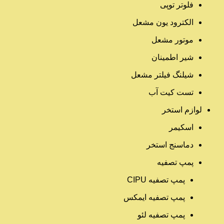
فلوتر توپی
الکترود یون مشعل
موتور مشعل
شیر اطمینان
شیلنگ فیلتر مشعل
تست کیت آب
لوازم استخر
اسکیمر
دماسنج استخر
پمپ تصفیه
پمپ تصفیه CIPU
پمپ تصفیه ایمکس
پمپ تصفیه لئو