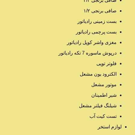
صافی برنجی ۳/۴
صافی برنجی ۱/۲
بست زمینی رادیاتور
بست پرچمی رادیاتور
مغزی واشر کوپل رادیاتور
درپوش ماسوره 7 تکه رادیاتور
فلوتر توپی
الکترود یون مشعل
موتور مشعل
شیر اطمینان
شیلنگ فیلتر مشعل
تست کیت آب
لوازم استخر