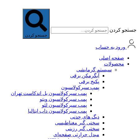
جستجو کردن
جستجو کردن
ورود به حساب
صفحه اصلی
محصولات
سیستم گرمایشی
آبگرمکن برقی
پکیج برقی
پمپ سیرکولاسیون
پمپ سیرکولاسیون بل اندکاست تهران
پمپ سیرکولاسیون ویتو
پمپ سیرکولاسیون لئو
پمپ سیرکولاسیون داب ایتالیا
دیگ های چدنی
سختی گیر مغناطیسی
سختی گیر رزینی
مبدل حرارتی صفحه‌ای