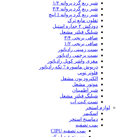
شیر ربع گرد پروانه ۱/۲
شیر ربع گرد پروانه ۳/۴
شیر ربع گرد پروانه 1 اینچ
تفلون مایع ترک
دودکش ۲ جداره استیل
شیلنگ فیلتر مشعل
صافی برنجی ۳/۴
صافی برنجی ۱/۲
بست زمینی رادیاتور
بست پرچمی رادیاتور
مغزی واشر کوپل رادیاتور
درپوش ماسوره 7 تکه رادیاتور
فلوتر توپی
الکترود یون مشعل
موتور مشعل
شیر اطمینان
شیلنگ فیلتر مشعل
تست کیت آب
لوازم استخر
اسکیمر
دماسنج استخر
پمپ تصفیه
پمپ تصفیه CIPU
پمپ تصفیه ایمکس