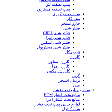
پمپ تصفیه لئو
پمپ تصفیه مسترپول
پمپ جت جکوزی
پودر کلر
جارو استخر
فیلتر شنی
فیلتر شنی CIPU
فیلتر شنی امرا
فیلتر شنی ایمکس
فیلتر شنی مسترپول
قرص کلر
کلرزن
کلرزن شناور
کلرزن امرا
کلرزن ایمکس
گریل
نردبان استخر
مبدل
پمپ و منابع تحت فشار
منابع تحت فشار HTM‎
منابع تحت فشار امرا
لوازم جانبی پمپ تحت فشار
ست کنترل