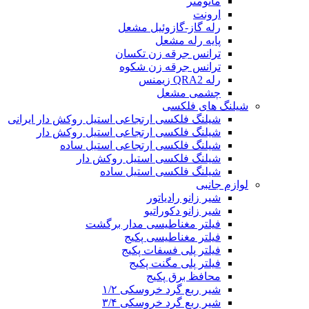
مانومتر
ارونت
رله گاز-گازوئیل مشعل
پایه رله مشعل
ترانس جرقه زن تکسان
ترانس جرقه زن شکوه
رله QRA2 زیمنس
چشمی مشعل
شیلنگ های فلکسی
شیلنگ فلکسی ارتجاعی استیل روکش دار ایرانی
شیلنگ فلکسی ارتجاعی استیل روکش دار
شیلنگ فلکسی ارتجاعی استیل ساده
شیلنگ فلکسی استیل روکش دار
شیلنگ فلکسی استیل ساده
لوازم جانبی
شیر زانو رادیاتور
شیر زانو دکوراتیو
فیلتر مغناطیسی مدار برگشت
فیلتر مغناطیسی پکیج
فیلتر پلی فسفات پکیج
فیلتر پلی مگنت پکیج
محافظ برق پکیج
شیر ربع گرد خروسکی ۱/۲
شیر ربع گرد خروسکی ۳/۴