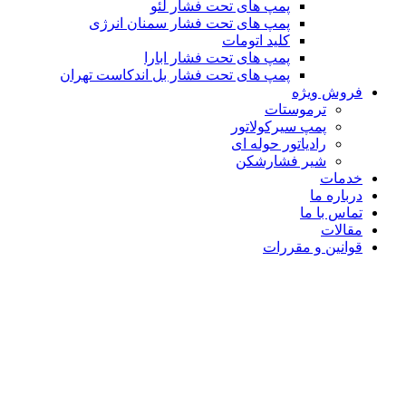
پمپ های تحت فشار لئو
پمپ های تحت فشار سمنان انرژی
کلید اتومات
پمپ های تحت فشار ابارا
پمپ های تحت فشار بل اندکاست تهران
فروش ویژه
ترموستات
پمپ سیرکولاتور
رادیاتور حوله ای
شیر فشارشکن
خدمات
درباره ما
تماس با ما
مقالات
قوانین و مقررات