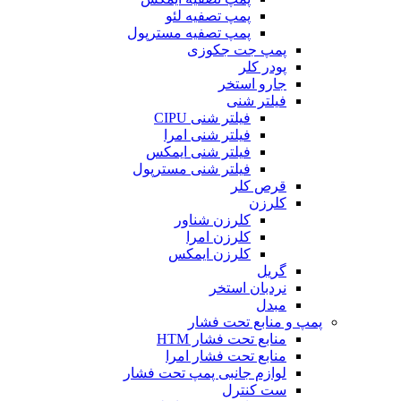
پمپ تصفیه لئو
پمپ تصفیه مسترپول
پمپ جت جکوزی
پودر کلر
جارو استخر
فیلتر شنی
فیلتر شنی CIPU
فیلتر شنی امرا
فیلتر شنی ایمکس
فیلتر شنی مسترپول
قرص کلر
کلرزن
کلرزن شناور
کلرزن امرا
کلرزن ایمکس
گریل
نردبان استخر
مبدل
پمپ و منابع تحت فشار
منابع تحت فشار HTM‎
منابع تحت فشار امرا
لوازم جانبی پمپ تحت فشار
ست کنترل