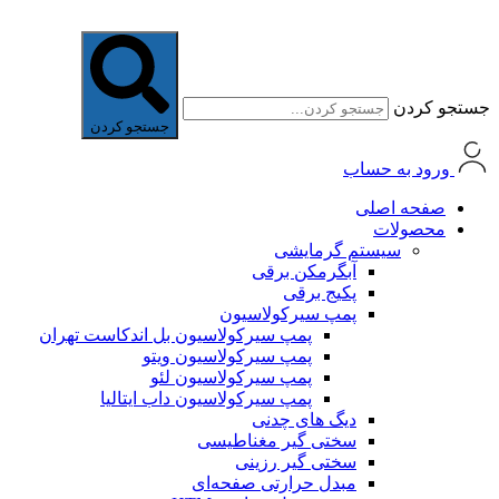
جستجو کردن
جستجو کردن
ورود به حساب
صفحه اصلی
محصولات
سیستم گرمایشی
آبگرمکن برقی
پکیج برقی
پمپ سیرکولاسیون
پمپ سیرکولاسیون بل اندکاست تهران
پمپ سیرکولاسیون ویتو
پمپ سیرکولاسیون لئو
پمپ سیرکولاسیون داب ایتالیا
دیگ های چدنی
سختی گیر مغناطیسی
سختی گیر رزینی
مبدل حرارتی صفحه‌ای