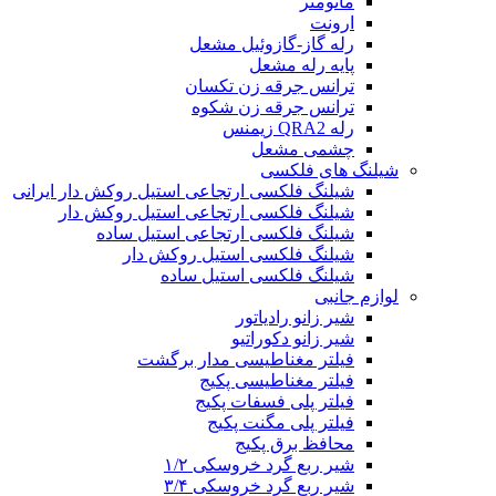
مانومتر
ارونت
رله گاز-گازوئیل مشعل
پایه رله مشعل
ترانس جرقه زن تکسان
ترانس جرقه زن شکوه
رله QRA2 زیمنس
چشمی مشعل
شیلنگ های فلکسی
شیلنگ فلکسی ارتجاعی استیل روکش دار ایرانی
شیلنگ فلکسی ارتجاعی استیل روکش دار
شیلنگ فلکسی ارتجاعی استیل ساده
شیلنگ فلکسی استیل روکش دار
شیلنگ فلکسی استیل ساده
لوازم جانبی
شیر زانو رادیاتور
شیر زانو دکوراتیو
فیلتر مغناطیسی مدار برگشت
فیلتر مغناطیسی پکیج
فیلتر پلی فسفات پکیج
فیلتر پلی مگنت پکیج
محافظ برق پکیج
شیر ربع گرد خروسکی ۱/۲
شیر ربع گرد خروسکی ۳/۴