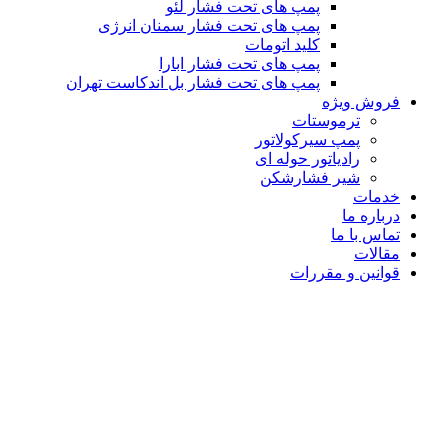
پمپ های تحت فشار لئو
پمپ های تحت فشار سمنان انرژی
کلید اتومات
پمپ های تحت فشار ابارا
پمپ های تحت فشار بل اندکاست تهران
فروش ویژه
ترموستات
پمپ سیرکولاتور
رادیاتور حوله ای
شیر فشارشکن
خدمات
درباره ما
تماس با ما
مقالات
قوانین و مقررات