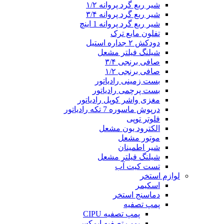
شیر ربع گرد پروانه ۱/۲
شیر ربع گرد پروانه ۳/۴
شیر ربع گرد پروانه 1 اینچ
تفلون مایع ترک
دودکش ۲ جداره استیل
شیلنگ فیلتر مشعل
صافی برنجی ۳/۴
صافی برنجی ۱/۲
بست زمینی رادیاتور
بست پرچمی رادیاتور
مغزی واشر کوپل رادیاتور
درپوش ماسوره 7 تکه رادیاتور
فلوتر توپی
الکترود یون مشعل
موتور مشعل
شیر اطمینان
شیلنگ فیلتر مشعل
تست کیت آب
لوازم استخر
اسکیمر
دماسنج استخر
پمپ تصفیه
پمپ تصفیه CIPU
پمپ تصفیه ایمکس