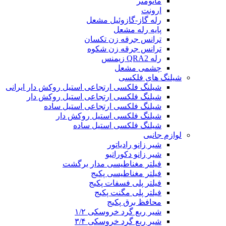
مانومتر
ارونت
رله گاز-گازوئیل مشعل
پایه رله مشعل
ترانس جرقه زن تکسان
ترانس جرقه زن شکوه
رله QRA2 زیمنس
چشمی مشعل
شیلنگ های فلکسی
شیلنگ فلکسی ارتجاعی استیل روکش دار ایرانی
شیلنگ فلکسی ارتجاعی استیل روکش دار
شیلنگ فلکسی ارتجاعی استیل ساده
شیلنگ فلکسی استیل روکش دار
شیلنگ فلکسی استیل ساده
لوازم جانبی
شیر زانو رادیاتور
شیر زانو دکوراتیو
فیلتر مغناطیسی مدار برگشت
فیلتر مغناطیسی پکیج
فیلتر پلی فسفات پکیج
فیلتر پلی مگنت پکیج
محافظ برق پکیج
شیر ربع گرد خروسکی ۱/۲
شیر ربع گرد خروسکی ۳/۴