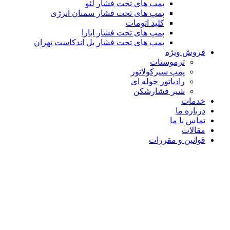
پمپ های تحت فشار لئو
پمپ های تحت فشار سمنان انرژی
کلید اتومات
پمپ های تحت فشار ابارا
پمپ های تحت فشار بل اندکاست تهران
فروش ویژه
ترموستات
پمپ سیرکولاتور
رادیاتور حوله ای
شیر فشارشکن
خدمات
درباره ما
تماس با ما
مقالات
قوانین و مقررات