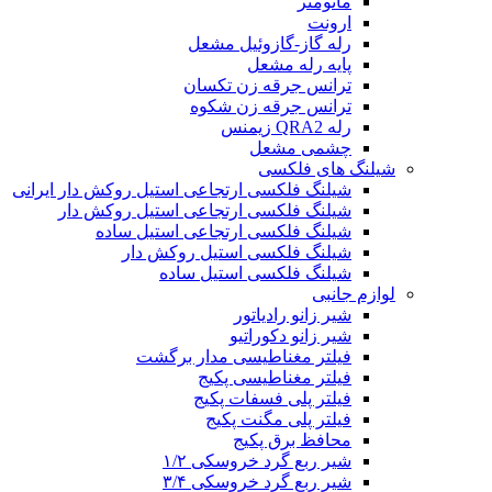
مانومتر
ارونت
رله گاز-گازوئیل مشعل
پایه رله مشعل
ترانس جرقه زن تکسان
ترانس جرقه زن شکوه
رله QRA2 زیمنس
چشمی مشعل
شیلنگ های فلکسی
شیلنگ فلکسی ارتجاعی استیل روکش دار ایرانی
شیلنگ فلکسی ارتجاعی استیل روکش دار
شیلنگ فلکسی ارتجاعی استیل ساده
شیلنگ فلکسی استیل روکش دار
شیلنگ فلکسی استیل ساده
لوازم جانبی
شیر زانو رادیاتور
شیر زانو دکوراتیو
فیلتر مغناطیسی مدار برگشت
فیلتر مغناطیسی پکیج
فیلتر پلی فسفات پکیج
فیلتر پلی مگنت پکیج
محافظ برق پکیج
شیر ربع گرد خروسکی ۱/۲
شیر ربع گرد خروسکی ۳/۴