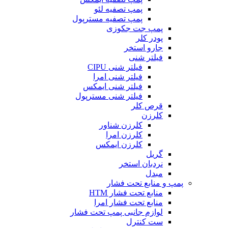
پمپ تصفیه لئو
پمپ تصفیه مسترپول
پمپ جت جکوزی
پودر کلر
جارو استخر
فیلتر شنی
فیلتر شنی CIPU
فیلتر شنی امرا
فیلتر شنی ایمکس
فیلتر شنی مسترپول
قرص کلر
کلرزن
کلرزن شناور
کلرزن امرا
کلرزن ایمکس
گریل
نردبان استخر
مبدل
پمپ و منابع تحت فشار
منابع تحت فشار HTM‎
منابع تحت فشار امرا
لوازم جانبی پمپ تحت فشار
ست کنترل