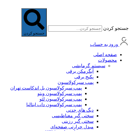
جستجو کردن
جستجو کردن
ورود به حساب
صفحه اصلی
محصولات
سیستم گرمایشی
آبگرمکن برقی
پکیج برقی
پمپ سیرکولاسیون
پمپ سیرکولاسیون بل اندکاست تهران
پمپ سیرکولاسیون ویتو
پمپ سیرکولاسیون لئو
پمپ سیرکولاسیون داب ایتالیا
دیگ های چدنی
سختی گیر مغناطیسی
سختی گیر رزینی
مبدل حرارتی صفحه‌ای