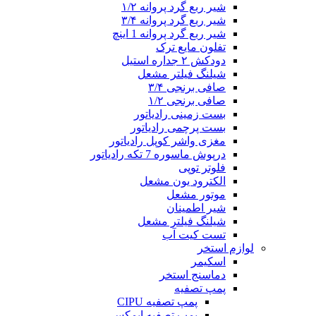
شیر ربع گرد پروانه ۱/۲
شیر ربع گرد پروانه ۳/۴
شیر ربع گرد پروانه 1 اینچ
تفلون مایع ترک
دودکش ۲ جداره استیل
شیلنگ فیلتر مشعل
صافی برنجی ۳/۴
صافی برنجی ۱/۲
بست زمینی رادیاتور
بست پرچمی رادیاتور
مغزی واشر کوپل رادیاتور
درپوش ماسوره 7 تکه رادیاتور
فلوتر توپی
الکترود یون مشعل
موتور مشعل
شیر اطمینان
شیلنگ فیلتر مشعل
تست کیت آب
لوازم استخر
اسکیمر
دماسنج استخر
پمپ تصفیه
پمپ تصفیه CIPU
پمپ تصفیه ایمکس