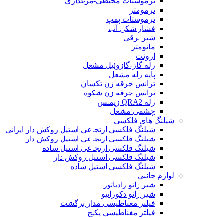
ترموستات محیطی-مرغداری
ترمومتر
ترموستات پمپ
فشار شکن آب
شیر برقی
مانومتر
ارونت
رله گاز-گازوئیل مشعل
پایه رله مشعل
ترانس جرقه زن تکسان
ترانس جرقه زن شکوه
رله QRA2 زیمنس
چشمی مشعل
شیلنگ های فلکسی
شیلنگ فلکسی ارتجاعی استیل روکش دار ایرانی
شیلنگ فلکسی ارتجاعی استیل روکش دار
شیلنگ فلکسی ارتجاعی استیل ساده
شیلنگ فلکسی استیل روکش دار
شیلنگ فلکسی استیل ساده
لوازم جانبی
شیر زانو رادیاتور
شیر زانو دکوراتیو
فیلتر مغناطیسی مدار برگشت
فیلتر مغناطیسی پکیج