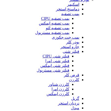
اسکیمر
دماسنج استخر
پمپ تصفیه
پمپ تصفیه CIPU
پمپ تصفیه ایمکس
پمپ تصفیه لئو
پمپ تصفیه مسترپول
پمپ جت جکوزی
پودر کلر
جارو استخر
فیلتر شنی
فیلتر شنی CIPU
فیلتر شنی امرا
فیلتر شنی ایمکس
فیلتر شنی مسترپول
قرص کلر
کلرزن
کلرزن شناور
کلرزن امرا
کلرزن ایمکس
گریل
نردبان استخر
مبدل