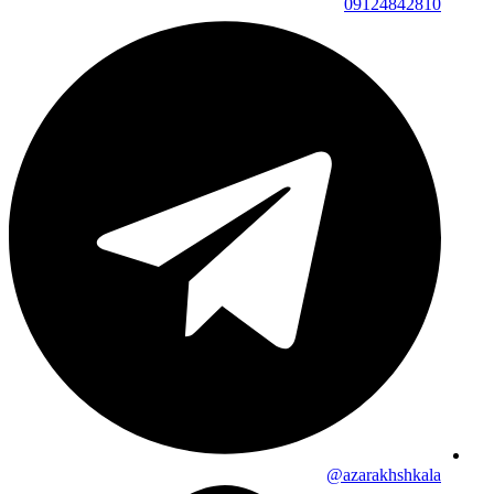
09124842810
azarakhshkala@