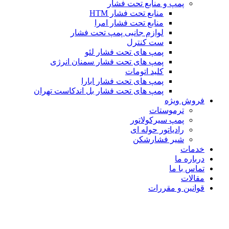
پمپ و منابع تحت فشار
منابع تحت فشار HTM‎
منابع تحت فشار امرا
لوازم جانبی پمپ تحت فشار
ست کنترل
پمپ های تحت فشار لئو
پمپ های تحت فشار سمنان انرژی
کلید اتومات
پمپ های تحت فشار ابارا
پمپ های تحت فشار بل اندکاست تهران
فروش ویژه
ترموستات
پمپ سیرکولاتور
رادیاتور حوله ای
شیر فشارشکن
خدمات
درباره ما
تماس با ما
مقالات
قوانین و مقررات