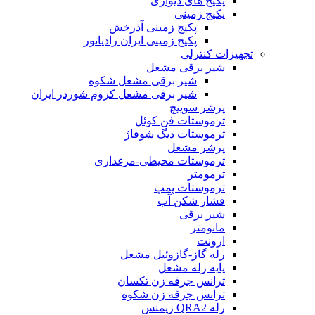
پکیج های دیواری
پکیج زمینی
پکیج زمینی آذرخش
پکیج زمینی ایران رادیاتور
تجهیزات کنترلی
شیر برقی مشعل
شیر برقی مشعل شکوه
شیر برقی مشعل کروم شوردر ایران
پرشر سوییچ
ترموستات فن کوئل
ترموستات دیگ شوفاژ
پرشر مشعل
ترموستات محیطی-مرغداری
ترمومتر
ترموستات پمپ
فشار شکن آب
شیر برقی
مانومتر
ارونت
رله گاز-گازوئیل مشعل
پایه رله مشعل
ترانس جرقه زن تکسان
ترانس جرقه زن شکوه
رله QRA2 زیمنس