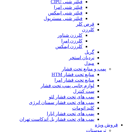
فیلتر شنی CIPU
فیلتر شنی امرا
فیلتر شنی ایمکس
فیلتر شنی مسترپول
قرص کلر
کلرزن
کلرزن شناور
کلرزن امرا
کلرزن ایمکس
گریل
نردبان استخر
مبدل
پمپ و منابع تحت فشار
منابع تحت فشار HTM‎
منابع تحت فشار امرا
لوازم جانبی پمپ تحت فشار
ست کنترل
پمپ های تحت فشار لئو
پمپ های تحت فشار سمنان انرژی
کلید اتومات
پمپ های تحت فشار ابارا
پمپ های تحت فشار بل اندکاست تهران
فروش ویژه
ترموستات