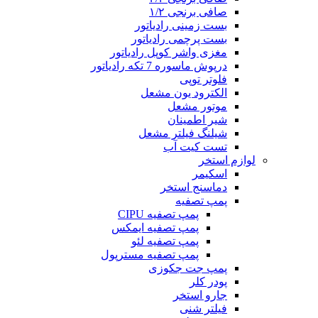
صافی برنجی ۱/۲
بست زمینی رادیاتور
بست پرچمی رادیاتور
مغزی واشر کوپل رادیاتور
درپوش ماسوره 7 تکه رادیاتور
فلوتر توپی
الکترود یون مشعل
موتور مشعل
شیر اطمینان
شیلنگ فیلتر مشعل
تست کیت آب
لوازم استخر
اسکیمر
دماسنج استخر
پمپ تصفیه
پمپ تصفیه CIPU
پمپ تصفیه ایمکس
پمپ تصفیه لئو
پمپ تصفیه مسترپول
پمپ جت جکوزی
پودر کلر
جارو استخر
فیلتر شنی