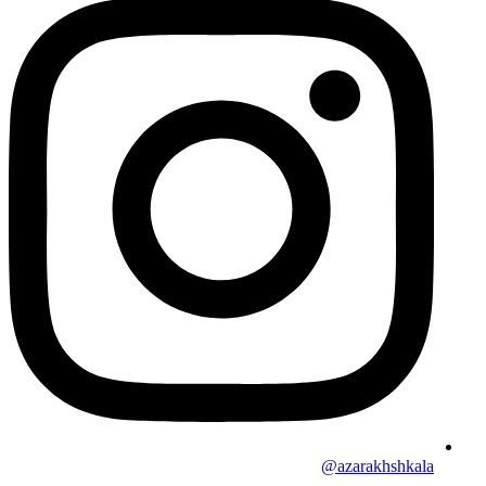
azarakhshkala@