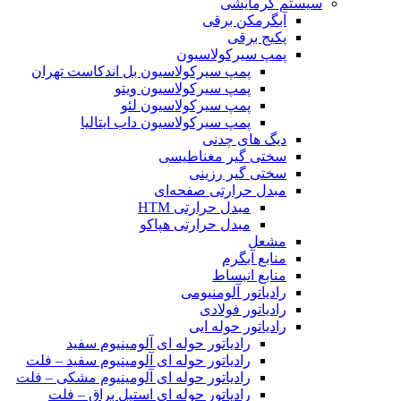
سیستم گرمایشی
آبگرمکن برقی
پکیج برقی
پمپ سیرکولاسیون
پمپ سیرکولاسیون بل اندکاست تهران
پمپ سیرکولاسیون ویتو
پمپ سیرکولاسیون لئو
پمپ سیرکولاسیون داب ایتالیا
دیگ های چدنی
سختی گیر مغناطیسی
سختی گیر رزینی
مبدل حرارتی صفحه‌ای
مبدل حرارتی HTM‎
مبدل حرارتی هپاکو
مشعل
منابع آبگرم
منابع انبساط
رادیاتور آلومنیومی
رادیاتور فولادی
رادیاتور حوله ایی
رادیاتور حوله ای آلومینیوم سفید
رادیاتور حوله ای آلومینیوم سفید – فلت
رادیاتور حوله ای آلومینیوم مشکی – فلت
رادیاتور حوله ای استیل براق – فلت