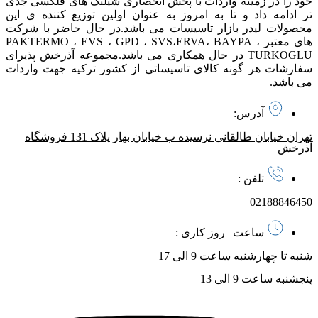
خود را در زمینه واردات با پخش انحصاری شیلنگ های فلکسی جدی
تر ادامه داد و تا به امروز به عنوان اولین توزیع کننده ی این
محصولات لیدر بازار تاسیسات می باشد. در حال حاضر با شرکت
های معتبر PAKTERMO ، EVS ، GPD ، SVS،ERVA، BAYPA ،
TURKOGLU در حال همکاری می باشد. مجموعه آذرخش پذیرای
سفارشات هر گونه کالای تاسیساتی از کشور ترکیه جهت واردات
می باشد.
آدرس:
تهران خیابان طالقانی نرسیده ب خیابان بهار پلاک 131 فروشگاه
آذرخش
تلفن :
02188846450
ساعت | روز کاری :
شنبه تا چهارشنبه ساعت 9 الی 17
پنجشنبه ساعت 9 الی 13