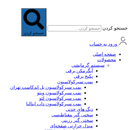
جستجو کردن
جستجو کردن
ورود به حساب
صفحه اصلی
محصولات
سیستم گرمایشی
آبگرمکن برقی
پکیج برقی
پمپ سیرکولاسیون
پمپ سیرکولاسیون بل اندکاست تهران
پمپ سیرکولاسیون ویتو
پمپ سیرکولاسیون لئو
پمپ سیرکولاسیون داب ایتالیا
دیگ های چدنی
سختی گیر مغناطیسی
سختی گیر رزینی
مبدل حرارتی صفحه‌ای