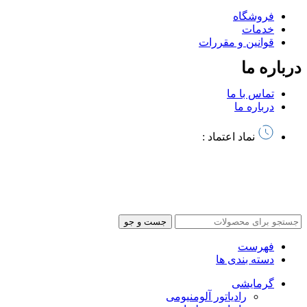
فروشگاه
خدمات
قوانین و مقررات
درباره ما
تماس با ما
درباره ما
نماد اعتماد :
تمام حقوق این سایت متعلق به آذرخش کالا میباشد | طراحی سایت
و
سئو توسط آرشیتاوب
جست و جو
فهرست
دسته بندی ها
گرمایشی
رادیاتور آلومنیومی