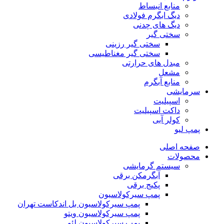
منابع انبساط
دیگ ابگرم فولادی
دیگ های چدنی
سختی گیر
سختی گیر رزینی
سختی گیر مغناطیسی
مبدل های حرارتی
مشعل
منابع آبگرم
سرمایشی
اسپیلیت
داکت اسپیلیت
کولر آبی
پمپ لیو
صفحه اصلی
محصولات
سیستم گرمایشی
آبگرمکن برقی
پکیج برقی
پمپ سیرکولاسیون
پمپ سیرکولاسیون بل اندکاست تهران
پمپ سیرکولاسیون ویتو
پمپ سیرکولاسیون لئو