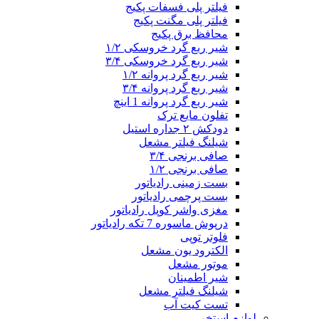
فیلتر پلی فسفات پکیج
فیلتر پلی مگنت پکیج
محافظ برق پکیج
شیر ربع گرد خروسکی ۱/۲
شیر ربع گرد خروسکی ۳/۴
شیر ربع گرد پروانه ۱/۲
شیر ربع گرد پروانه ۳/۴
شیر ربع گرد پروانه 1 اینچ
تفلون مایع ترک
دودکش ۲ جداره استیل
شیلنگ فیلتر مشعل
صافی برنجی ۳/۴
صافی برنجی ۱/۲
بست زمینی رادیاتور
بست پرچمی رادیاتور
مغزی واشر کوپل رادیاتور
درپوش ماسوره 7 تکه رادیاتور
فلوتر توپی
الکترود یون مشعل
موتور مشعل
شیر اطمینان
شیلنگ فیلتر مشعل
تست کیت آب
لوازم استخر