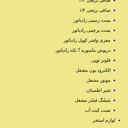
صافی برنجی ۳/۴
صافی برنجی ۱/۲
بست زمینی رادیاتور
بست پرچمی رادیاتور
مغزی واشر کوپل رادیاتور
درپوش ماسوره 7 تکه رادیاتور
فلوتر توپی
الکترود یون مشعل
موتور مشعل
شیر اطمینان
شیلنگ فیلتر مشعل
تست کیت آب
لوازم استخر