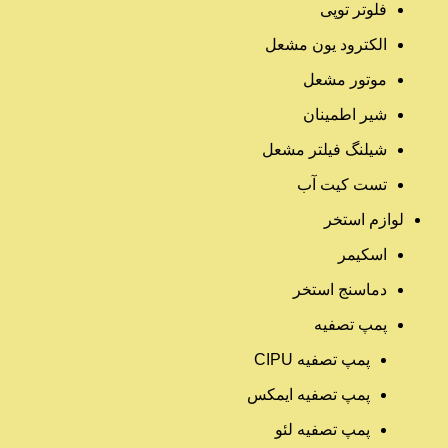
فلوتر توپی
الکترود یون مشعل
موتور مشعل
شیر اطمینان
شیلنگ فیلتر مشعل
تست کیت آب
لوازم استخر
اسکیمر
دماسنج استخر
پمپ تصفیه
پمپ تصفیه CIPU
پمپ تصفیه ایمکس
پمپ تصفیه لئو