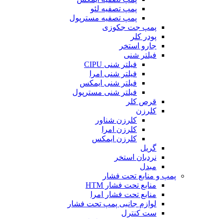
پمپ تصفیه لئو
پمپ تصفیه مسترپول
پمپ جت جکوزی
پودر کلر
جارو استخر
فیلتر شنی
فیلتر شنی CIPU
فیلتر شنی امرا
فیلتر شنی ایمکس
فیلتر شنی مسترپول
قرص کلر
کلرزن
کلرزن شناور
کلرزن امرا
کلرزن ایمکس
گریل
نردبان استخر
مبدل
پمپ و منابع تحت فشار
منابع تحت فشار HTM‎
منابع تحت فشار امرا
لوازم جانبی پمپ تحت فشار
ست کنترل