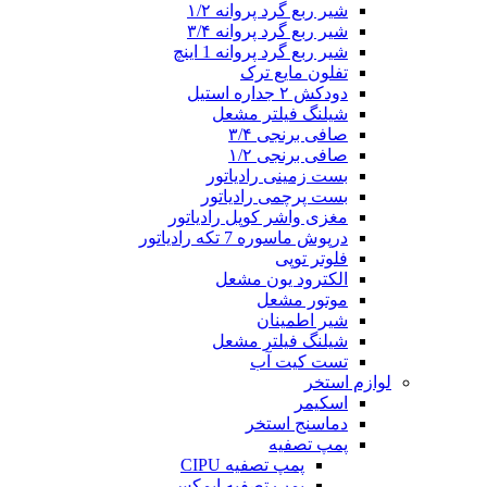
شیر ربع گرد پروانه ۱/۲
شیر ربع گرد پروانه ۳/۴
شیر ربع گرد پروانه 1 اینچ
تفلون مایع ترک
دودکش ۲ جداره استیل
شیلنگ فیلتر مشعل
صافی برنجی ۳/۴
صافی برنجی ۱/۲
بست زمینی رادیاتور
بست پرچمی رادیاتور
مغزی واشر کوپل رادیاتور
درپوش ماسوره 7 تکه رادیاتور
فلوتر توپی
الکترود یون مشعل
موتور مشعل
شیر اطمینان
شیلنگ فیلتر مشعل
تست کیت آب
لوازم استخر
اسکیمر
دماسنج استخر
پمپ تصفیه
پمپ تصفیه CIPU
پمپ تصفیه ایمکس