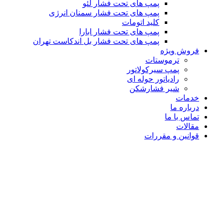
پمپ های تحت فشار لئو
پمپ های تحت فشار سمنان انرژی
کلید اتومات
پمپ های تحت فشار ابارا
پمپ های تحت فشار بل اندکاست تهران
فروش ویژه
ترموستات
پمپ سیرکولاتور
رادیاتور حوله ای
شیر فشارشکن
خدمات
درباره ما
تماس با ما
مقالات
قوانین و مقررات