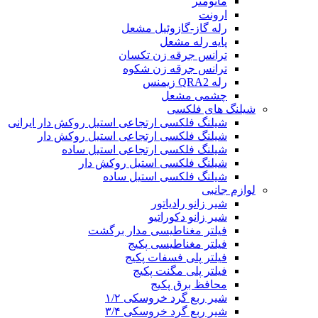
مانومتر
ارونت
رله گاز-گازوئیل مشعل
پایه رله مشعل
ترانس جرقه زن تکسان
ترانس جرقه زن شکوه
رله QRA2 زیمنس
چشمی مشعل
شیلنگ های فلکسی
شیلنگ فلکسی ارتجاعی استیل روکش دار ایرانی
شیلنگ فلکسی ارتجاعی استیل روکش دار
شیلنگ فلکسی ارتجاعی استیل ساده
شیلنگ فلکسی استیل روکش دار
شیلنگ فلکسی استیل ساده
لوازم جانبی
شیر زانو رادیاتور
شیر زانو دکوراتیو
فیلتر مغناطیسی مدار برگشت
فیلتر مغناطیسی پکیج
فیلتر پلی فسفات پکیج
فیلتر پلی مگنت پکیج
محافظ برق پکیج
شیر ربع گرد خروسکی ۱/۲
شیر ربع گرد خروسکی ۳/۴