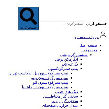
جستجو کردن
جستجو کردن
ورود به حساب
صفحه اصلی
محصولات
سیستم گرمایشی
آبگرمکن برقی
پکیج برقی
پمپ سیرکولاسیون
پمپ سیرکولاسیون بل اندکاست تهران
پمپ سیرکولاسیون ویتو
پمپ سیرکولاسیون لئو
پمپ سیرکولاسیون داب ایتالیا
دیگ های چدنی
سختی گیر مغناطیسی
سختی گیر رزینی
مبدل حرارتی صفحه‌ای