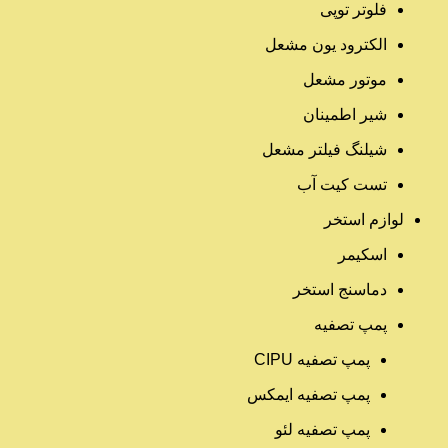
فلوتر توپی
الکترود یون مشعل
موتور مشعل
شیر اطمینان
شیلنگ فیلتر مشعل
تست کیت آب
لوازم استخر
اسکیمر
دماسنج استخر
پمپ تصفیه
پمپ تصفیه CIPU
پمپ تصفیه ایمکس
پمپ تصفیه لئو