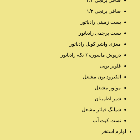
صافی برنجی ۳/۴
صافی برنجی ۱/۲
بست زمینی رادیاتور
بست پرچمی رادیاتور
مغزی واشر کوپل رادیاتور
درپوش ماسوره 7 تکه رادیاتور
فلوتر توپی
الکترود یون مشعل
موتور مشعل
شیر اطمینان
شیلنگ فیلتر مشعل
تست کیت آب
لوازم استخر