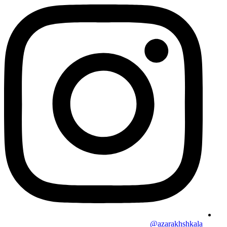
azarakhshkala@