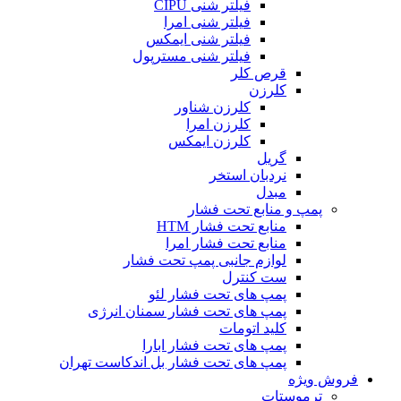
فیلتر شنی CIPU
فیلتر شنی امرا
فیلتر شنی ایمکس
فیلتر شنی مسترپول
قرص کلر
کلرزن
کلرزن شناور
کلرزن امرا
کلرزن ایمکس
گریل
نردبان استخر
مبدل
پمپ و منابع تحت فشار
منابع تحت فشار HTM‎
منابع تحت فشار امرا
لوازم جانبی پمپ تحت فشار
ست کنترل
پمپ های تحت فشار لئو
پمپ های تحت فشار سمنان انرژی
کلید اتومات
پمپ های تحت فشار ابارا
پمپ های تحت فشار بل اندکاست تهران
فروش ویژه
ترموستات