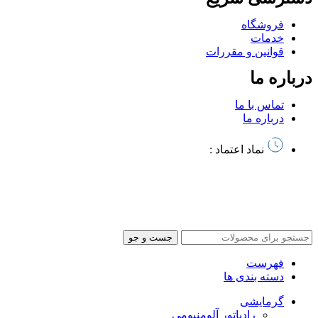
فروشگاه
خدمات
قوانین و مقررات
درباره ما
تماس با ما
درباره ما
نماد اعتماد :
تمام حقوق این سایت متعلق به آذرخش کالا میباشد | طراحی سایت
و
سئو توسط آرشیتاوب
جست و جو
فهرست
دسته بندی ها
گرمایشی
رادیاتور آلومنیومی