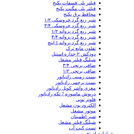
فیلتر پلی فسفات پکیج
فیلتر پلی مگنت پکیج
محافظ برق پکیج
شیر ربع گرد خروسکی ۱/۲
شیر ربع گرد خروسکی ۳/۴
شیر ربع گرد پروانه ۱/۲
شیر ربع گرد پروانه ۳/۴
شیر ربع گرد پروانه 1 اینچ
تفلون مایع ترک
دودکش ۲ جداره استیل
شیلنگ فیلتر مشعل
صافی برنجی ۳/۴
صافی برنجی ۱/۲
بست زمینی رادیاتور
بست پرچمی رادیاتور
مغزی واشر کوپل رادیاتور
درپوش ماسوره 7 تکه رادیاتور
فلوتر توپی
الکترود یون مشعل
موتور مشعل
شیر اطمینان
شیلنگ فیلتر مشعل
تست کیت آب
لوازم استخر