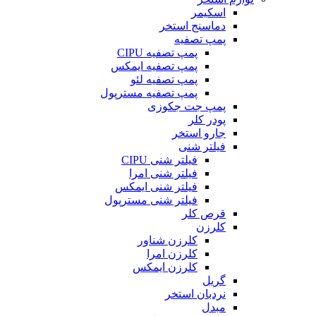
اسکیمر
دماسنج استخر
پمپ تصفیه
پمپ تصفیه CIPU
پمپ تصفیه ایمکس
پمپ تصفیه لئو
پمپ تصفیه مسترپول
پمپ جت جکوزی
پودر کلر
جارو استخر
فیلتر شنی
فیلتر شنی CIPU
فیلتر شنی امرا
فیلتر شنی ایمکس
فیلتر شنی مسترپول
قرص کلر
کلرزن
کلرزن شناور
کلرزن امرا
کلرزن ایمکس
گریل
نردبان استخر
مبدل