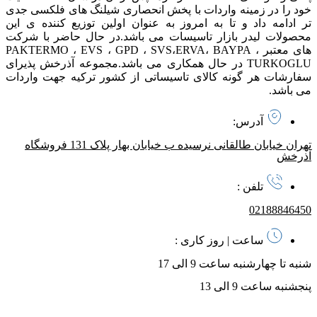
خود را در زمینه واردات با پخش انحصاری شیلنگ های فلکسی جدی
تر ادامه داد و تا به امروز به عنوان اولین توزیع کننده ی این
محصولات لیدر بازار تاسیسات می باشد. در حال حاضر با شرکت
های معتبر PAKTERMO ، EVS ، GPD ، SVS،ERVA، BAYPA ،
TURKOGLU در حال همکاری می باشد. مجموعه آذرخش پذیرای
سفارشات هر گونه کالای تاسیساتی از کشور ترکیه جهت واردات
می باشد.
آدرس:
تهران خیابان طالقانی نرسیده ب خیابان بهار پلاک 131 فروشگاه
آذرخش
تلفن :
02188846450
ساعت | روز کاری :
شنبه تا چهارشنبه ساعت 9 الی 17
پنجشنبه ساعت 9 الی 13