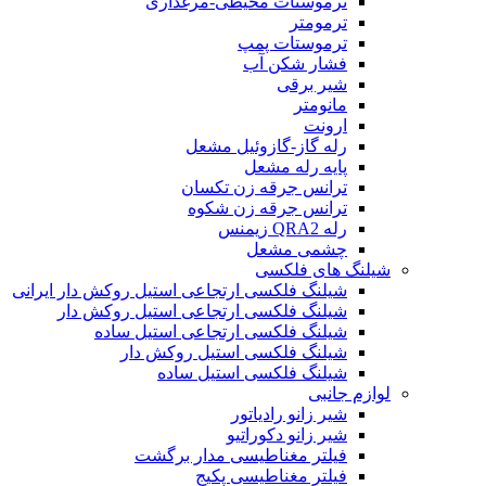
ترموستات محیطی-مرغداری
ترمومتر
ترموستات پمپ
فشار شکن آب
شیر برقی
مانومتر
ارونت
رله گاز-گازوئیل مشعل
پایه رله مشعل
ترانس جرقه زن تکسان
ترانس جرقه زن شکوه
رله QRA2 زیمنس
چشمی مشعل
شیلنگ های فلکسی
شیلنگ فلکسی ارتجاعی استیل روکش دار ایرانی
شیلنگ فلکسی ارتجاعی استیل روکش دار
شیلنگ فلکسی ارتجاعی استیل ساده
شیلنگ فلکسی استیل روکش دار
شیلنگ فلکسی استیل ساده
لوازم جانبی
شیر زانو رادیاتور
شیر زانو دکوراتیو
فیلتر مغناطیسی مدار برگشت
فیلتر مغناطیسی پکیج