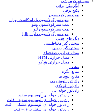
سیستم گرمایشی
آبگرمکن برقی
پکیج برقی
پمپ سیرکولاسیون
پمپ سیرکولاسیون بل اندکاست تهران
پمپ سیرکولاسیون ویتو
پمپ سیرکولاسیون لئو
پمپ سیرکولاسیون داب ایتالیا
دیگ های چدنی
سختی گیر مغناطیسی
سختی گیر رزینی
مبدل حرارتی صفحه‌ای
مبدل حرارتی HTM‎
مبدل حرارتی هپاکو
مشعل
منابع آبگرم
منابع انبساط
رادیاتور آلومنیومی
رادیاتور فولادی
رادیاتور حوله ایی
رادیاتور حوله ای آلومینیوم سفید
رادیاتور حوله ای آلومینیوم سفید – فلت
رادیاتور حوله ای آلومینیوم مشکی – فلت
رادیاتور حوله ای استیل براق – فلت