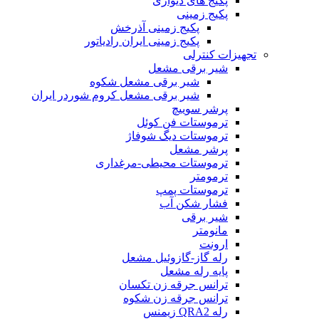
پکیج های دیواری
پکیج زمینی
پکیج زمینی آذرخش
پکیج زمینی ایران رادیاتور
تجهیزات کنترلی
شیر برقی مشعل
شیر برقی مشعل شکوه
شیر برقی مشعل کروم شوردر ایران
پرشر سوییچ
ترموستات فن کوئل
ترموستات دیگ شوفاژ
پرشر مشعل
ترموستات محیطی-مرغداری
ترمومتر
ترموستات پمپ
فشار شکن آب
شیر برقی
مانومتر
ارونت
رله گاز-گازوئیل مشعل
پایه رله مشعل
ترانس جرقه زن تکسان
ترانس جرقه زن شکوه
رله QRA2 زیمنس