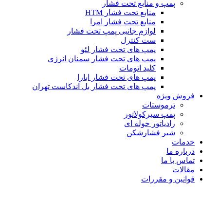
پمپ و منابع تحت فشار
منابع تحت فشار HTM‎
منابع تحت فشار امرا
لوازم جانبی پمپ تحت فشار
ست کنترل
پمپ های تحت فشار لئو
پمپ های تحت فشار سمنان انرژی
کلید اتومات
پمپ های تحت فشار ابارا
پمپ های تحت فشار بل اندکاست تهران
فروش ویژه
ترموستات
پمپ سیرکولاتور
رادیاتور حوله ای
شیر فشارشکن
خدمات
درباره ما
تماس با ما
مقالات
قوانین و مقررات