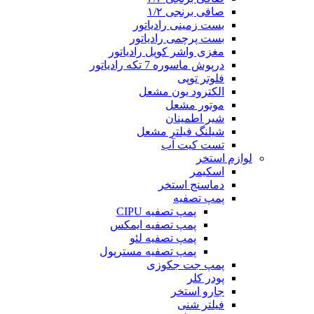
صافی برنجی ۱/۲
بست زمینی رادیاتور
بست پرچمی رادیاتور
مغزی واشر کوپل رادیاتور
درپوش ماسوره 7 تکه رادیاتور
فلوتر توپی
الکترود یون مشعل
موتور مشعل
شیر اطمینان
شیلنگ فیلتر مشعل
تست کیت آب
لوازم استخر
اسکیمر
دماسنج استخر
پمپ تصفیه
پمپ تصفیه CIPU
پمپ تصفیه ایمکس
پمپ تصفیه لئو
پمپ تصفیه مسترپول
پمپ جت جکوزی
پودر کلر
جارو استخر
فیلتر شنی