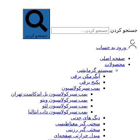
جستجو کردن
جستجو کردن
ورود به حساب
صفحه اصلی
محصولات
سیستم گرمایشی
آبگرمکن برقی
پکیج برقی
پمپ سیرکولاسیون
پمپ سیرکولاسیون بل اندکاست تهران
پمپ سیرکولاسیون ویتو
پمپ سیرکولاسیون لئو
پمپ سیرکولاسیون داب ایتالیا
دیگ های چدنی
سختی گیر مغناطیسی
سختی گیر رزینی
مبدل حرارتی صفحه‌ای