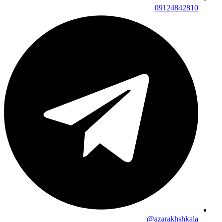
09124842810
azarakhshkala@