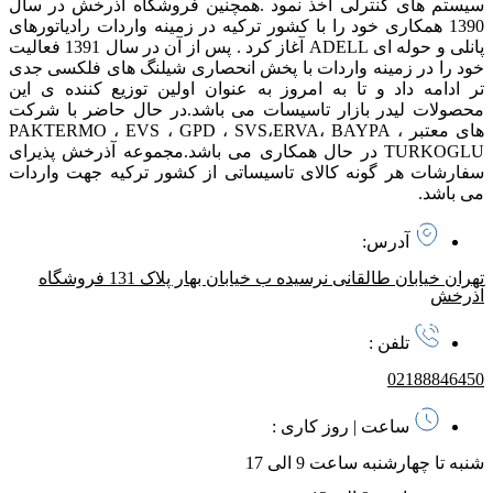
سیستم های کنترلی اخذ نمود . همچنین فروشگاه آذرخش در سال
1390 همکاری خود را با کشور ترکیه در زمینه واردات رادیاتورهای
پانلی و حوله ای ADELL آغاز کرد . پس از آن در سال 1391 فعالیت
خود را در زمینه واردات با پخش انحصاری شیلنگ های فلکسی جدی
تر ادامه داد و تا به امروز به عنوان اولین توزیع کننده ی این
محصولات لیدر بازار تاسیسات می باشد. در حال حاضر با شرکت
های معتبر PAKTERMO ، EVS ، GPD ، SVS،ERVA، BAYPA ،
TURKOGLU در حال همکاری می باشد. مجموعه آذرخش پذیرای
سفارشات هر گونه کالای تاسیساتی از کشور ترکیه جهت واردات
می باشد.
آدرس:
تهران خیابان طالقانی نرسیده ب خیابان بهار پلاک 131 فروشگاه
آذرخش
تلفن :
02188846450
ساعت | روز کاری :
شنبه تا چهارشنبه ساعت 9 الی 17