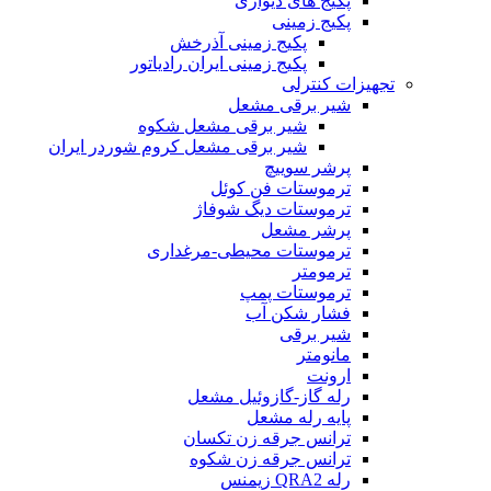
پکیج های دیواری
پکیج زمینی
پکیج زمینی آذرخش
پکیج زمینی ایران رادیاتور
تجهیزات کنترلی
شیر برقی مشعل
شیر برقی مشعل شکوه
شیر برقی مشعل کروم شوردر ایران
پرشر سوییچ
ترموستات فن کوئل
ترموستات دیگ شوفاژ
پرشر مشعل
ترموستات محیطی-مرغداری
ترمومتر
ترموستات پمپ
فشار شکن آب
شیر برقی
مانومتر
ارونت
رله گاز-گازوئیل مشعل
پایه رله مشعل
ترانس جرقه زن تکسان
ترانس جرقه زن شکوه
رله QRA2 زیمنس