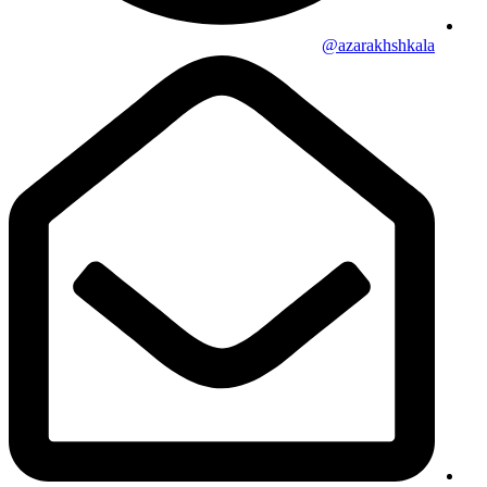
azarakhshkala@