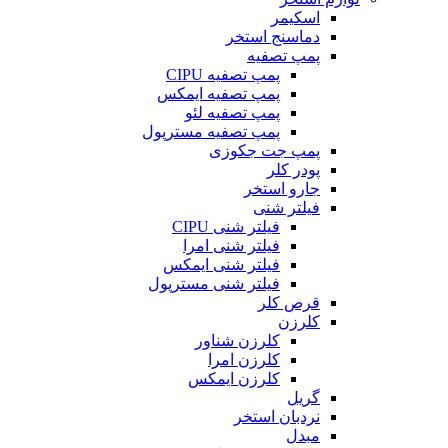
اسکیمر
دماسنج استخر
پمپ تصفیه
پمپ تصفیه CIPU
پمپ تصفیه ایمکس
پمپ تصفیه لئو
پمپ تصفیه مسترپول
پمپ جت جکوزی
پودر کلر
جارو استخر
فیلتر شنی
فیلتر شنی CIPU
فیلتر شنی امرا
فیلتر شنی ایمکس
فیلتر شنی مسترپول
قرص کلر
کلرزن
کلرزن شناور
کلرزن امرا
کلرزن ایمکس
گریل
نردبان استخر
مبدل