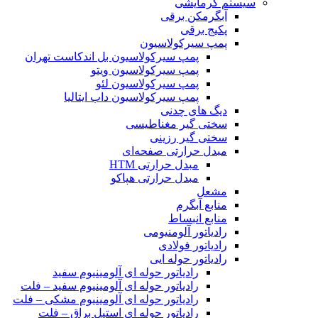
سیستم گرمایشی
آبگرمکن برقی
پکیج برقی
پمپ سیرکولاسیون
پمپ سیرکولاسیون بل اندکاست تهران
پمپ سیرکولاسیون ویتو
پمپ سیرکولاسیون لئو
پمپ سیرکولاسیون داب ایتالیا
دیگ های چدنی
سختی گیر مغناطیسی
سختی گیر رزینی
مبدل حرارتی صفحه‌ای
مبدل حرارتی HTM‎
مبدل حرارتی هپاکو
مشعل
منابع آبگرم
منابع انبساط
رادیاتور آلومنیومی
رادیاتور فولادی
رادیاتور حوله ایی
رادیاتور حوله ای آلومینیوم سفید
رادیاتور حوله ای آلومینیوم سفید – فلت
رادیاتور حوله ای آلومینیوم مشکی – فلت
رادیاتور حوله ای استیل براق – فلت