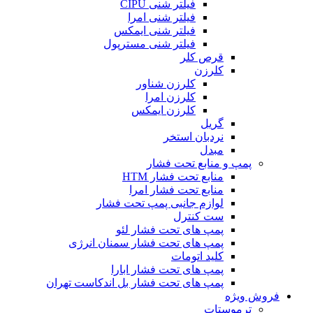
فیلتر شنی CIPU
فیلتر شنی امرا
فیلتر شنی ایمکس
فیلتر شنی مسترپول
قرص کلر
کلرزن
کلرزن شناور
کلرزن امرا
کلرزن ایمکس
گریل
نردبان استخر
مبدل
پمپ و منابع تحت فشار
منابع تحت فشار HTM‎
منابع تحت فشار امرا
لوازم جانبی پمپ تحت فشار
ست کنترل
پمپ های تحت فشار لئو
پمپ های تحت فشار سمنان انرژی
کلید اتومات
پمپ های تحت فشار ابارا
پمپ های تحت فشار بل اندکاست تهران
فروش ویژه
ترموستات