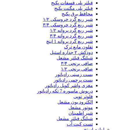
فیلتر پلی فسفات پکیج
فیلتر پلی مگنت پکیج
محافظ برق پکیج
شیر ربع گرد خروسکی ۱/۲
شیر ربع گرد خروسکی ۳/۴
شیر ربع گرد پروانه ۱/۲
شیر ربع گرد پروانه ۳/۴
شیر ربع گرد پروانه 1 اینچ
تفلون مایع ترک
دودکش ۲ جداره استیل
شیلنگ فیلتر مشعل
صافی برنجی ۳/۴
صافی برنجی ۱/۲
بست زمینی رادیاتور
بست پرچمی رادیاتور
مغزی واشر کوپل رادیاتور
درپوش ماسوره 7 تکه رادیاتور
فلوتر توپی
الکترود یون مشعل
موتور مشعل
شیر اطمینان
شیلنگ فیلتر مشعل
تست کیت آب
لوازم استخر