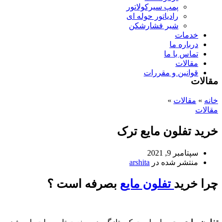
پمپ سیرکولاتور
رادیاتور حوله ای
شیر فشارشکن
خدمات
درباره ما
تماس با ما
مقالات
قوانین و مقررات
مقالات
خانه
»
مقالات
»
مقالات
خرید تفلون مایع ترک
سپتامبر 9, 2021
منتشر شده در
arshita
چرا
خرید
تفلون مایع
بصرفه است ؟