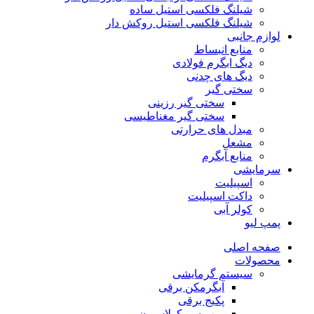
شیلنگ فلکسی استیل ساده
شیلنگ فلکسی استیل روکش دار
لوازم جانبی
منابع انبساط
دیگ ابگرم فولادی
دیگ های چدنی
سختی گیر
سختی گیر رزینی
سختی گیر مغناطیسی
مبدل های حرارتی
مشعل
منابع آبگرم
سرمایشی
اسپیلیت
داکت اسپیلیت
کولر آبی
پمپ لیو
صفحه اصلی
محصولات
سیستم گرمایشی
آبگرمکن برقی
پکیج برقی
پمپ سیرکولاسیون