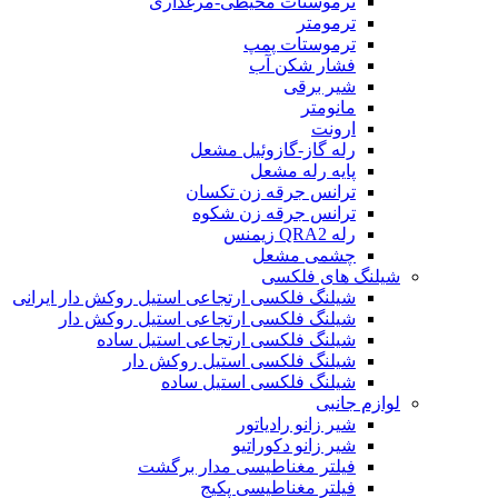
ترموستات محیطی-مرغداری
ترمومتر
ترموستات پمپ
فشار شکن آب
شیر برقی
مانومتر
ارونت
رله گاز-گازوئیل مشعل
پایه رله مشعل
ترانس جرقه زن تکسان
ترانس جرقه زن شکوه
رله QRA2 زیمنس
چشمی مشعل
شیلنگ های فلکسی
شیلنگ فلکسی ارتجاعی استیل روکش دار ایرانی
شیلنگ فلکسی ارتجاعی استیل روکش دار
شیلنگ فلکسی ارتجاعی استیل ساده
شیلنگ فلکسی استیل روکش دار
شیلنگ فلکسی استیل ساده
لوازم جانبی
شیر زانو رادیاتور
شیر زانو دکوراتیو
فیلتر مغناطیسی مدار برگشت
فیلتر مغناطیسی پکیج