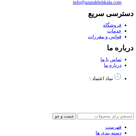
info@azarakhshkala.com
دسترسی سریع
فروشگاه
خدمات
قوانین و مقررات
درباره ما
تماس با ما
درباره ما
نماد اعتماد :
تمام حقوق این سایت متعلق به آذرخش کالا میباشد | طراحی سایت
و
سئو توسط آرشیتاوب
جست و جو
فهرست
دسته بندی ها