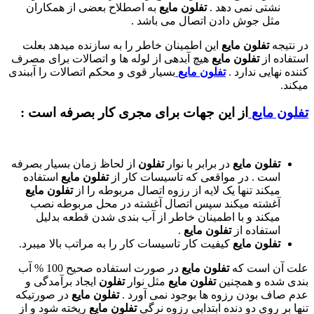
نشتی نمی دهد .
تفلون مایع
به اصطلاح بعضی از همکاران
مثل جوش دادن اتصال می باشد .
در نتیجه
تفلون مایع
این اطمینان خاطر را به سازنده میدهد بعلت
استفاده از
تفلون مایع
هیچ آبدهی از لوله ها و اتصالات برای مصرف
کننده نهایی ندارد .
تفلون مایع
بسیار قوی و محکم اتصالات را آببندی
میکند.
تفلون مایع
از این جهات برای مجری کار بصرفه است :
تفلون مایع
در برابر با نوار
تفلون
از لحاظ زمان بسیار بصرفه
است . در مواقعی که تاسیسات کار از
تفلون مایع
استفاده
میکند تنها یک لایه از رزوه اتصال مربوطه را از
تفلون مایع
آغشته میکند سپس اتصال آغشته در محل مربوطه نصب
میکند و با اطمینان خاطر از آب بندی شدن قطعه بدلیل
استفاده از
تفلون مایع
.
تفلون مایع
کیفیت کار تاسیسات کار را به مراتب بالا میبرد.
علت آن است که
تفلون مایع
در صورت استفاده صحیح 100 % آب
بندی شده و همچنین
تفلون مایع
مثل نوار
تفلون
ایجاد برآمدگی و
عدم صاف بودن رزوه ها بوجود نمی آورد .
تفلون مایع
در صورتیکه
تنها بر روی دو دنده ابتدایی رزوه نرگی
تفلون مایع
ریخته شود و از