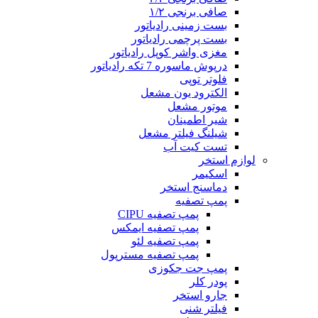
صافی برنجی ۱/۲
بست زمینی رادیاتور
بست پرچمی رادیاتور
مغزی واشر کوپل رادیاتور
درپوش ماسوره 7 تکه رادیاتور
فلوتر توپی
الکترود یون مشعل
موتور مشعل
شیر اطمینان
شیلنگ فیلتر مشعل
تست کیت آب
لوازم استخر
اسکیمر
دماسنج استخر
پمپ تصفیه
پمپ تصفیه CIPU
پمپ تصفیه ایمکس
پمپ تصفیه لئو
پمپ تصفیه مسترپول
پمپ جت جکوزی
پودر کلر
جارو استخر
فیلتر شنی