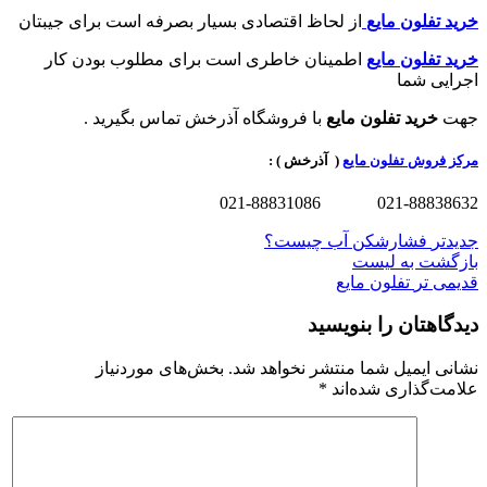
خرید تفلون مایع
از لحاظ اقتصادی بسیار بصرفه است برای جیبتان
خرید تفلون مایع
اطمینان خاطری است برای مطلوب بودن کار
اجرایی شما
جهت
خرید تفلون مایع
با فروشگاه آذرخش تماس بگیرید .
مرکز
فروش تفلون مایع
( آذرخش ) :
021-88838632 021-88831086
جدیدتر
فشارشکن آب چیست؟
بازگشت به لیست
قدیمی تر
تفلون مایع
دیدگاهتان را بنویسید
نشانی ایمیل شما منتشر نخواهد شد.
بخش‌های موردنیاز
علامت‌گذاری شده‌اند
*