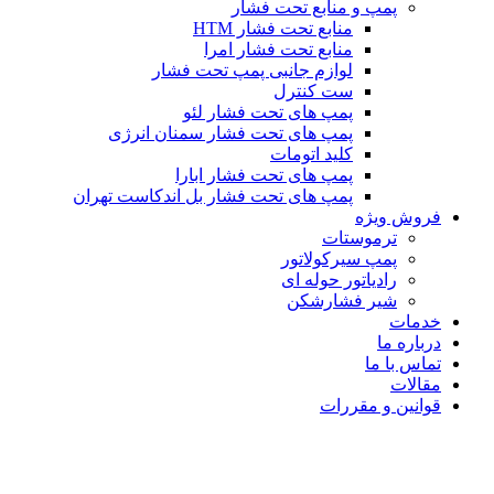
پمپ و منابع تحت فشار
منابع تحت فشار HTM‎
منابع تحت فشار امرا
لوازم جانبی پمپ تحت فشار
ست کنترل
پمپ های تحت فشار لئو
پمپ های تحت فشار سمنان انرژی
کلید اتومات
پمپ های تحت فشار ابارا
پمپ های تحت فشار بل اندکاست تهران
فروش ویژه
ترموستات
پمپ سیرکولاتور
رادیاتور حوله ای
شیر فشارشکن
خدمات
درباره ما
تماس با ما
مقالات
قوانین و مقررات