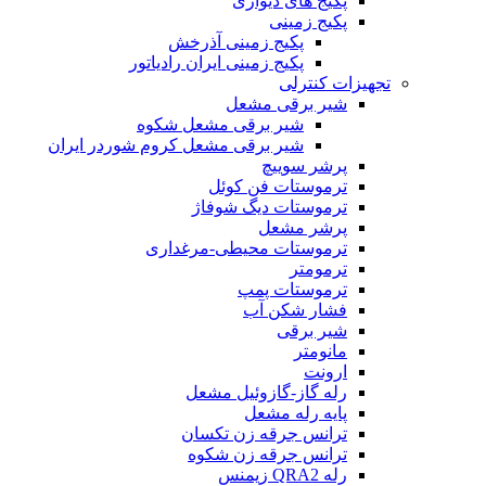
پکیج های دیواری
پکیج زمینی
پکیج زمینی آذرخش
پکیج زمینی ایران رادیاتور
تجهیزات کنترلی
شیر برقی مشعل
شیر برقی مشعل شکوه
شیر برقی مشعل کروم شوردر ایران
پرشر سوییچ
ترموستات فن کوئل
ترموستات دیگ شوفاژ
پرشر مشعل
ترموستات محیطی-مرغداری
ترمومتر
ترموستات پمپ
فشار شکن آب
شیر برقی
مانومتر
ارونت
رله گاز-گازوئیل مشعل
پایه رله مشعل
ترانس جرقه زن تکسان
ترانس جرقه زن شکوه
رله QRA2 زیمنس