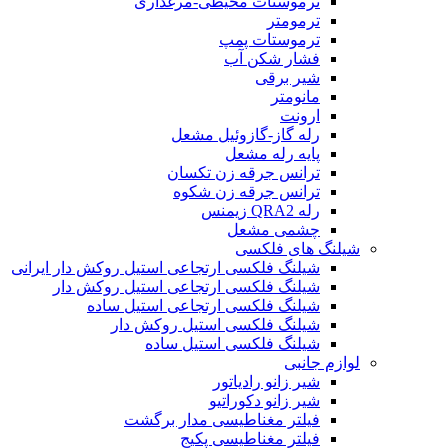
ترموستات محیطی-مرغداری
ترمومتر
ترموستات پمپ
فشار شکن آب
شیر برقی
مانومتر
ارونت
رله گاز-گازوئیل مشعل
پایه رله مشعل
ترانس جرقه زن تکسان
ترانس جرقه زن شکوه
رله QRA2 زیمنس
چشمی مشعل
شیلنگ های فلکسی
شیلنگ فلکسی ارتجاعی استیل روکش دار ایرانی
شیلنگ فلکسی ارتجاعی استیل روکش دار
شیلنگ فلکسی ارتجاعی استیل ساده
شیلنگ فلکسی استیل روکش دار
شیلنگ فلکسی استیل ساده
لوازم جانبی
شیر زانو رادیاتور
شیر زانو دکوراتیو
فیلتر مغناطیسی مدار برگشت
فیلتر مغناطیسی پکیج