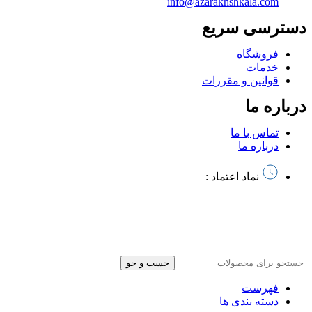
info@azarakhshkala.com
دسترسی سریع
فروشگاه
خدمات
قوانین و مقررات
درباره ما
تماس با ما
درباره ما
نماد اعتماد :
تمام حقوق این سایت متعلق به آذرخش کالا میباشد | طراحی سایت
و
سئو توسط آرشیتاوب
جست و جو
فهرست
دسته بندی ها