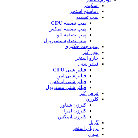
اسکیمر
دماسنج استخر
پمپ تصفیه
پمپ تصفیه CIPU
پمپ تصفیه ایمکس
پمپ تصفیه لئو
پمپ تصفیه مسترپول
پمپ جت جکوزی
پودر کلر
جارو استخر
فیلتر شنی
فیلتر شنی CIPU
فیلتر شنی امرا
فیلتر شنی ایمکس
فیلتر شنی مسترپول
قرص کلر
کلرزن
کلرزن شناور
کلرزن امرا
کلرزن ایمکس
گریل
نردبان استخر
مبدل