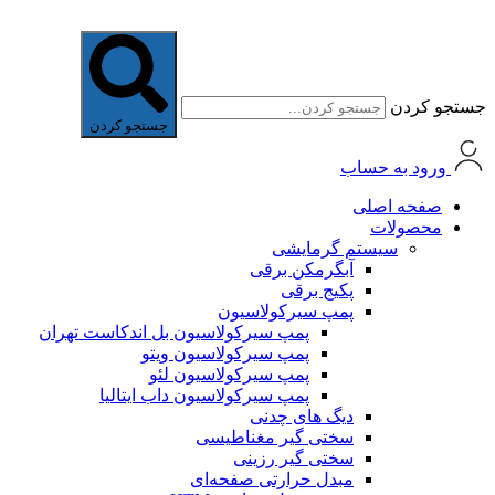
جستجو کردن
جستجو کردن
ورود به حساب
صفحه اصلی
محصولات
سیستم گرمایشی
آبگرمکن برقی
پکیج برقی
پمپ سیرکولاسیون
پمپ سیرکولاسیون بل اندکاست تهران
پمپ سیرکولاسیون ویتو
پمپ سیرکولاسیون لئو
پمپ سیرکولاسیون داب ایتالیا
دیگ های چدنی
سختی گیر مغناطیسی
سختی گیر رزینی
مبدل حرارتی صفحه‌ای