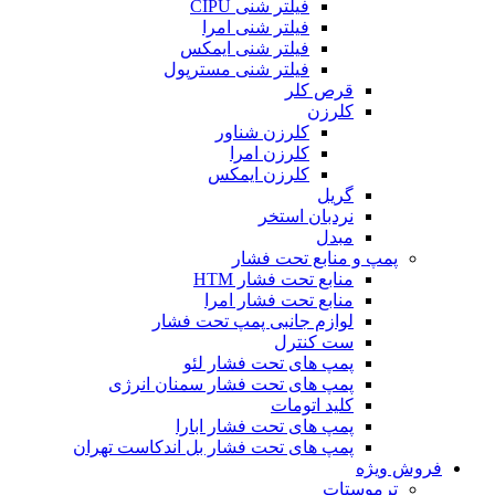
فیلتر شنی CIPU
فیلتر شنی امرا
فیلتر شنی ایمکس
فیلتر شنی مسترپول
قرص کلر
کلرزن
کلرزن شناور
کلرزن امرا
کلرزن ایمکس
گریل
نردبان استخر
مبدل
پمپ و منابع تحت فشار
منابع تحت فشار HTM‎
منابع تحت فشار امرا
لوازم جانبی پمپ تحت فشار
ست کنترل
پمپ های تحت فشار لئو
پمپ های تحت فشار سمنان انرژی
کلید اتومات
پمپ های تحت فشار ابارا
پمپ های تحت فشار بل اندکاست تهران
فروش ویژه
ترموستات