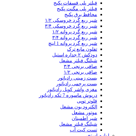
فیلتر پلی فسفات پکیج
فیلتر پلی مگنت پکیج
محافظ برق پکیج
شیر ربع گرد خروسکی ۱/۲
شیر ربع گرد خروسکی ۳/۴
شیر ربع گرد پروانه ۱/۲
شیر ربع گرد پروانه ۳/۴
شیر ربع گرد پروانه 1 اینچ
تفلون مایع ترک
دودکش ۲ جداره استیل
شیلنگ فیلتر مشعل
صافی برنجی ۳/۴
صافی برنجی ۱/۲
بست زمینی رادیاتور
بست پرچمی رادیاتور
مغزی واشر کوپل رادیاتور
درپوش ماسوره 7 تکه رادیاتور
فلوتر توپی
الکترود یون مشعل
موتور مشعل
شیر اطمینان
شیلنگ فیلتر مشعل
تست کیت آب
لوازم استخر