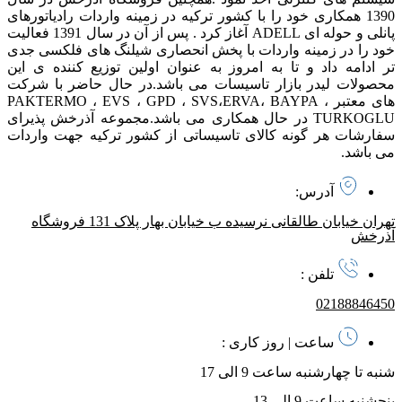
1390 همکاری خود را با کشور ترکیه در زمینه واردات رادیاتورهای
پانلی و حوله ای ADELL آغاز کرد . پس از آن در سال 1391 فعالیت
خود را در زمینه واردات با پخش انحصاری شیلنگ های فلکسی جدی
تر ادامه داد و تا به امروز به عنوان اولین توزیع کننده ی این
محصولات لیدر بازار تاسیسات می باشد. در حال حاضر با شرکت
های معتبر PAKTERMO ، EVS ، GPD ، SVS،ERVA، BAYPA ،
TURKOGLU در حال همکاری می باشد. مجموعه آذرخش پذیرای
سفارشات هر گونه کالای تاسیساتی از کشور ترکیه جهت واردات
می باشد.
آدرس:
تهران خیابان طالقانی نرسیده ب خیابان بهار پلاک 131 فروشگاه
آذرخش
تلفن :
02188846450
ساعت | روز کاری :
شنبه تا چهارشنبه ساعت 9 الی 17
پنجشنبه ساعت 9 الی 13