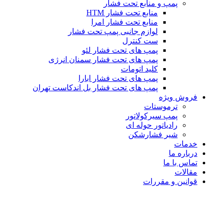
پمپ و منابع تحت فشار
منابع تحت فشار HTM‎
منابع تحت فشار امرا
لوازم جانبی پمپ تحت فشار
ست کنترل
پمپ های تحت فشار لئو
پمپ های تحت فشار سمنان انرژی
کلید اتومات
پمپ های تحت فشار ابارا
پمپ های تحت فشار بل اندکاست تهران
فروش ویژه
ترموستات
پمپ سیرکولاتور
رادیاتور حوله ای
شیر فشارشکن
خدمات
درباره ما
تماس با ما
مقالات
قوانین و مقررات