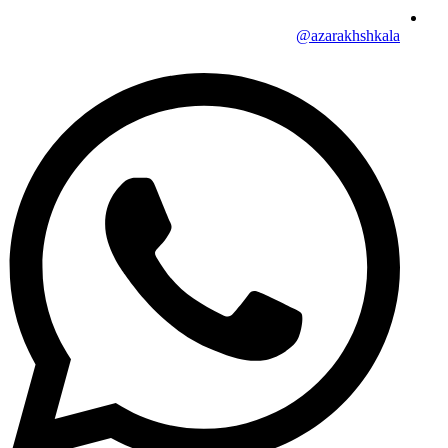
azarakhshkala@