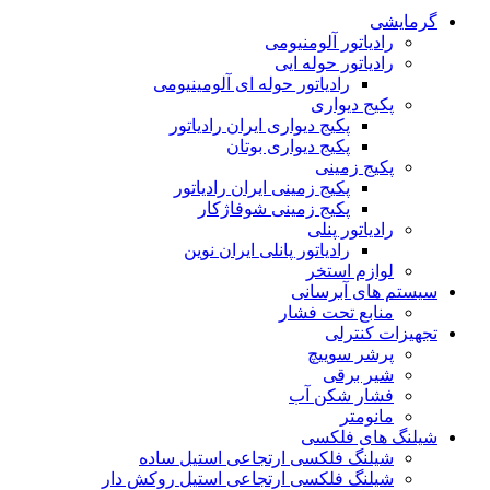
گرمایشی
رادیاتور آلومنیومی
رادیاتور حوله ایی
رادیاتور حوله ای آلومینیومی
پکیج دیواری
پکیج دیواری ایران رادیاتور
پکیج دیواری بوتان
پکیج زمینی
پکیج زمینی ایران رادیاتور
پکیج زمینی شوفاژکار
رادیاتور پنلی
رادیاتور پانلی ایران نوین
لوازم استخر
سیستم های آبرسانی
منابع تحت فشار
تجهیزات کنترلی
پرشر سوییچ
شیر برقی
فشار شکن آب
مانومتر
شیلنگ های فلکسی
شیلنگ فلکسی ارتجاعی استیل ساده
شیلنگ فلکسی ارتجاعی استیل روکش دار