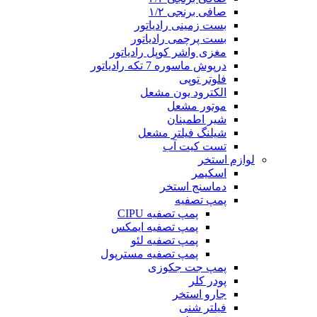
صافی برنجی ۱/۲
بست زمینی رادیاتور
بست پرچمی رادیاتور
مغزی واشر کوپل رادیاتور
درپوش ماسوره 7 تکه رادیاتور
فلوتر توپی
الکترود یون مشعل
موتور مشعل
شیر اطمینان
شیلنگ فیلتر مشعل
تست کیت آب
لوازم استخر
اسکیمر
دماسنج استخر
پمپ تصفیه
پمپ تصفیه CIPU
پمپ تصفیه ایمکس
پمپ تصفیه لئو
پمپ تصفیه مسترپول
پمپ جت جکوزی
پودر کلر
جارو استخر
فیلتر شنی