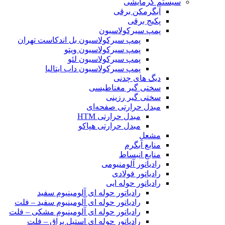
سیستم گرمایشی
آبگرمکن برقی
پکیج برقی
پمپ سیرکولاسیون
پمپ سیرکولاسیون بل اندکاست تهران
پمپ سیرکولاسیون ویتو
پمپ سیرکولاسیون لئو
پمپ سیرکولاسیون داب ایتالیا
دیگ های چدنی
سختی گیر مغناطیسی
سختی گیر رزینی
مبدل حرارتی صفحه‌ای
مبدل حرارتی HTM‎
مبدل حرارتی هپاکو
مشعل
منابع آبگرم
منابع انبساط
رادیاتور آلومنیومی
رادیاتور فولادی
رادیاتور حوله ایی
رادیاتور حوله ای آلومینیوم سفید
رادیاتور حوله ای آلومینیوم سفید – فلت
رادیاتور حوله ای آلومینیوم مشکی – فلت
رادیاتور حوله ای استیل براق – فلت