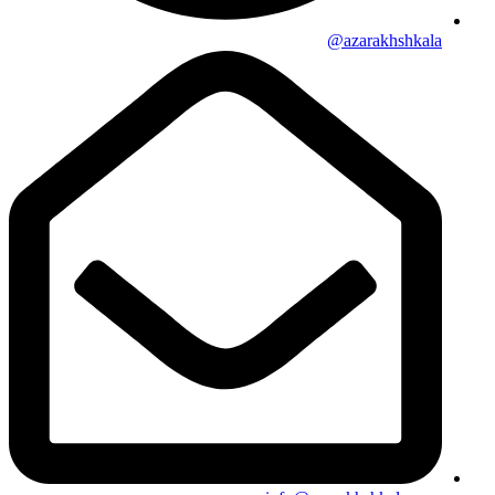
azarakhshkala@