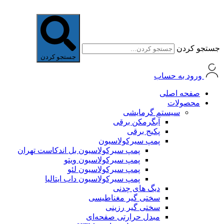
جستجو کردن
جستجو کردن
ورود به حساب
صفحه اصلی
محصولات
سیستم گرمایشی
آبگرمکن برقی
پکیج برقی
پمپ سیرکولاسیون
پمپ سیرکولاسیون بل اندکاست تهران
پمپ سیرکولاسیون ویتو
پمپ سیرکولاسیون لئو
پمپ سیرکولاسیون داب ایتالیا
دیگ های چدنی
سختی گیر مغناطیسی
سختی گیر رزینی
مبدل حرارتی صفحه‌ای