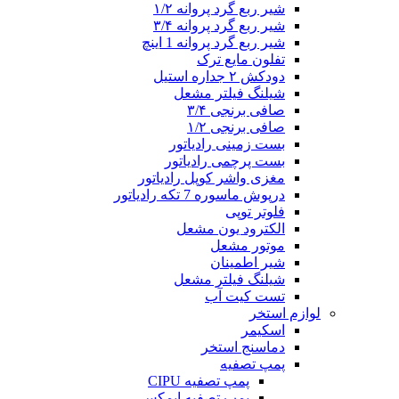
شیر ربع گرد پروانه ۱/۲
شیر ربع گرد پروانه ۳/۴
شیر ربع گرد پروانه 1 اینچ
تفلون مایع ترک
دودکش ۲ جداره استیل
شیلنگ فیلتر مشعل
صافی برنجی ۳/۴
صافی برنجی ۱/۲
بست زمینی رادیاتور
بست پرچمی رادیاتور
مغزی واشر کوپل رادیاتور
درپوش ماسوره 7 تکه رادیاتور
فلوتر توپی
الکترود یون مشعل
موتور مشعل
شیر اطمینان
شیلنگ فیلتر مشعل
تست کیت آب
لوازم استخر
اسکیمر
دماسنج استخر
پمپ تصفیه
پمپ تصفیه CIPU
پمپ تصفیه ایمکس