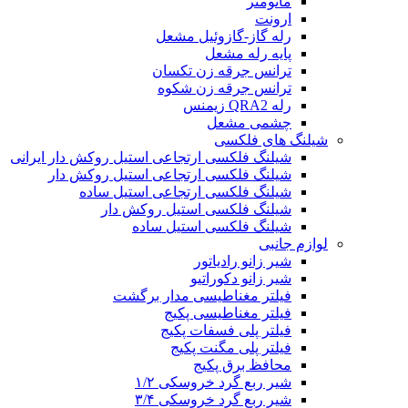
مانومتر
ارونت
رله گاز-گازوئیل مشعل
پایه رله مشعل
ترانس جرقه زن تکسان
ترانس جرقه زن شکوه
رله QRA2 زیمنس
چشمی مشعل
شیلنگ های فلکسی
شیلنگ فلکسی ارتجاعی استیل روکش دار ایرانی
شیلنگ فلکسی ارتجاعی استیل روکش دار
شیلنگ فلکسی ارتجاعی استیل ساده
شیلنگ فلکسی استیل روکش دار
شیلنگ فلکسی استیل ساده
لوازم جانبی
شیر زانو رادیاتور
شیر زانو دکوراتیو
فیلتر مغناطیسی مدار برگشت
فیلتر مغناطیسی پکیج
فیلتر پلی فسفات پکیج
فیلتر پلی مگنت پکیج
محافظ برق پکیج
شیر ربع گرد خروسکی ۱/۲
شیر ربع گرد خروسکی ۳/۴