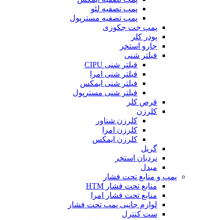
پمپ تصفیه لئو
پمپ تصفیه مسترپول
پمپ جت جکوزی
پودر کلر
جارو استخر
فیلتر شنی
فیلتر شنی CIPU
فیلتر شنی امرا
فیلتر شنی ایمکس
فیلتر شنی مسترپول
قرص کلر
کلرزن
کلرزن شناور
کلرزن امرا
کلرزن ایمکس
گریل
نردبان استخر
مبدل
پمپ و منابع تحت فشار
منابع تحت فشار HTM‎
منابع تحت فشار امرا
لوازم جانبی پمپ تحت فشار
ست کنترل