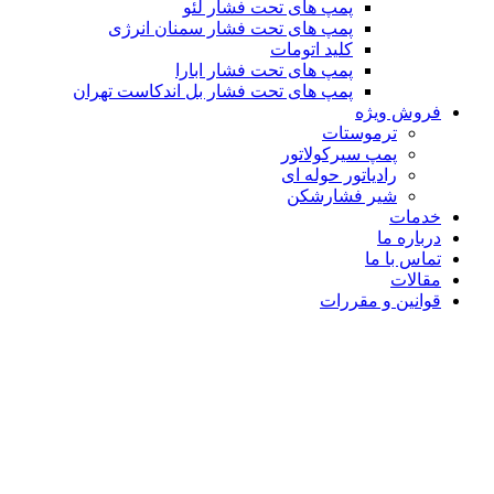
پمپ های تحت فشار لئو
پمپ های تحت فشار سمنان انرژی
کلید اتومات
پمپ های تحت فشار ابارا
پمپ های تحت فشار بل اندکاست تهران
فروش ویژه
ترموستات
پمپ سیرکولاتور
رادیاتور حوله ای
شیر فشارشکن
خدمات
درباره ما
تماس با ما
مقالات
قوانین و مقررات