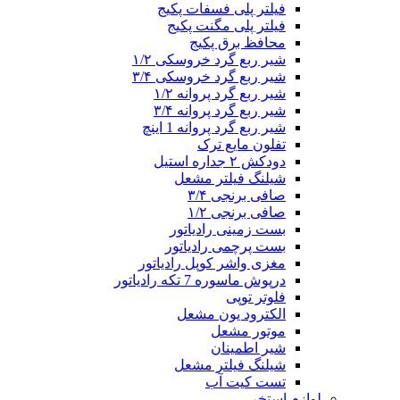
فیلتر پلی فسفات پکیج
فیلتر پلی مگنت پکیج
محافظ برق پکیج
شیر ربع گرد خروسکی ۱/۲
شیر ربع گرد خروسکی ۳/۴
شیر ربع گرد پروانه ۱/۲
شیر ربع گرد پروانه ۳/۴
شیر ربع گرد پروانه 1 اینچ
تفلون مایع ترک
دودکش ۲ جداره استیل
شیلنگ فیلتر مشعل
صافی برنجی ۳/۴
صافی برنجی ۱/۲
بست زمینی رادیاتور
بست پرچمی رادیاتور
مغزی واشر کوپل رادیاتور
درپوش ماسوره 7 تکه رادیاتور
فلوتر توپی
الکترود یون مشعل
موتور مشعل
شیر اطمینان
شیلنگ فیلتر مشعل
تست کیت آب
لوازم استخر