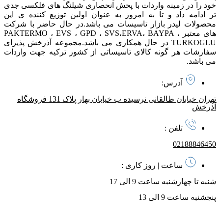
خود را در زمینه واردات با پخش انحصاری شیلنگ های فلکسی جدی
تر ادامه داد و تا به امروز به عنوان اولین توزیع کننده ی این
محصولات لیدر بازار تاسیسات می باشد. در حال حاضر با شرکت
های معتبر PAKTERMO ، EVS ، GPD ، SVS،ERVA، BAYPA ،
TURKOGLU در حال همکاری می باشد. مجموعه آذرخش پذیرای
سفارشات هر گونه کالای تاسیساتی از کشور ترکیه جهت واردات
می باشد.
آدرس:
تهران خیابان طالقانی نرسیده ب خیابان بهار پلاک 131 فروشگاه
آذرخش
تلفن :
02188846450
ساعت | روز کاری :
شنبه تا چهارشنبه ساعت 9 الی 17
پنجشنبه ساعت 9 الی 13