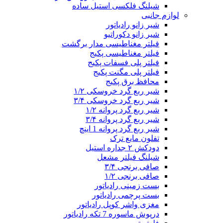
شیلنگ فلکسی استیل ساده
لوازم جانبی
شیر زانو رادیاتور
شیر زانو دکوراتیو
فیلتر مغناطیسی مدار برگشت
فیلتر مغناطیسی پکیج
فیلتر پلی فسفات پکیج
فیلتر پلی مگنت پکیج
محافظ برق پکیج
شیر ربع گرد خروسکی ۱/۲
شیر ربع گرد خروسکی ۳/۴
شیر ربع گرد پروانه ۱/۲
شیر ربع گرد پروانه ۳/۴
شیر ربع گرد پروانه 1 اینچ
تفلون مایع ترک
دودکش ۲ جداره استیل
شیلنگ فیلتر مشعل
صافی برنجی ۳/۴
صافی برنجی ۱/۲
بست زمینی رادیاتور
بست پرچمی رادیاتور
مغزی واشر کوپل رادیاتور
درپوش ماسوره 7 تکه رادیاتور