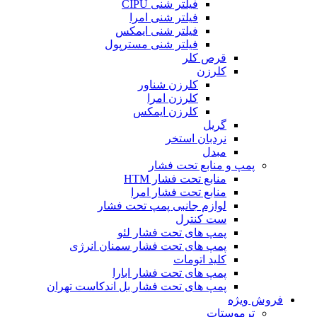
فیلتر شنی CIPU
فیلتر شنی امرا
فیلتر شنی ایمکس
فیلتر شنی مسترپول
قرص کلر
کلرزن
کلرزن شناور
کلرزن امرا
کلرزن ایمکس
گریل
نردبان استخر
مبدل
پمپ و منابع تحت فشار
منابع تحت فشار HTM‎
منابع تحت فشار امرا
لوازم جانبی پمپ تحت فشار
ست کنترل
پمپ های تحت فشار لئو
پمپ های تحت فشار سمنان انرژی
کلید اتومات
پمپ های تحت فشار ابارا
پمپ های تحت فشار بل اندکاست تهران
فروش ویژه
ترموستات