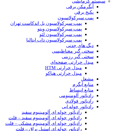
سیستم گرمایشی
آبگرمکن برقی
پکیج برقی
پمپ سیرکولاسیون
پمپ سیرکولاسیون بل اندکاست تهران
پمپ سیرکولاسیون ویتو
پمپ سیرکولاسیون لئو
پمپ سیرکولاسیون داب ایتالیا
دیگ های چدنی
سختی گیر مغناطیسی
سختی گیر رزینی
مبدل حرارتی صفحه‌ای
مبدل حرارتی HTM‎
مبدل حرارتی هپاکو
مشعل
منابع آبگرم
منابع انبساط
رادیاتور آلومنیومی
رادیاتور فولادی
رادیاتور حوله ایی
رادیاتور حوله ای آلومینیوم سفید
رادیاتور حوله ای آلومینیوم سفید – فلت
رادیاتور حوله ای آلومینیوم مشکی – فلت
رادیاتور حوله ای استیل براق – فلت