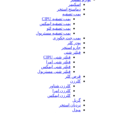
اسکیمر
دماسنج استخر
پمپ تصفیه
پمپ تصفیه CIPU
پمپ تصفیه ایمکس
پمپ تصفیه لئو
پمپ تصفیه مسترپول
پمپ جت جکوزی
پودر کلر
جارو استخر
فیلتر شنی
فیلتر شنی CIPU
فیلتر شنی امرا
فیلتر شنی ایمکس
فیلتر شنی مسترپول
قرص کلر
کلرزن
کلرزن شناور
کلرزن امرا
کلرزن ایمکس
گریل
نردبان استخر
مبدل