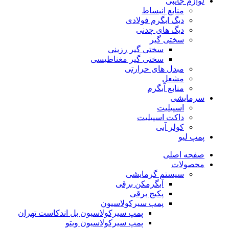
لوازم جانبی
منابع انبساط
دیگ ابگرم فولادی
دیگ های چدنی
سختی گیر
سختی گیر رزینی
سختی گیر مغناطیسی
مبدل های حرارتی
مشعل
منابع آبگرم
سرمایشی
اسپیلیت
داکت اسپیلیت
کولر آبی
پمپ لیو
صفحه اصلی
محصولات
سیستم گرمایشی
آبگرمکن برقی
پکیج برقی
پمپ سیرکولاسیون
پمپ سیرکولاسیون بل اندکاست تهران
پمپ سیرکولاسیون ویتو