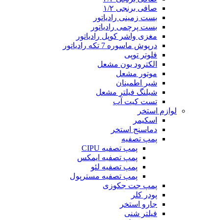
صافی برنجی ۱/۲
بست زمینی رادیاتور
بست پرچمی رادیاتور
مغزی واشر کوپل رادیاتور
درپوش ماسوره 7 تکه رادیاتور
فلوتر توپی
الکترود یون مشعل
موتور مشعل
شیر اطمینان
شیلنگ فیلتر مشعل
تست کیت آب
لوازم استخر
اسکیمر
دماسنج استخر
پمپ تصفیه
پمپ تصفیه CIPU
پمپ تصفیه ایمکس
پمپ تصفیه لئو
پمپ تصفیه مسترپول
پمپ جت جکوزی
پودر کلر
جارو استخر
فیلتر شنی