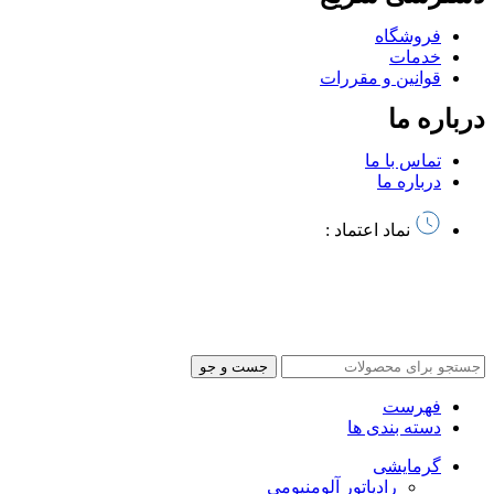
فروشگاه
خدمات
قوانین و مقررات
درباره ما
تماس با ما
درباره ما
نماد اعتماد :
تمام حقوق این سایت متعلق به آذرخش کالا میباشد | طراحی سایت
و
سئو توسط آرشیتاوب
جست و جو
فهرست
دسته بندی ها
گرمایشی
رادیاتور آلومنیومی