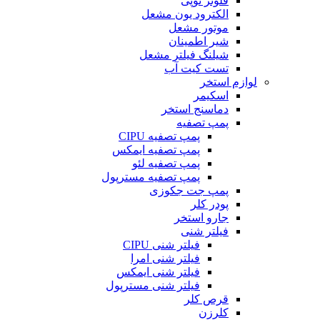
فلوتر توپی
الکترود یون مشعل
موتور مشعل
شیر اطمینان
شیلنگ فیلتر مشعل
تست کیت آب
لوازم استخر
اسکیمر
دماسنج استخر
پمپ تصفیه
پمپ تصفیه CIPU
پمپ تصفیه ایمکس
پمپ تصفیه لئو
پمپ تصفیه مسترپول
پمپ جت جکوزی
پودر کلر
جارو استخر
فیلتر شنی
فیلتر شنی CIPU
فیلتر شنی امرا
فیلتر شنی ایمکس
فیلتر شنی مسترپول
قرص کلر
کلرزن