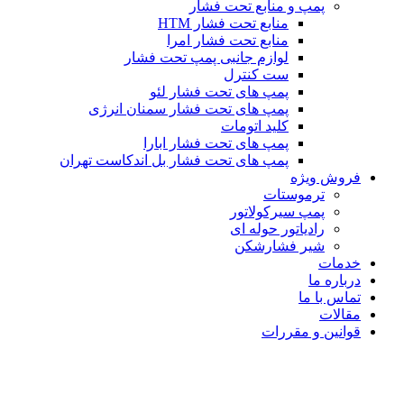
پمپ و منابع تحت فشار
منابع تحت فشار HTM‎
منابع تحت فشار امرا
لوازم جانبی پمپ تحت فشار
ست کنترل
پمپ های تحت فشار لئو
پمپ های تحت فشار سمنان انرژی
کلید اتومات
پمپ های تحت فشار ابارا
پمپ های تحت فشار بل اندکاست تهران
فروش ویژه
ترموستات
پمپ سیرکولاتور
رادیاتور حوله ای
شیر فشارشکن
خدمات
درباره ما
تماس با ما
مقالات
قوانین و مقررات