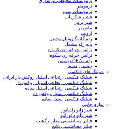
ترموستات محیطی-مرغداری
ترمومتر
ترموستات پمپ
فشار شکن آب
شیر برقی
مانومتر
ارونت
رله گاز-گازوئیل مشعل
پایه رله مشعل
ترانس جرقه زن تکسان
ترانس جرقه زن شکوه
رله QRA2 زیمنس
چشمی مشعل
شیلنگ های فلکسی
شیلنگ فلکسی ارتجاعی استیل روکش دار ایرانی
شیلنگ فلکسی ارتجاعی استیل روکش دار
شیلنگ فلکسی ارتجاعی استیل ساده
شیلنگ فلکسی استیل روکش دار
شیلنگ فلکسی استیل ساده
لوازم جانبی
شیر زانو رادیاتور
شیر زانو دکوراتیو
فیلتر مغناطیسی مدار برگشت
فیلتر مغناطیسی پکیج