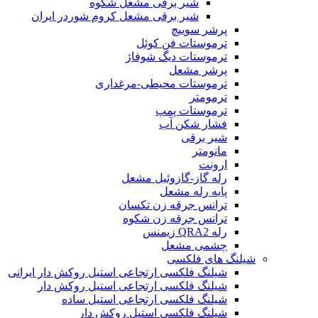
شیر برقی مشعل شکوه
شیر برقی مشعل کروم شوردر ایران
پرشر سوییچ
ترموستات فن کوئل
ترموستات دیگ شوفاژ
پرشر مشعل
ترموستات محیطی-مرغداری
ترمومتر
ترموستات پمپ
فشار شکن آب
شیر برقی
مانومتر
ارونت
رله گاز-گازوئیل مشعل
پایه رله مشعل
ترانس جرقه زن تکسان
ترانس جرقه زن شکوه
رله QRA2 زیمنس
چشمی مشعل
شیلنگ های فلکسی
شیلنگ فلکسی ارتجاعی استیل روکش دار ایرانی
شیلنگ فلکسی ارتجاعی استیل روکش دار
شیلنگ فلکسی ارتجاعی استیل ساده
شیلنگ فلکسی استیل روکش دار