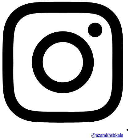
azarakhshkala@