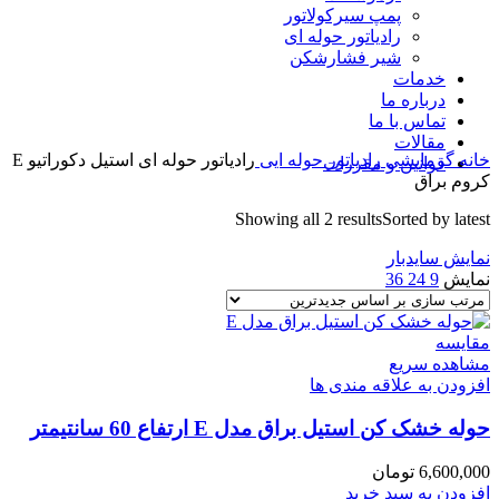
پمپ سیرکولاتور
رادیاتور حوله ای
شیر فشارشکن
خدمات
درباره ما
تماس با ما
مقالات
خانه
گرمایشی
رادیاتور حوله ایی
رادیاتور حوله ای استیل دکوراتیو E
قوانین و مقررات
کروم براق
Showing all 2 results
Sorted by latest
نمایش سایدبار
نمایش
9
24
36
مقایسه
مشاهده سریع
افزودن به علاقه مندی ها
حوله خشک کن استیل براق مدل E ارتفاع 60 سانتیمتر
6,600,000
تومان
افزودن به سبد خرید