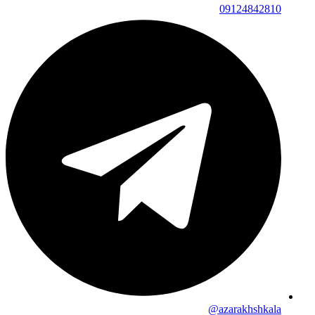
09124842810
azarakhshkala@