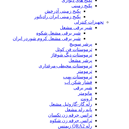
پکیج های دیواری
پکیج زمینی
پکیج زمینی آذرخش
پکیج زمینی ایران رادیاتور
تجهیزات کنترلی
شیر برقی مشعل
شیر برقی مشعل شکوه
شیر برقی مشعل کروم شوردر ایران
پرشر سوییچ
ترموستات فن کوئل
ترموستات دیگ شوفاژ
پرشر مشعل
ترموستات محیطی-مرغداری
ترمومتر
ترموستات پمپ
فشار شکن آب
شیر برقی
مانومتر
ارونت
رله گاز-گازوئیل مشعل
پایه رله مشعل
ترانس جرقه زن تکسان
ترانس جرقه زن شکوه
رله QRA2 زیمنس