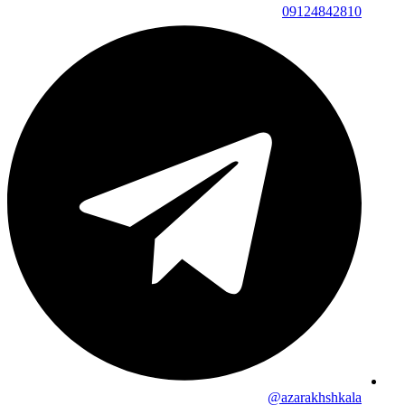
09124842810
azarakhshkala@