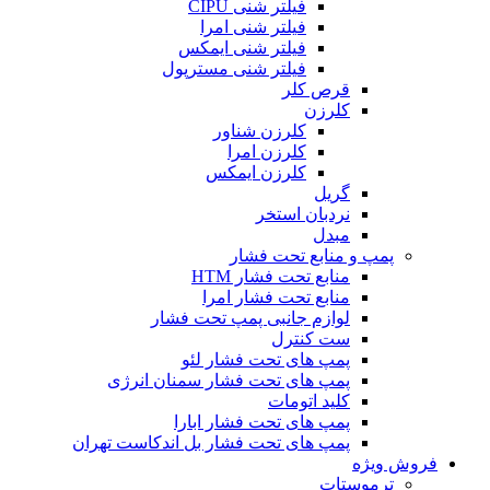
فیلتر شنی CIPU
فیلتر شنی امرا
فیلتر شنی ایمکس
فیلتر شنی مسترپول
قرص کلر
کلرزن
کلرزن شناور
کلرزن امرا
کلرزن ایمکس
گریل
نردبان استخر
مبدل
پمپ و منابع تحت فشار
منابع تحت فشار HTM‎
منابع تحت فشار امرا
لوازم جانبی پمپ تحت فشار
ست کنترل
پمپ های تحت فشار لئو
پمپ های تحت فشار سمنان انرژی
کلید اتومات
پمپ های تحت فشار ابارا
پمپ های تحت فشار بل اندکاست تهران
فروش ویژه
ترموستات