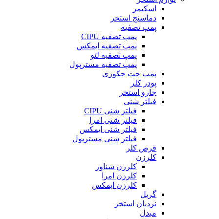
اسکیمر
دماسنج استخر
پمپ تصفیه
پمپ تصفیه CIPU
پمپ تصفیه ایمکس
پمپ تصفیه لئو
پمپ تصفیه مسترپول
پمپ جت جکوزی
پودر کلر
جارو استخر
فیلتر شنی
فیلتر شنی CIPU
فیلتر شنی امرا
فیلتر شنی ایمکس
فیلتر شنی مسترپول
قرص کلر
کلرزن
کلرزن شناور
کلرزن امرا
کلرزن ایمکس
گریل
نردبان استخر
مبدل