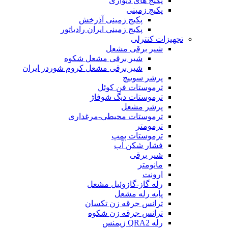
پکیج های دیواری
پکیج زمینی
پکیج زمینی آذرخش
پکیج زمینی ایران رادیاتور
تجهیزات کنترلی
شیر برقی مشعل
شیر برقی مشعل شکوه
شیر برقی مشعل کروم شوردر ایران
پرشر سوییچ
ترموستات فن کوئل
ترموستات دیگ شوفاژ
پرشر مشعل
ترموستات محیطی-مرغداری
ترمومتر
ترموستات پمپ
فشار شکن آب
شیر برقی
مانومتر
ارونت
رله گاز-گازوئیل مشعل
پایه رله مشعل
ترانس جرقه زن تکسان
ترانس جرقه زن شکوه
رله QRA2 زیمنس