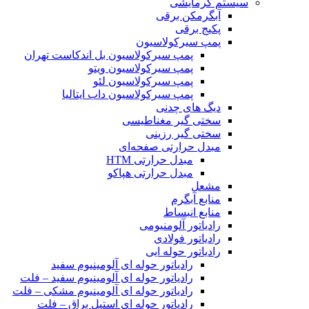
سیستم گرمایشی
آبگرمکن برقی
پکیج برقی
پمپ سیرکولاسیون
پمپ سیرکولاسیون بل اندکاست تهران
پمپ سیرکولاسیون ویتو
پمپ سیرکولاسیون لئو
پمپ سیرکولاسیون داب ایتالیا
دیگ های چدنی
سختی گیر مغناطیسی
سختی گیر رزینی
مبدل حرارتی صفحه‌ای
مبدل حرارتی HTM‎
مبدل حرارتی هپاکو
مشعل
منابع آبگرم
منابع انبساط
رادیاتور آلومنیومی
رادیاتور فولادی
رادیاتور حوله ایی
رادیاتور حوله ای آلومینیوم سفید
رادیاتور حوله ای آلومینیوم سفید – فلت
رادیاتور حوله ای آلومینیوم مشکی – فلت
رادیاتور حوله ای استیل براق – فلت