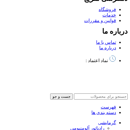
فروشگاه
خدمات
قوانین و مقررات
درباره ما
تماس با ما
درباره ما
نماد اعتماد :
تمام حقوق این سایت متعلق به آذرخش کالا میباشد | طراحی سایت
و
سئو توسط آرشیتاوب
جست و جو
فهرست
دسته بندی ها
گرمایشی
رادیاتور آلومنیومی