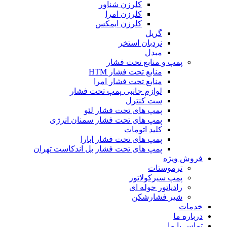
کلرزن شناور
کلرزن امرا
کلرزن ایمکس
گریل
نردبان استخر
مبدل
پمپ و منابع تحت فشار
منابع تحت فشار HTM‎
منابع تحت فشار امرا
لوازم جانبی پمپ تحت فشار
ست کنترل
پمپ های تحت فشار لئو
پمپ های تحت فشار سمنان انرژی
کلید اتومات
پمپ های تحت فشار ابارا
پمپ های تحت فشار بل اندکاست تهران
فروش ویژه
ترموستات
پمپ سیرکولاتور
رادیاتور حوله ای
شیر فشارشکن
خدمات
درباره ما
تماس با ما