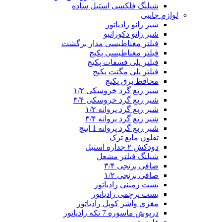
شیلنگ فلکسی استیل ساده
لوازم جانبی
شیر زانو رادیاتور
شیر زانو دکوراتیو
فیلتر مغناطیسی مدار برگشت
فیلتر مغناطیسی پکیج
فیلتر پلی فسفات پکیج
فیلتر پلی مگنت پکیج
محافظ برق پکیج
شیر ربع گرد خروسکی ۱/۲
شیر ربع گرد خروسکی ۳/۴
شیر ربع گرد پروانه ۱/۲
شیر ربع گرد پروانه ۳/۴
شیر ربع گرد پروانه 1 اینچ
تفلون مایع ترک
دودکش ۲ جداره استیل
شیلنگ فیلتر مشعل
صافی برنجی ۳/۴
صافی برنجی ۱/۲
بست زمینی رادیاتور
بست پرچمی رادیاتور
مغزی واشر کوپل رادیاتور
درپوش ماسوره 7 تکه رادیاتور