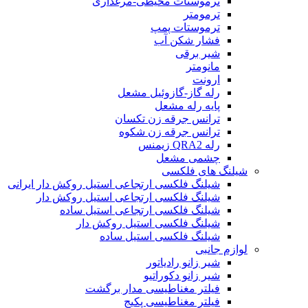
ترموستات محیطی-مرغداری
ترمومتر
ترموستات پمپ
فشار شکن آب
شیر برقی
مانومتر
ارونت
رله گاز-گازوئیل مشعل
پایه رله مشعل
ترانس جرقه زن تکسان
ترانس جرقه زن شکوه
رله QRA2 زیمنس
چشمی مشعل
شیلنگ های فلکسی
شیلنگ فلکسی ارتجاعی استیل روکش دار ایرانی
شیلنگ فلکسی ارتجاعی استیل روکش دار
شیلنگ فلکسی ارتجاعی استیل ساده
شیلنگ فلکسی استیل روکش دار
شیلنگ فلکسی استیل ساده
لوازم جانبی
شیر زانو رادیاتور
شیر زانو دکوراتیو
فیلتر مغناطیسی مدار برگشت
فیلتر مغناطیسی پکیج