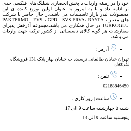
خود را در زمینه واردات با پخش انحصاری شیلنگ های فلکسی جدی
تر ادامه داد و تا به امروز به عنوان اولین توزیع کننده ی این
محصولات لیدر بازار تاسیسات می باشد. در حال حاضر با شرکت
های معتبر PAKTERMO ، EVS ، GPD ، SVS،ERVA، BAYPA ،
TURKOGLU در حال همکاری می باشد. مجموعه آذرخش پذیرای
سفارشات هر گونه کالای تاسیساتی از کشور ترکیه جهت واردات
می باشد.
آدرس:
تهران خیابان طالقانی نرسیده ب خیابان بهار پلاک 131 فروشگاه
آذرخش
تلفن :
02188846450
ساعت | روز کاری :
شنبه تا چهارشنبه ساعت 9 الی 17
پنجشنبه ساعت 9 الی 13