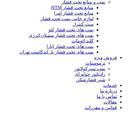
پمپ و منابع تحت فشار
منابع تحت فشار HTM‎
منابع تحت فشار امرا
لوازم جانبی پمپ تحت فشار
ست کنترل
پمپ های تحت فشار لئو
پمپ های تحت فشار سمنان انرژی
کلید اتومات
پمپ های تحت فشار ابارا
پمپ های تحت فشار بل اندکاست تهران
فروش ویژه
ترموستات
پمپ سیرکولاتور
رادیاتور حوله ای
شیر فشارشکن
خدمات
درباره ما
تماس با ما
مقالات
قوانین و مقررات