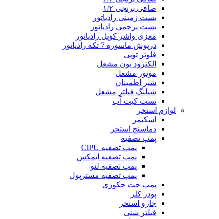
صافی برنجی ۱/۲
بست زمینی رادیاتور
بست پرچمی رادیاتور
مغزی واشر کوپل رادیاتور
درپوش ماسوره 7 تکه رادیاتور
فلوتر توپی
الکترود یون مشعل
موتور مشعل
شیر اطمینان
شیلنگ فیلتر مشعل
تست کیت آب
لوازم استخر
اسکیمر
دماسنج استخر
پمپ تصفیه
پمپ تصفیه CIPU
پمپ تصفیه ایمکس
پمپ تصفیه لئو
پمپ تصفیه مسترپول
پمپ جت جکوزی
پودر کلر
جارو استخر
فیلتر شنی