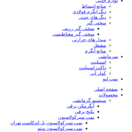
لوازم جانبی
منابع انبساط
دیگ ابگرم فولادی
دیگ های چدنی
سختی گیر
سختی گیر رزینی
سختی گیر مغناطیسی
مبدل های حرارتی
مشعل
منابع آبگرم
سرمایشی
اسپیلیت
داکت اسپیلیت
کولر آبی
پمپ لیو
صفحه اصلی
محصولات
سیستم گرمایشی
آبگرمکن برقی
پکیج برقی
پمپ سیرکولاسیون
پمپ سیرکولاسیون بل اندکاست تهران
پمپ سیرکولاسیون ویتو