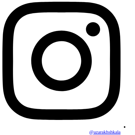
azarakhshkala@