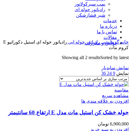
پمپ سیرکولاتور
رادیاتور حوله ای
شیر فشارشکن
خدمات
درباره ما
تماس با ما
مقالات
خانه
گرمایشی
رادیاتور حوله ایی
رادیاتور حوله ای استیل دکوراتیو E
قوانین و مقررات
کروم مات
Showing all 2 results
Sorted by latest
نمایش سایدبار
نمایش
9
24
36
مقایسه
مشاهده سریع
افزودن به علاقه مندی ها
حوله خشک کن استیل مات مدل E ارتفاع 60 سانتیمتر
6,900,000
تومان
افزودن به سبد خرید