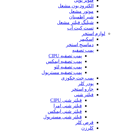
فلوتر توپی
الکترود یون مشعل
موتور مشعل
شیر اطمینان
شیلنگ فیلتر مشعل
تست کیت آب
لوازم استخر
اسکیمر
دماسنج استخر
پمپ تصفیه
پمپ تصفیه CIPU
پمپ تصفیه ایمکس
پمپ تصفیه لئو
پمپ تصفیه مسترپول
پمپ جت جکوزی
پودر کلر
جارو استخر
فیلتر شنی
فیلتر شنی CIPU
فیلتر شنی امرا
فیلتر شنی ایمکس
فیلتر شنی مسترپول
قرص کلر
کلرزن