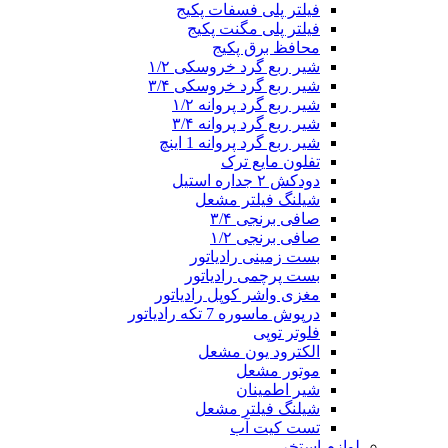
فیلتر پلی فسفات پکیج
فیلتر پلی مگنت پکیج
محافظ برق پکیج
شیر ربع گرد خروسکی ۱/۲
شیر ربع گرد خروسکی ۳/۴
شیر ربع گرد پروانه ۱/۲
شیر ربع گرد پروانه ۳/۴
شیر ربع گرد پروانه 1 اینچ
تفلون مایع ترک
دودکش ۲ جداره استیل
شیلنگ فیلتر مشعل
صافی برنجی ۳/۴
صافی برنجی ۱/۲
بست زمینی رادیاتور
بست پرچمی رادیاتور
مغزی واشر کوپل رادیاتور
درپوش ماسوره 7 تکه رادیاتور
فلوتر توپی
الکترود یون مشعل
موتور مشعل
شیر اطمینان
شیلنگ فیلتر مشعل
تست کیت آب
لوازم استخر