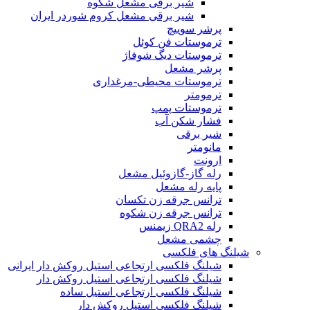
شیر برقی مشعل شکوه
شیر برقی مشعل کروم شوردر ایران
پرشر سوییچ
ترموستات فن کوئل
ترموستات دیگ شوفاژ
پرشر مشعل
ترموستات محیطی-مرغداری
ترمومتر
ترموستات پمپ
فشار شکن آب
شیر برقی
مانومتر
ارونت
رله گاز-گازوئیل مشعل
پایه رله مشعل
ترانس جرقه زن تکسان
ترانس جرقه زن شکوه
رله QRA2 زیمنس
چشمی مشعل
شیلنگ های فلکسی
شیلنگ فلکسی ارتجاعی استیل روکش دار ایرانی
شیلنگ فلکسی ارتجاعی استیل روکش دار
شیلنگ فلکسی ارتجاعی استیل ساده
شیلنگ فلکسی استیل روکش دار