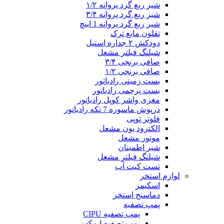
شیر ربع گرد پروانه ۱/۲
شیر ربع گرد پروانه ۳/۴
شیر ربع گرد پروانه 1 اینچ
تفلون مایع ترک
دودکش ۲ جداره استیل
شیلنگ فیلتر مشعل
صافی برنجی ۳/۴
صافی برنجی ۱/۲
بست زمینی رادیاتور
بست پرچمی رادیاتور
مغزی واشر کوپل رادیاتور
درپوش ماسوره 7 تکه رادیاتور
فلوتر توپی
الکترود یون مشعل
موتور مشعل
شیر اطمینان
شیلنگ فیلتر مشعل
تست کیت آب
لوازم استخر
اسکیمر
دماسنج استخر
پمپ تصفیه
پمپ تصفیه CIPU
پمپ تصفیه ایمکس