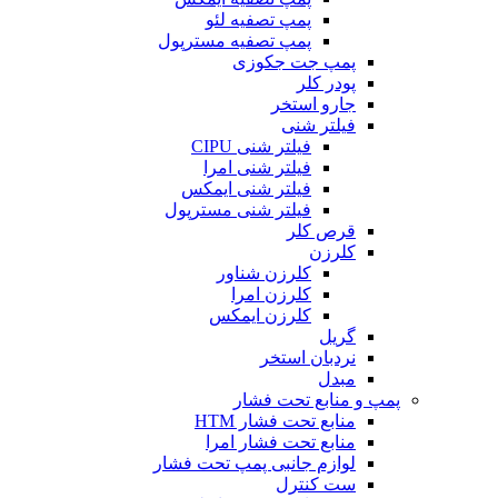
پمپ تصفیه لئو
پمپ تصفیه مسترپول
پمپ جت جکوزی
پودر کلر
جارو استخر
فیلتر شنی
فیلتر شنی CIPU
فیلتر شنی امرا
فیلتر شنی ایمکس
فیلتر شنی مسترپول
قرص کلر
کلرزن
کلرزن شناور
کلرزن امرا
کلرزن ایمکس
گریل
نردبان استخر
مبدل
پمپ و منابع تحت فشار
منابع تحت فشار HTM‎
منابع تحت فشار امرا
لوازم جانبی پمپ تحت فشار
ست کنترل