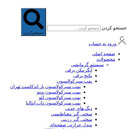
جستجو کردن
جستجو کردن
ورود به حساب
صفحه اصلی
محصولات
سیستم گرمایشی
آبگرمکن برقی
پکیج برقی
پمپ سیرکولاسیون
پمپ سیرکولاسیون بل اندکاست تهران
پمپ سیرکولاسیون ویتو
پمپ سیرکولاسیون لئو
پمپ سیرکولاسیون داب ایتالیا
دیگ های چدنی
سختی گیر مغناطیسی
سختی گیر رزینی
مبدل حرارتی صفحه‌ای