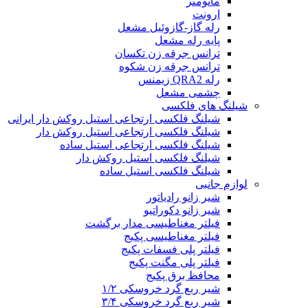
مانومتر
ارونت
رله گاز-گازوئیل مشعل
پایه رله مشعل
ترانس جرقه زن تکسان
ترانس جرقه زن شکوه
رله QRA2 زیمنس
چشمی مشعل
شیلنگ های فلکسی
شیلنگ فلکسی ارتجاعی استیل روکش دار ایرانی
شیلنگ فلکسی ارتجاعی استیل روکش دار
شیلنگ فلکسی ارتجاعی استیل ساده
شیلنگ فلکسی استیل روکش دار
شیلنگ فلکسی استیل ساده
لوازم جانبی
شیر زانو رادیاتور
شیر زانو دکوراتیو
فیلتر مغناطیسی مدار برگشت
فیلتر مغناطیسی پکیج
فیلتر پلی فسفات پکیج
فیلتر پلی مگنت پکیج
محافظ برق پکیج
شیر ربع گرد خروسکی ۱/۲
شیر ربع گرد خروسکی ۳/۴