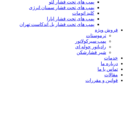
پمپ های تحت فشار لئو
پمپ های تحت فشار سمنان انرژی
کلید اتومات
پمپ های تحت فشار ابارا
پمپ های تحت فشار بل اندکاست تهران
فروش ویژه
ترموستات
پمپ سیرکولاتور
رادیاتور حوله ای
شیر فشارشکن
خدمات
درباره ما
تماس با ما
مقالات
قوانین و مقررات