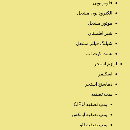
فلوتر توپی
الکترود یون مشعل
موتور مشعل
شیر اطمینان
شیلنگ فیلتر مشعل
تست کیت آب
لوازم استخر
اسکیمر
دماسنج استخر
پمپ تصفیه
پمپ تصفیه CIPU
پمپ تصفیه ایمکس
پمپ تصفیه لئو