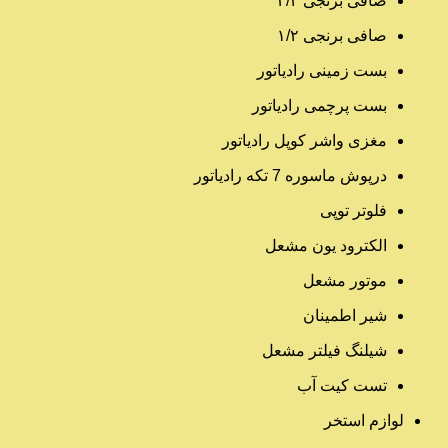
صافی برنجی ۳/۴
صافی برنجی ۱/۲
بست زمینی رادیاتور
بست پرچمی رادیاتور
مغزی واشر کوپل رادیاتور
درپوش ماسوره 7 تکه رادیاتور
فلوتر توپی
الکترود یون مشعل
موتور مشعل
شیر اطمینان
شیلنگ فیلتر مشعل
تست کیت آب
لوازم استخر