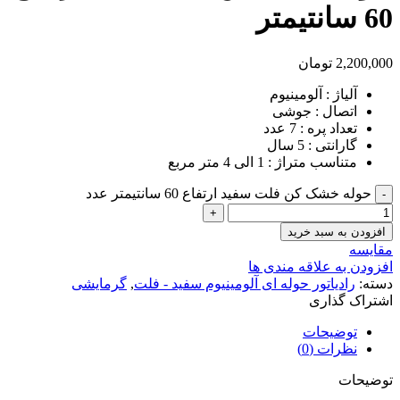
60 سانتیمتر
2,200,000
تومان
آلیاژ : آلومینیوم
اتصال : جوشی
تعداد پره : 7 عدد
گارانتی : 5 سال
متناسب متراژ : 1 الی 4 متر مربع
حوله خشک کن فلت سفید ارتفاع 60 سانتیمتر عدد
افزودن به سبد خرید
مقایسه
افزودن به علاقه مندی ها
دسته:
رادیاتور حوله ای آلومینیوم سفید - فلت
,
گرمایشی
اشتراک گذاری
توضیحات
نظرات (0)
توضیحات