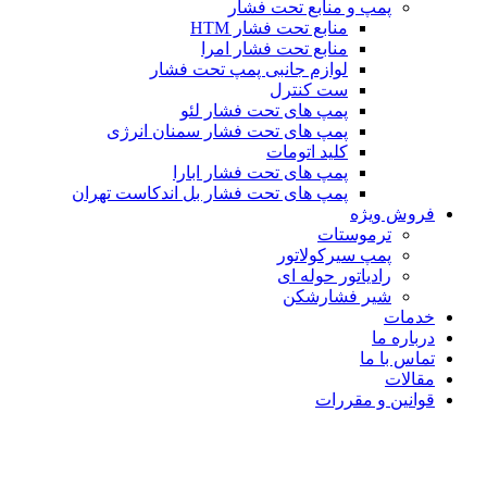
پمپ و منابع تحت فشار
منابع تحت فشار HTM‎
منابع تحت فشار امرا
لوازم جانبی پمپ تحت فشار
ست کنترل
پمپ های تحت فشار لئو
پمپ های تحت فشار سمنان انرژی
کلید اتومات
پمپ های تحت فشار ابارا
پمپ های تحت فشار بل اندکاست تهران
فروش ویژه
ترموستات
پمپ سیرکولاتور
رادیاتور حوله ای
شیر فشارشکن
خدمات
درباره ما
تماس با ما
مقالات
قوانین و مقررات