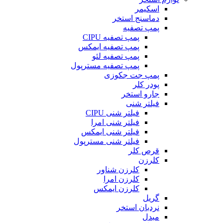
اسکیمر
دماسنج استخر
پمپ تصفیه
پمپ تصفیه CIPU
پمپ تصفیه ایمکس
پمپ تصفیه لئو
پمپ تصفیه مسترپول
پمپ جت جکوزی
پودر کلر
جارو استخر
فیلتر شنی
فیلتر شنی CIPU
فیلتر شنی امرا
فیلتر شنی ایمکس
فیلتر شنی مسترپول
قرص کلر
کلرزن
کلرزن شناور
کلرزن امرا
کلرزن ایمکس
گریل
نردبان استخر
مبدل