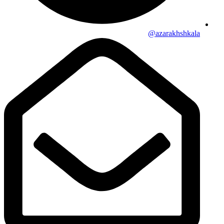
azarakhshkala@