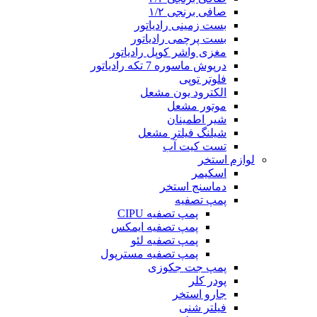
صافی برنجی ۱/۲
بست زمینی رادیاتور
بست پرچمی رادیاتور
مغزی واشر کوپل رادیاتور
درپوش ماسوره 7 تکه رادیاتور
فلوتر توپی
الکترود یون مشعل
موتور مشعل
شیر اطمینان
شیلنگ فیلتر مشعل
تست کیت آب
لوازم استخر
اسکیمر
دماسنج استخر
پمپ تصفیه
پمپ تصفیه CIPU
پمپ تصفیه ایمکس
پمپ تصفیه لئو
پمپ تصفیه مسترپول
پمپ جت جکوزی
پودر کلر
جارو استخر
فیلتر شنی