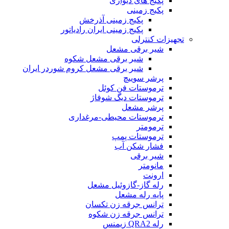
پکیج های دیواری
پکیج زمینی
پکیج زمینی آذرخش
پکیج زمینی ایران رادیاتور
تجهیزات کنترلی
شیر برقی مشعل
شیر برقی مشعل شکوه
شیر برقی مشعل کروم شوردر ایران
پرشر سوییچ
ترموستات فن کوئل
ترموستات دیگ شوفاژ
پرشر مشعل
ترموستات محیطی-مرغداری
ترمومتر
ترموستات پمپ
فشار شکن آب
شیر برقی
مانومتر
ارونت
رله گاز-گازوئیل مشعل
پایه رله مشعل
ترانس جرقه زن تکسان
ترانس جرقه زن شکوه
رله QRA2 زیمنس