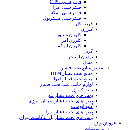
فیلتر شنی CIPU
فیلتر شنی امرا
فیلتر شنی ایمکس
فیلتر شنی مسترپول
قرص کلر
کلرزن
کلرزن شناور
کلرزن امرا
کلرزن ایمکس
گریل
نردبان استخر
مبدل
پمپ و منابع تحت فشار
منابع تحت فشار HTM‎
منابع تحت فشار امرا
لوازم جانبی پمپ تحت فشار
ست کنترل
پمپ های تحت فشار لئو
پمپ های تحت فشار سمنان انرژی
کلید اتومات
پمپ های تحت فشار ابارا
پمپ های تحت فشار بل اندکاست تهران
فروش ویژه
ترموستات