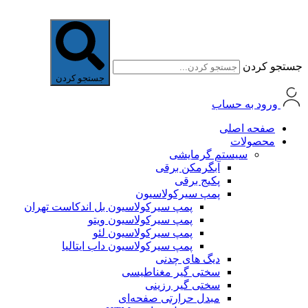
جستجو کردن
جستجو کردن
ورود به حساب
صفحه اصلی
محصولات
سیستم گرمایشی
آبگرمکن برقی
پکیج برقی
پمپ سیرکولاسیون
پمپ سیرکولاسیون بل اندکاست تهران
پمپ سیرکولاسیون ویتو
پمپ سیرکولاسیون لئو
پمپ سیرکولاسیون داب ایتالیا
دیگ های چدنی
سختی گیر مغناطیسی
سختی گیر رزینی
مبدل حرارتی صفحه‌ای