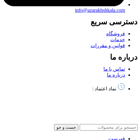
info@azarakhshkala.com
دسترسی سریع
فروشگاه
خدمات
قوانین و مقررات
درباره ما
تماس با ما
درباره ما
نماد اعتماد :
تمام حقوق این سایت متعلق به آذرخش کالا میباشد | طراحی سایت
و
سئو توسط آرشیتاوب
جست و جو
فهرست