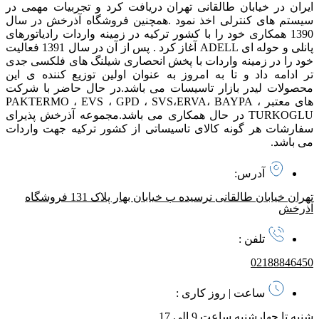
ایران در خیابان طالقانی تهران دریافت کرد و تجربیات مهمی در
سیستم های کنترلی اخذ نمود . همچنین فروشگاه آذرخش در سال
1390 همکاری خود را با کشور ترکیه در زمینه واردات رادیاتورهای
پانلی و حوله ای ADELL آغاز کرد . پس از آن در سال 1391 فعالیت
خود را در زمینه واردات با پخش انحصاری شیلنگ های فلکسی جدی
تر ادامه داد و تا به امروز به عنوان اولین توزیع کننده ی این
محصولات لیدر بازار تاسیسات می باشد. در حال حاضر با شرکت
های معتبر PAKTERMO ، EVS ، GPD ، SVS،ERVA، BAYPA ،
TURKOGLU در حال همکاری می باشد. مجموعه آذرخش پذیرای
سفارشات هر گونه کالای تاسیساتی از کشور ترکیه جهت واردات
می باشد.
آدرس:
تهران خیابان طالقانی نرسیده ب خیابان بهار پلاک 131 فروشگاه
آذرخش
تلفن :
02188846450
ساعت | روز کاری :
شنبه تا چهارشنبه ساعت 9 الی 17