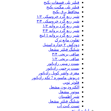
فیلتر پلی فسفات پکیج
فیلتر پلی مگنت پکیج
محافظ برق پکیج
شیر ربع گرد خروسکی ۱/۲
شیر ربع گرد خروسکی ۳/۴
شیر ربع گرد پروانه ۱/۲
شیر ربع گرد پروانه ۳/۴
شیر ربع گرد پروانه 1 اینچ
تفلون مایع ترک
دودکش ۲ جداره استیل
شیلنگ فیلتر مشعل
صافی برنجی ۳/۴
صافی برنجی ۱/۲
بست زمینی رادیاتور
بست پرچمی رادیاتور
مغزی واشر کوپل رادیاتور
درپوش ماسوره 7 تکه رادیاتور
فلوتر توپی
الکترود یون مشعل
موتور مشعل
شیر اطمینان
شیلنگ فیلتر مشعل
تست کیت آب
لوازم استخر