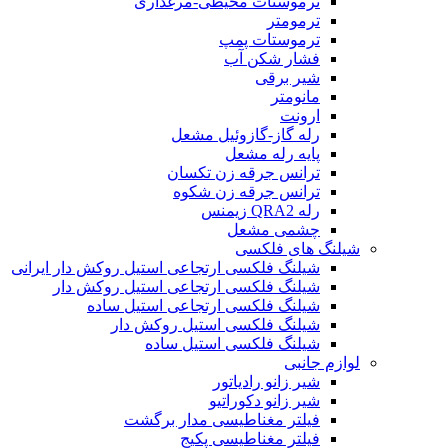
ترموستات محیطی-مرغداری
ترمومتر
ترموستات پمپ
فشار شکن آب
شیر برقی
مانومتر
ارونت
رله گاز-گازوئیل مشعل
پایه رله مشعل
ترانس جرقه زن تکسان
ترانس جرقه زن شکوه
رله QRA2 زیمنس
چشمی مشعل
شیلنگ های فلکسی
شیلنگ فلکسی ارتجاعی استیل روکش دار ایرانی
شیلنگ فلکسی ارتجاعی استیل روکش دار
شیلنگ فلکسی ارتجاعی استیل ساده
شیلنگ فلکسی استیل روکش دار
شیلنگ فلکسی استیل ساده
لوازم جانبی
شیر زانو رادیاتور
شیر زانو دکوراتیو
فیلتر مغناطیسی مدار برگشت
فیلتر مغناطیسی پکیج