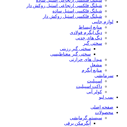
شیلنگ فلکسی ارتجاعی استیل ساده
شیلنگ فلکسی ارتجاعی استیل روکش دار
شیلنگ فلکسی استیل ساده
شیلنگ فلکسی استیل روکش دار
لوازم جانبی
منابع انبساط
دیگ ابگرم فولادی
دیگ های چدنی
سختی گیر
سختی گیر رزینی
سختی گیر مغناطیسی
مبدل های حرارتی
مشعل
منابع آبگرم
سرمایشی
اسپیلیت
داکت اسپیلیت
کولر آبی
پمپ لیو
صفحه اصلی
محصولات
سیستم گرمایشی
آبگرمکن برقی