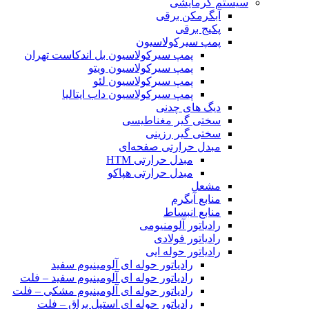
سیستم گرمایشی
آبگرمکن برقی
پکیج برقی
پمپ سیرکولاسیون
پمپ سیرکولاسیون بل اندکاست تهران
پمپ سیرکولاسیون ویتو
پمپ سیرکولاسیون لئو
پمپ سیرکولاسیون داب ایتالیا
دیگ های چدنی
سختی گیر مغناطیسی
سختی گیر رزینی
مبدل حرارتی صفحه‌ای
مبدل حرارتی HTM‎
مبدل حرارتی هپاکو
مشعل
منابع آبگرم
منابع انبساط
رادیاتور آلومنیومی
رادیاتور فولادی
رادیاتور حوله ایی
رادیاتور حوله ای آلومینیوم سفید
رادیاتور حوله ای آلومینیوم سفید – فلت
رادیاتور حوله ای آلومینیوم مشکی – فلت
رادیاتور حوله ای استیل براق – فلت