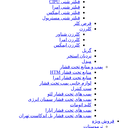
فیلتر شنی CIPU
فیلتر شنی امرا
فیلتر شنی ایمکس
فیلتر شنی مسترپول
قرص کلر
کلرزن
کلرزن شناور
کلرزن امرا
کلرزن ایمکس
گریل
نردبان استخر
مبدل
پمپ و منابع تحت فشار
منابع تحت فشار HTM‎
منابع تحت فشار امرا
لوازم جانبی پمپ تحت فشار
ست کنترل
پمپ های تحت فشار لئو
پمپ های تحت فشار سمنان انرژی
کلید اتومات
پمپ های تحت فشار ابارا
پمپ های تحت فشار بل اندکاست تهران
فروش ویژه
ترموستات