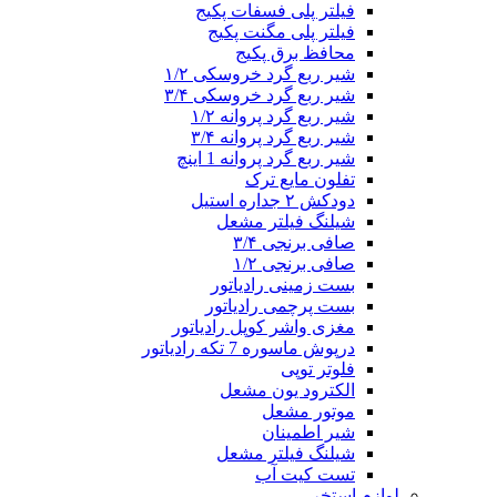
فیلتر پلی فسفات پکیج
فیلتر پلی مگنت پکیج
محافظ برق پکیج
شیر ربع گرد خروسکی ۱/۲
شیر ربع گرد خروسکی ۳/۴
شیر ربع گرد پروانه ۱/۲
شیر ربع گرد پروانه ۳/۴
شیر ربع گرد پروانه 1 اینچ
تفلون مایع ترک
دودکش ۲ جداره استیل
شیلنگ فیلتر مشعل
صافی برنجی ۳/۴
صافی برنجی ۱/۲
بست زمینی رادیاتور
بست پرچمی رادیاتور
مغزی واشر کوپل رادیاتور
درپوش ماسوره 7 تکه رادیاتور
فلوتر توپی
الکترود یون مشعل
موتور مشعل
شیر اطمینان
شیلنگ فیلتر مشعل
تست کیت آب
لوازم استخر