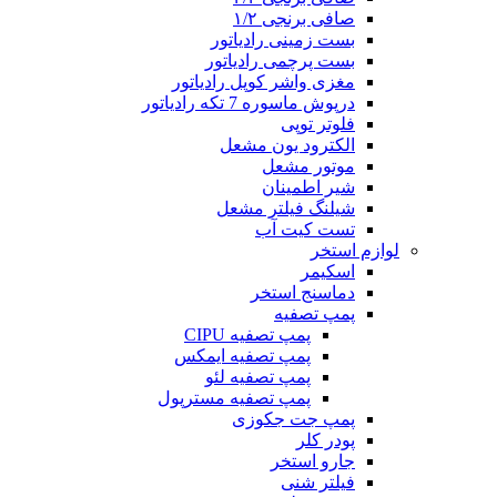
صافی برنجی ۱/۲
بست زمینی رادیاتور
بست پرچمی رادیاتور
مغزی واشر کوپل رادیاتور
درپوش ماسوره 7 تکه رادیاتور
فلوتر توپی
الکترود یون مشعل
موتور مشعل
شیر اطمینان
شیلنگ فیلتر مشعل
تست کیت آب
لوازم استخر
اسکیمر
دماسنج استخر
پمپ تصفیه
پمپ تصفیه CIPU
پمپ تصفیه ایمکس
پمپ تصفیه لئو
پمپ تصفیه مسترپول
پمپ جت جکوزی
پودر کلر
جارو استخر
فیلتر شنی