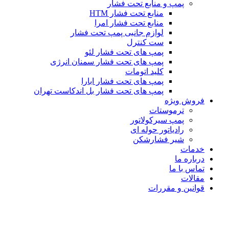
پمپ و منابع تحت فشار
منابع تحت فشار HTM‎
منابع تحت فشار امرا
لوازم جانبی پمپ تحت فشار
ست کنترل
پمپ های تحت فشار لئو
پمپ های تحت فشار سمنان انرژی
کلید اتومات
پمپ های تحت فشار ابارا
پمپ های تحت فشار بل اندکاست تهران
فروش ویژه
ترموستات
پمپ سیرکولاتور
رادیاتور حوله ای
شیر فشارشکن
خدمات
درباره ما
تماس با ما
مقالات
قوانین و مقررات