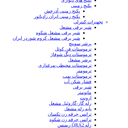
پکیج های دیواری
پکیج زمینی
پکیج زمینی آذرخش
پکیج زمینی ایران رادیاتور
تجهیزات کنترلی
شیر برقی مشعل
شیر برقی مشعل شکوه
شیر برقی مشعل کروم شوردر ایران
پرشر سوییچ
ترموستات فن کوئل
ترموستات دیگ شوفاژ
پرشر مشعل
ترموستات محیطی-مرغداری
ترمومتر
ترموستات پمپ
فشار شکن آب
شیر برقی
مانومتر
ارونت
رله گاز-گازوئیل مشعل
پایه رله مشعل
ترانس جرقه زن تکسان
ترانس جرقه زن شکوه
رله QRA2 زیمنس