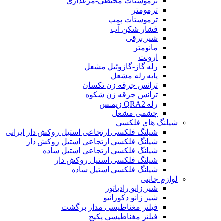
ترموستات محیطی-مرغداری
ترمومتر
ترموستات پمپ
فشار شکن آب
شیر برقی
مانومتر
ارونت
رله گاز-گازوئیل مشعل
پایه رله مشعل
ترانس جرقه زن تکسان
ترانس جرقه زن شکوه
رله QRA2 زیمنس
چشمی مشعل
شیلنگ های فلکسی
شیلنگ فلکسی ارتجاعی استیل روکش دار ایرانی
شیلنگ فلکسی ارتجاعی استیل روکش دار
شیلنگ فلکسی ارتجاعی استیل ساده
شیلنگ فلکسی استیل روکش دار
شیلنگ فلکسی استیل ساده
لوازم جانبی
شیر زانو رادیاتور
شیر زانو دکوراتیو
فیلتر مغناطیسی مدار برگشت
فیلتر مغناطیسی پکیج