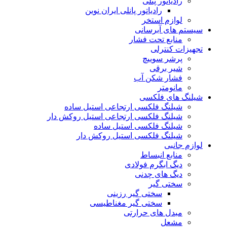
رادیاتور پنلی
رادیاتور پانلی ایران نوین
لوازم استخر
سیستم های آبرسانی
منابع تحت فشار
تجهیزات کنترلی
پرشر سوییچ
شیر برقی
فشار شکن آب
مانومتر
شیلنگ های فلکسی
شیلنگ فلکسی ارتجاعی استیل ساده
شیلنگ فلکسی ارتجاعی استیل روکش دار
شیلنگ فلکسی استیل ساده
شیلنگ فلکسی استیل روکش دار
لوازم جانبی
منابع انبساط
دیگ ابگرم فولادی
دیگ های چدنی
سختی گیر
سختی گیر رزینی
سختی گیر مغناطیسی
مبدل های حرارتی
مشعل