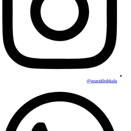
azarakhshkala@