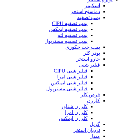
اسکیمر
دماسنج استخر
پمپ تصفیه
پمپ تصفیه CIPU
پمپ تصفیه ایمکس
پمپ تصفیه لئو
پمپ تصفیه مسترپول
پمپ جت جکوزی
پودر کلر
جارو استخر
فیلتر شنی
فیلتر شنی CIPU
فیلتر شنی امرا
فیلتر شنی ایمکس
فیلتر شنی مسترپول
قرص کلر
کلرزن
کلرزن شناور
کلرزن امرا
کلرزن ایمکس
گریل
نردبان استخر
مبدل