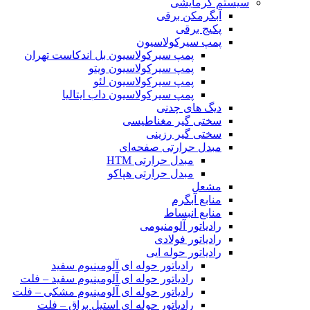
سیستم گرمایشی
آبگرمکن برقی
پکیج برقی
پمپ سیرکولاسیون
پمپ سیرکولاسیون بل اندکاست تهران
پمپ سیرکولاسیون ویتو
پمپ سیرکولاسیون لئو
پمپ سیرکولاسیون داب ایتالیا
دیگ های چدنی
سختی گیر مغناطیسی
سختی گیر رزینی
مبدل حرارتی صفحه‌ای
مبدل حرارتی HTM‎
مبدل حرارتی هپاکو
مشعل
منابع آبگرم
منابع انبساط
رادیاتور آلومنیومی
رادیاتور فولادی
رادیاتور حوله ایی
رادیاتور حوله ای آلومینیوم سفید
رادیاتور حوله ای آلومینیوم سفید – فلت
رادیاتور حوله ای آلومینیوم مشکی – فلت
رادیاتور حوله ای استیل براق – فلت