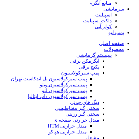
منابع آبگرم
سرمایشی
اسپیلیت
داکت اسپیلیت
کولر آبی
پمپ لیو
صفحه اصلی
محصولات
سیستم گرمایشی
آبگرمکن برقی
پکیج برقی
پمپ سیرکولاسیون
پمپ سیرکولاسیون بل اندکاست تهران
پمپ سیرکولاسیون ویتو
پمپ سیرکولاسیون لئو
پمپ سیرکولاسیون داب ایتالیا
دیگ های چدنی
سختی گیر مغناطیسی
سختی گیر رزینی
مبدل حرارتی صفحه‌ای
مبدل حرارتی HTM‎
مبدل حرارتی هپاکو
مشعل