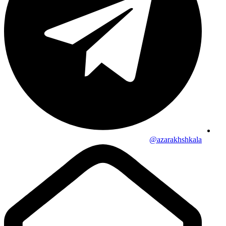
azarakhshkala@