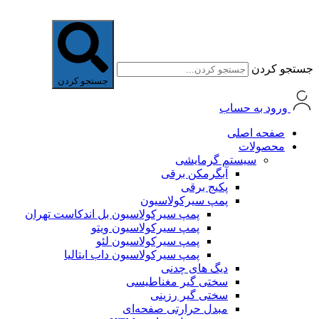
جستجو کردن
جستجو کردن
ورود به حساب
صفحه اصلی
محصولات
سیستم گرمایشی
آبگرمکن برقی
پکیج برقی
پمپ سیرکولاسیون
پمپ سیرکولاسیون بل اندکاست تهران
پمپ سیرکولاسیون ویتو
پمپ سیرکولاسیون لئو
پمپ سیرکولاسیون داب ایتالیا
دیگ های چدنی
سختی گیر مغناطیسی
سختی گیر رزینی
مبدل حرارتی صفحه‌ای