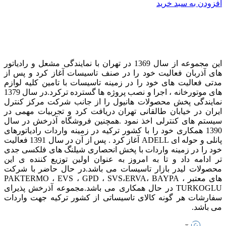
افزودن به سبد خرید
این مجموعه از سال 1369 در تهران با نمایندگی مشعل و رادیاتور
های آذربان فعالیت خود را در صنف تاسیسات آغاز کرد و پس از
مدتی فعالیت های خود را در زمینه تاسیسات با تامین کلیه لوازم
های موتورخانه ، اجرا و نصب پروژه ها گسترده ترکرد. در سال 1379
نمایندگی پخش محصولات هانیول را از جانب شرکت مرکز کنترل
ایران در خیابان طالقانی تهران دریافت کرد و تجربیات مهمی در
سیستم های کنترلی اخذ نمود . همچنین فروشگاه آذرخش در سال
1390 همکاری خود را با کشور ترکیه در زمینه واردات رادیاتورهای
پانلی و حوله ای ADELL آغاز کرد . پس از آن در سال 1391 فعالیت
خود را در زمینه واردات با پخش انحصاری شیلنگ های فلکسی جدی
تر ادامه داد و تا به امروز به عنوان اولین توزیع کننده ی این
محصولات لیدر بازار تاسیسات می باشد. در حال حاضر با شرکت
های معتبر PAKTERMO ، EVS ، GPD ، SVS،ERVA، BAYPA ،
TURKOGLU در حال همکاری می باشد. مجموعه آذرخش پذیرای
سفارشات هر گونه کالای تاسیساتی از کشور ترکیه جهت واردات
می باشد.