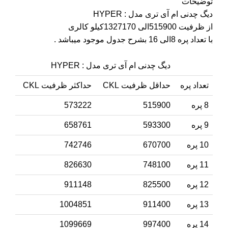
توضیحات
دیگ چدنی ام آی تری مدل : HYPER
از ظرفیت 515900الی 1327170کیلو کالری
با تعداد پره 8الی 16 بشرح جدول موجود میباشد .
دیگ چدنی ام آی تری مدل : HYPER
تعداد پره
حداقل ظرفیت CKL
حداکثر ظرفیت CKL
8 پره
515900
573222
9 پره
593300
658761
10 پره
670700
742746
11 پره
748100
826630
12 پره
825500
911148
13 پره
911400
1004851
14 پره
997400
1099669