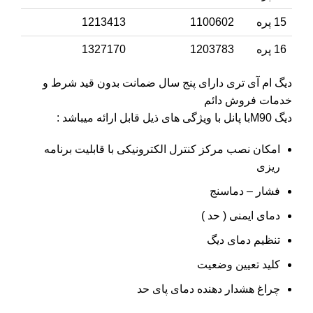
15 پره
1100602
1213413
16 پره
1203783
1327170
دیگ ام آی تری دارای پنج سال ضمانت بدون قید شرط و
خدمات فروش دائم
دیگ M90با پانل با ویژگی های ذیل قابل ارائه میباشد :
امکان نصب مرکز کنترل الکترونیکی با قابلیت برنامه
ریزی
فشار – دماسنج
دمای ایمنی ( حد )
تنظیم دمای دیگ
کلید تعیین وضعیت
چراغ هشدار دهنده دمای پای حد