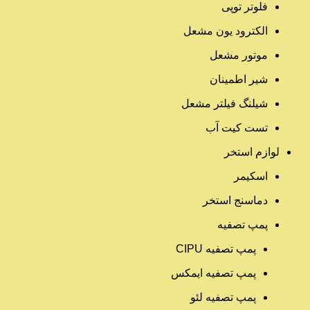
فلوتر توپی
الکترود یون مشعل
موتور مشعل
شیر اطمینان
شیلنگ فیلتر مشعل
تست کیت آب
لوازم استخر
اسکیمر
دماسنج استخر
پمپ تصفیه
پمپ تصفیه CIPU
پمپ تصفیه ایمکس
پمپ تصفیه لئو