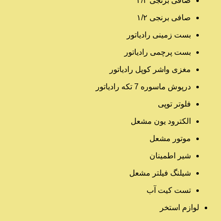
صافی برنجی ۳/۴
صافی برنجی ۱/۲
بست زمینی رادیاتور
بست پرچمی رادیاتور
مغزی واشر کوپل رادیاتور
درپوش ماسوره 7 تکه رادیاتور
فلوتر توپی
الکترود یون مشعل
موتور مشعل
شیر اطمینان
شیلنگ فیلتر مشعل
تست کیت آب
لوازم استخر