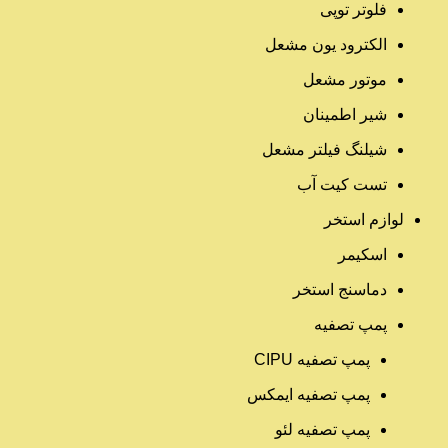
فلوتر توپی
الکترود یون مشعل
موتور مشعل
شیر اطمینان
شیلنگ فیلتر مشعل
تست کیت آب
لوازم استخر
اسکیمر
دماسنج استخر
پمپ تصفیه
پمپ تصفیه CIPU
پمپ تصفیه ایمکس
پمپ تصفیه لئو