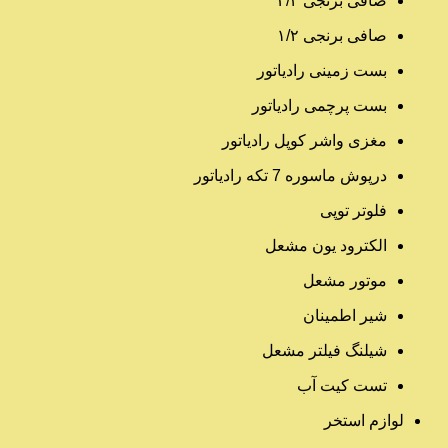
صافی برنجی ۳/۴
صافی برنجی ۱/۲
بست زمینی رادیاتور
بست پرچمی رادیاتور
مغزی واشر کوپل رادیاتور
درپوش ماسوره 7 تکه رادیاتور
فلوتر توپی
الکترود یون مشعل
موتور مشعل
شیر اطمینان
شیلنگ فیلتر مشعل
تست کیت آب
لوازم استخر