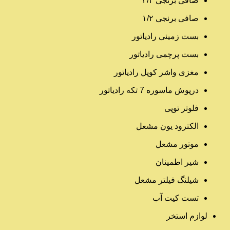
صافی برنجی ۳/۴
صافی برنجی ۱/۲
بست زمینی رادیاتور
بست پرچمی رادیاتور
مغزی واشر کوپل رادیاتور
درپوش ماسوره 7 تکه رادیاتور
فلوتر توپی
الکترود یون مشعل
موتور مشعل
شیر اطمینان
شیلنگ فیلتر مشعل
تست کیت آب
لوازم استخر