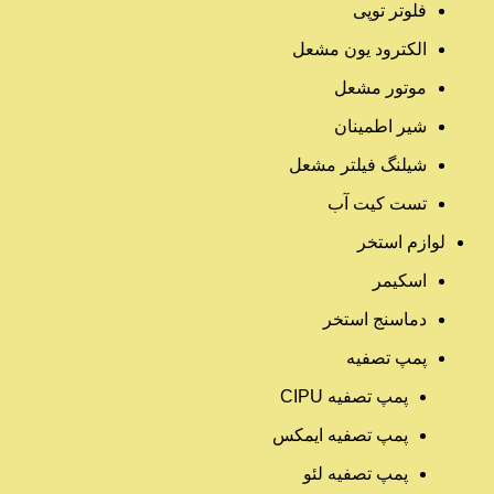
فلوتر توپی
الکترود یون مشعل
موتور مشعل
شیر اطمینان
شیلنگ فیلتر مشعل
تست کیت آب
لوازم استخر
اسکیمر
دماسنج استخر
پمپ تصفیه
پمپ تصفیه CIPU
پمپ تصفیه ایمکس
پمپ تصفیه لئو