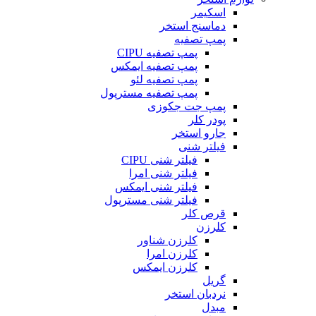
اسکیمر
دماسنج استخر
پمپ تصفیه
پمپ تصفیه CIPU
پمپ تصفیه ایمکس
پمپ تصفیه لئو
پمپ تصفیه مسترپول
پمپ جت جکوزی
پودر کلر
جارو استخر
فیلتر شنی
فیلتر شنی CIPU
فیلتر شنی امرا
فیلتر شنی ایمکس
فیلتر شنی مسترپول
قرص کلر
کلرزن
کلرزن شناور
کلرزن امرا
کلرزن ایمکس
گریل
نردبان استخر
مبدل