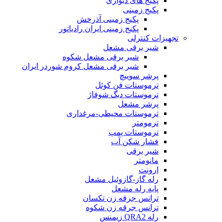
پکیج های دیواری
پکیج زمینی
پکیج زمینی آذرخش
پکیج زمینی ایران رادیاتور
تجهیزات کنترلی
شیر برقی مشعل
شیر برقی مشعل شکوه
شیر برقی مشعل کروم شوردر ایران
پرشر سوییچ
ترموستات فن کوئل
ترموستات دیگ شوفاژ
پرشر مشعل
ترموستات محیطی-مرغداری
ترمومتر
ترموستات پمپ
فشار شکن آب
شیر برقی
مانومتر
ارونت
رله گاز-گازوئیل مشعل
پایه رله مشعل
ترانس جرقه زن تکسان
ترانس جرقه زن شکوه
رله QRA2 زیمنس