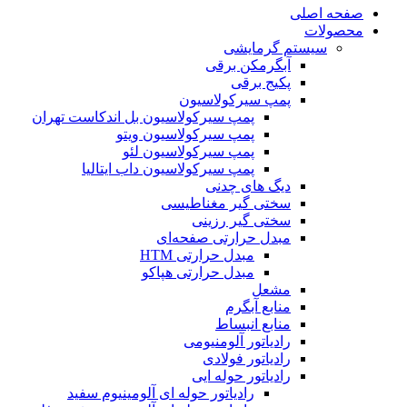
صفحه اصلی
محصولات
سیستم گرمایشی
آبگرمکن برقی
پکیج برقی
پمپ سیرکولاسیون
پمپ سیرکولاسیون بل اندکاست تهران
پمپ سیرکولاسیون ویتو
پمپ سیرکولاسیون لئو
پمپ سیرکولاسیون داب ایتالیا
دیگ های چدنی
سختی گیر مغناطیسی
سختی گیر رزینی
مبدل حرارتی صفحه‌ای
مبدل حرارتی HTM‎
مبدل حرارتی هپاکو
مشعل
منابع آبگرم
منابع انبساط
رادیاتور آلومنیومی
رادیاتور فولادی
رادیاتور حوله ایی
رادیاتور حوله ای آلومینیوم سفید