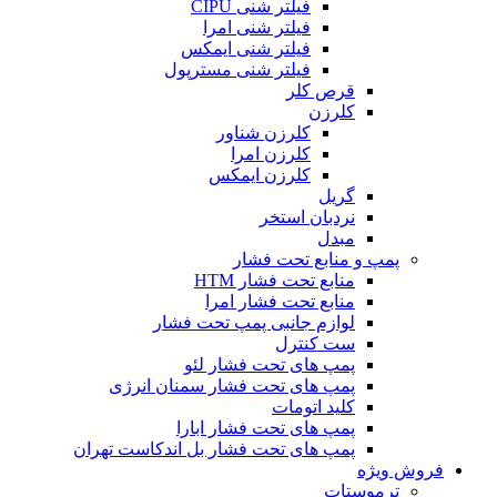
فیلتر شنی CIPU
فیلتر شنی امرا
فیلتر شنی ایمکس
فیلتر شنی مسترپول
قرص کلر
کلرزن
کلرزن شناور
کلرزن امرا
کلرزن ایمکس
گریل
نردبان استخر
مبدل
پمپ و منابع تحت فشار
منابع تحت فشار HTM‎
منابع تحت فشار امرا
لوازم جانبی پمپ تحت فشار
ست کنترل
پمپ های تحت فشار لئو
پمپ های تحت فشار سمنان انرژی
کلید اتومات
پمپ های تحت فشار ابارا
پمپ های تحت فشار بل اندکاست تهران
فروش ویژه
ترموستات