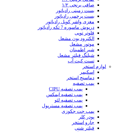
صافی برنجی ۱/۲
بست زمینی رادیاتور
بست پرچمی رادیاتور
مغزی واشر کوپل رادیاتور
درپوش ماسوره 7 تکه رادیاتور
فلوتر توپی
الکترود یون مشعل
موتور مشعل
شیر اطمینان
شیلنگ فیلتر مشعل
تست کیت آب
لوازم استخر
اسکیمر
دماسنج استخر
پمپ تصفیه
پمپ تصفیه CIPU
پمپ تصفیه ایمکس
پمپ تصفیه لئو
پمپ تصفیه مسترپول
پمپ جت جکوزی
پودر کلر
جارو استخر
فیلتر شنی