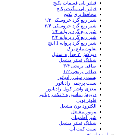
فیلتر پلی فسفات پکیج
فیلتر پلی مگنت پکیج
محافظ برق پکیج
شیر ربع گرد خروسکی ۱/۲
شیر ربع گرد خروسکی ۳/۴
شیر ربع گرد پروانه ۱/۲
شیر ربع گرد پروانه ۳/۴
شیر ربع گرد پروانه 1 اینچ
تفلون مایع ترک
دودکش ۲ جداره استیل
شیلنگ فیلتر مشعل
صافی برنجی ۳/۴
صافی برنجی ۱/۲
بست زمینی رادیاتور
بست پرچمی رادیاتور
مغزی واشر کوپل رادیاتور
درپوش ماسوره 7 تکه رادیاتور
فلوتر توپی
الکترود یون مشعل
موتور مشعل
شیر اطمینان
شیلنگ فیلتر مشعل
تست کیت آب
لوازم استخر