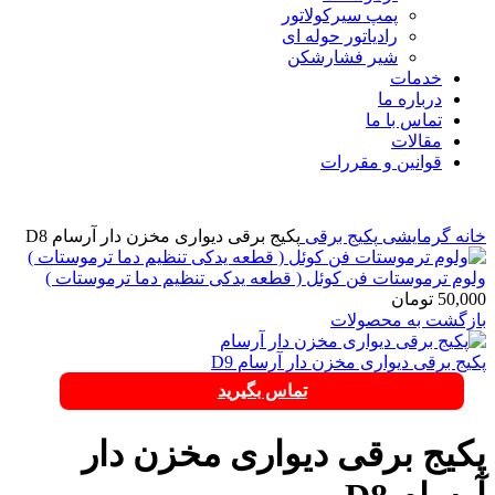
پمپ سیرکولاتور
رادیاتور حوله ای
شیر فشارشکن
خدمات
درباره ما
تماس با ما
مقالات
قوانین و مقررات
برای بزرگنمایی کلیک کنید
خانه
گرمایشی
پکیج برقی
پکیج برقی دیواری مخزن دار آرسام D8
ولوم ترموستات فن کوئل ( قطعه یدکی تنظیم دما ترموستات )
50,000
تومان
بازگشت به محصولات
پکیج برقی دیواری مخزن دار آرسام D9
تماس بگیرید
پکیج برقی دیواری مخزن دار