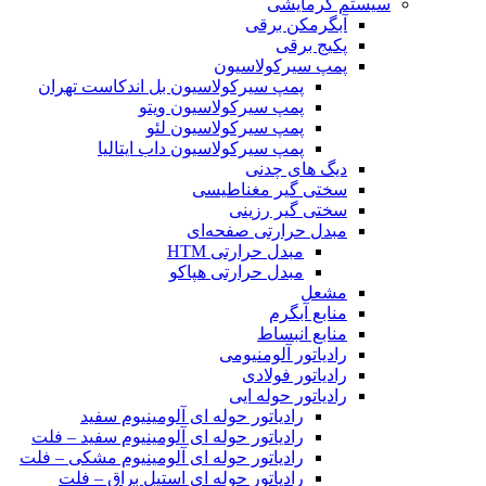
سیستم گرمایشی
آبگرمکن برقی
پکیج برقی
پمپ سیرکولاسیون
پمپ سیرکولاسیون بل اندکاست تهران
پمپ سیرکولاسیون ویتو
پمپ سیرکولاسیون لئو
پمپ سیرکولاسیون داب ایتالیا
دیگ های چدنی
سختی گیر مغناطیسی
سختی گیر رزینی
مبدل حرارتی صفحه‌ای
مبدل حرارتی HTM‎
مبدل حرارتی هپاکو
مشعل
منابع آبگرم
منابع انبساط
رادیاتور آلومنیومی
رادیاتور فولادی
رادیاتور حوله ایی
رادیاتور حوله ای آلومینیوم سفید
رادیاتور حوله ای آلومینیوم سفید – فلت
رادیاتور حوله ای آلومینیوم مشکی – فلت
رادیاتور حوله ای استیل براق – فلت