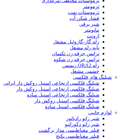
ترموستات محیطی-مرغداری
ترمومتر
ترموستات پمپ
فشار شکن آب
شیر برقی
مانومتر
ارونت
رله گاز-گازوئیل مشعل
پایه رله مشعل
ترانس جرقه زن تکسان
ترانس جرقه زن شکوه
رله QRA2 زیمنس
چشمی مشعل
شیلنگ های فلکسی
شیلنگ فلکسی ارتجاعی استیل روکش دار ایرانی
شیلنگ فلکسی ارتجاعی استیل روکش دار
شیلنگ فلکسی ارتجاعی استیل ساده
شیلنگ فلکسی استیل روکش دار
شیلنگ فلکسی استیل ساده
لوازم جانبی
شیر زانو رادیاتور
شیر زانو دکوراتیو
فیلتر مغناطیسی مدار برگشت
فیلتر مغناطیسی پکیج