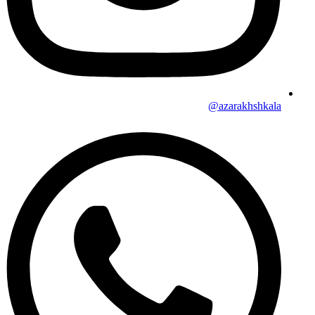
azarakhshkala@