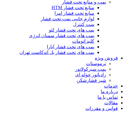
پمپ و منابع تحت فشار
منابع تحت فشار HTM‎
منابع تحت فشار امرا
لوازم جانبی پمپ تحت فشار
ست کنترل
پمپ های تحت فشار لئو
پمپ های تحت فشار سمنان انرژی
کلید اتومات
پمپ های تحت فشار ابارا
پمپ های تحت فشار بل اندکاست تهران
فروش ویژه
ترموستات
پمپ سیرکولاتور
رادیاتور حوله ای
شیر فشارشکن
خدمات
درباره ما
تماس با ما
مقالات
قوانین و مقررات