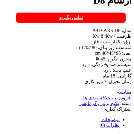
آرسام D8
تماس بگیرید
مدل: PBD-ARS-D8
ظرفیت / Kw 8 :Kw
برق: تکفاز – سه فاز
متناسب زیر بنای: 80 //120 m
ابعاد: 95*45*40 cm
مخزن آبگرم: 45 lit
سیستم ضد یخ زدگی: دارد
عیب یاب: دارد
گارانتی: 18 ماه
زمان تحویل: 7 روز کاری
مقایسه
افزودن به علاقه مندی ها
دسته:
پکیج برقی
,
گرمایشی
اشتراک گذاری
توضیحات
نظرات (0)