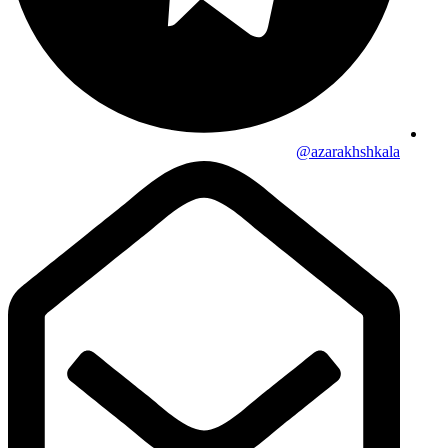
azarakhshkala@