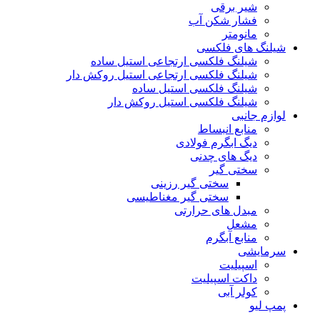
شیر برقی
فشار شکن آب
مانومتر
شیلنگ های فلکسی
شیلنگ فلکسی ارتجاعی استیل ساده
شیلنگ فلکسی ارتجاعی استیل روکش دار
شیلنگ فلکسی استیل ساده
شیلنگ فلکسی استیل روکش دار
لوازم جانبی
منابع انبساط
دیگ ابگرم فولادی
دیگ های چدنی
سختی گیر
سختی گیر رزینی
سختی گیر مغناطیسی
مبدل های حرارتی
مشعل
منابع آبگرم
سرمایشی
اسپیلیت
داکت اسپیلیت
کولر آبی
پمپ لیو