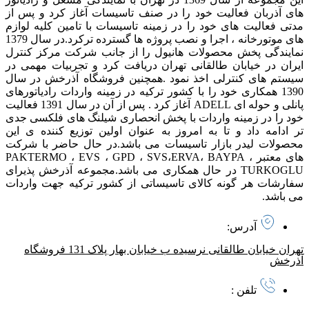
های آذربان فعالیت خود را در صنف تاسیسات آغاز کرد و پس از
مدتی فعالیت های خود را در زمینه تاسیسات با تامین کلیه لوازم
های موتورخانه ، اجرا و نصب پروژه ها گسترده ترکرد. در سال 1379
نمایندگی پخش محصولات هانیول را از جانب شرکت مرکز کنترل
ایران در خیابان طالقانی تهران دریافت کرد و تجربیات مهمی در
سیستم های کنترلی اخذ نمود . همچنین فروشگاه آذرخش در سال
1390 همکاری خود را با کشور ترکیه در زمینه واردات رادیاتورهای
پانلی و حوله ای ADELL آغاز کرد . پس از آن در سال 1391 فعالیت
خود را در زمینه واردات با پخش انحصاری شیلنگ های فلکسی جدی
تر ادامه داد و تا به امروز به عنوان اولین توزیع کننده ی این
محصولات لیدر بازار تاسیسات می باشد. در حال حاضر با شرکت
های معتبر PAKTERMO ، EVS ، GPD ، SVS،ERVA، BAYPA ،
TURKOGLU در حال همکاری می باشد. مجموعه آذرخش پذیرای
سفارشات هر گونه کالای تاسیساتی از کشور ترکیه جهت واردات
می باشد.
آدرس:
تهران خیابان طالقانی نرسیده ب خیابان بهار پلاک 131 فروشگاه
آذرخش
تلفن :