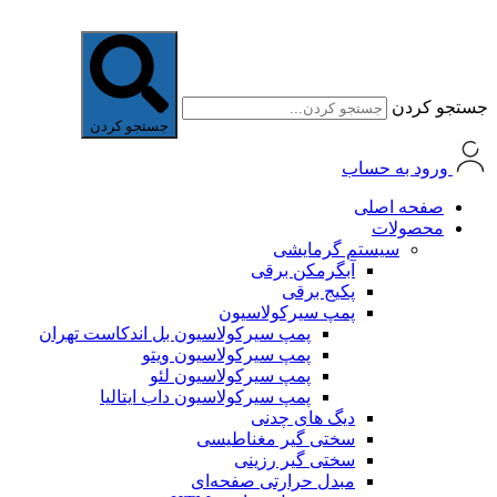
جستجو کردن
جستجو کردن
ورود به حساب
صفحه اصلی
محصولات
سیستم گرمایشی
آبگرمکن برقی
پکیج برقی
پمپ سیرکولاسیون
پمپ سیرکولاسیون بل اندکاست تهران
پمپ سیرکولاسیون ویتو
پمپ سیرکولاسیون لئو
پمپ سیرکولاسیون داب ایتالیا
دیگ های چدنی
سختی گیر مغناطیسی
سختی گیر رزینی
مبدل حرارتی صفحه‌ای