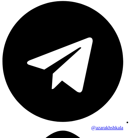
azarakhshkala@