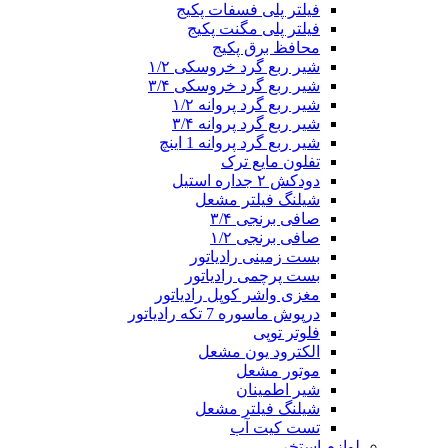
فیلتر پلی فسفات پکیج
فیلتر پلی مگنت پکیج
محافظ برق پکیج
شیر ربع گرد خروسکی ۱/۲
شیر ربع گرد خروسکی ۳/۴
شیر ربع گرد پروانه ۱/۲
شیر ربع گرد پروانه ۳/۴
شیر ربع گرد پروانه 1 اینچ
تفلون مایع ترک
دودکش ۲ جداره استیل
شیلنگ فیلتر مشعل
صافی برنجی ۳/۴
صافی برنجی ۱/۲
بست زمینی رادیاتور
بست پرچمی رادیاتور
مغزی واشر کوپل رادیاتور
درپوش ماسوره 7 تکه رادیاتور
فلوتر توپی
الکترود یون مشعل
موتور مشعل
شیر اطمینان
شیلنگ فیلتر مشعل
تست کیت آب
لوازم استخر