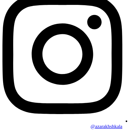
azarakhshkala@