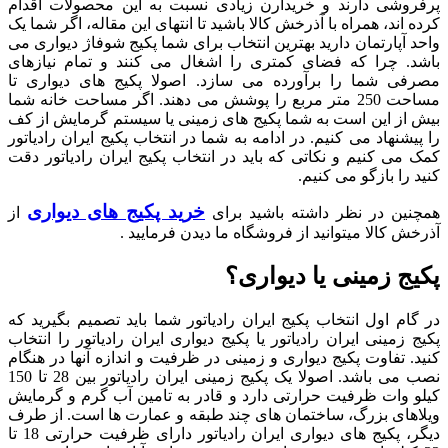
پرفروشی دارند و خریدارن زیادی نسبت به این محصولات اقدام
کرده اند، همراه با آذرخش کالا باشید تا انتهای این مقاله، اگر شما یک
واحد آپارتمان دارید بهترین انتخاب برای شما پکیج شوفاژ دیواری می
باشد. چرا که فضای کمتری را اشغال می کنند و تمام نیازهای
مصرفی شما را برآورده می سازد. اصولا پکیج های دیواری تا
مساحت 250 متر مربع را پوشش می دهند. اگر مساحت خانه شما
بیش از این است به شما پکیج های زمینی یا سیستم گرمایش از کف
را پیشنهاد می کنیم. در ادامه به شما در انتخاب پکیج ایران رادیاتور
کمک می کنیم و نکاتی که باید در انتخاب پکیج ایران رادیاتور دقت
کنید را بازگو می کنیم.
خرید پکیج های دیواری
همچنین در نظر داشته باشید برای
از
آذرخش کالا میتوانید از فروشگاه ما دیدن فرمایید .
پکیج زمینی یا دیواری؟
در گام اول انتخاب پکیج ایران رادیاتور شما باید تصمیم بگیرید که
پکیج زمینی ایران رادیاتور یا پکیج دیواری ایران رادیاتور را انتخاب
کنید. تفاوت پکیج دیواری و زمینی در ظرفیت و اندازه آنها در هنگام
نصب می باشد. اصولا یک پکیج زمینی ایران رادیاتور بین 28 تا 150
کیلو وات ظرفیت حرارتی دارد و قادر به تامین آب گرم و گرمایش
ویلاهای بزرگ، ساختمان های چند طبقه و عمارت ها است. از طرف
دیگر، پکیج های دیواری ایران رادیاتور دارای ظرفیت حرارتی 18 تا