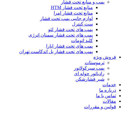
پمپ و منابع تحت فشار
منابع تحت فشار HTM‎
منابع تحت فشار امرا
لوازم جانبی پمپ تحت فشار
ست کنترل
پمپ های تحت فشار لئو
پمپ های تحت فشار سمنان انرژی
کلید اتومات
پمپ های تحت فشار ابارا
پمپ های تحت فشار بل اندکاست تهران
فروش ویژه
ترموستات
پمپ سیرکولاتور
رادیاتور حوله ای
شیر فشارشکن
خدمات
درباره ما
تماس با ما
مقالات
قوانین و مقررات