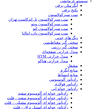
سیستم گرمایشی
آبگرمکن برقی
پکیج برقی
پمپ سیرکولاسیون
پمپ سیرکولاسیون بل اندکاست تهران
پمپ سیرکولاسیون ویتو
پمپ سیرکولاسیون لئو
پمپ سیرکولاسیون داب ایتالیا
دیگ های چدنی
سختی گیر مغناطیسی
سختی گیر رزینی
مبدل حرارتی صفحه‌ای
مبدل حرارتی HTM‎
مبدل حرارتی هپاکو
مشعل
منابع آبگرم
منابع انبساط
رادیاتور آلومنیومی
رادیاتور فولادی
رادیاتور حوله ایی
رادیاتور حوله ای آلومینیوم سفید
رادیاتور حوله ای آلومینیوم سفید – فلت
رادیاتور حوله ای آلومینیوم مشکی – فلت
رادیاتور حوله ای استیل براق – فلت