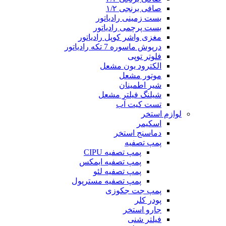
صافی برنجی ۱/۲
بست زمینی رادیاتور
بست پرچمی رادیاتور
مغزی واشر کوپل رادیاتور
درپوش ماسوره 7 تکه رادیاتور
فلوتر توپی
الکترود یون مشعل
موتور مشعل
شیر اطمینان
شیلنگ فیلتر مشعل
تست کیت آب
لوازم استخر
اسکیمر
دماسنج استخر
پمپ تصفیه
پمپ تصفیه CIPU
پمپ تصفیه ایمکس
پمپ تصفیه لئو
پمپ تصفیه مسترپول
پمپ جت جکوزی
پودر کلر
جارو استخر
فیلتر شنی