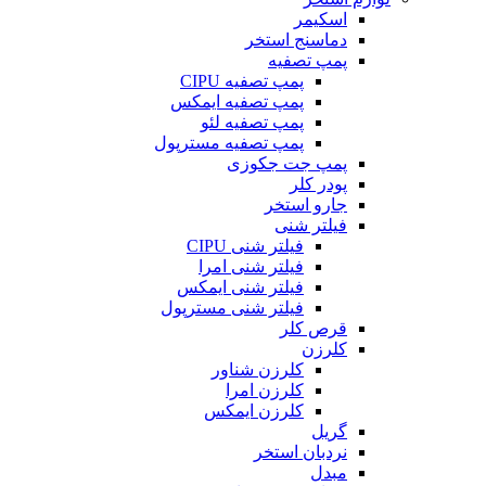
اسکیمر
دماسنج استخر
پمپ تصفیه
پمپ تصفیه CIPU
پمپ تصفیه ایمکس
پمپ تصفیه لئو
پمپ تصفیه مسترپول
پمپ جت جکوزی
پودر کلر
جارو استخر
فیلتر شنی
فیلتر شنی CIPU
فیلتر شنی امرا
فیلتر شنی ایمکس
فیلتر شنی مسترپول
قرص کلر
کلرزن
کلرزن شناور
کلرزن امرا
کلرزن ایمکس
گریل
نردبان استخر
مبدل