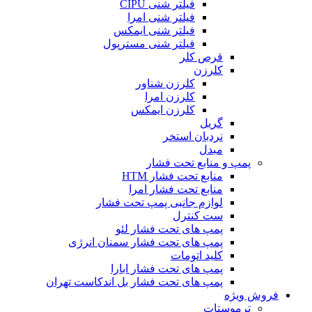
فیلتر شنی CIPU
فیلتر شنی امرا
فیلتر شنی ایمکس
فیلتر شنی مسترپول
قرص کلر
کلرزن
کلرزن شناور
کلرزن امرا
کلرزن ایمکس
گریل
نردبان استخر
مبدل
پمپ و منابع تحت فشار
منابع تحت فشار HTM‎
منابع تحت فشار امرا
لوازم جانبی پمپ تحت فشار
ست کنترل
پمپ های تحت فشار لئو
پمپ های تحت فشار سمنان انرژی
کلید اتومات
پمپ های تحت فشار ابارا
پمپ های تحت فشار بل اندکاست تهران
فروش ویژه
ترموستات