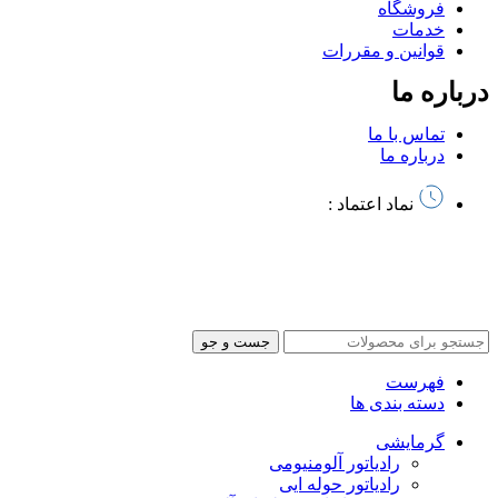
فروشگاه
خدمات
قوانین و مقررات
درباره ما
تماس با ما
درباره ما
نماد اعتماد :
تمام حقوق این سایت متعلق به آذرخش کالا میباشد | طراحی سایت
و
سئو توسط آرشیتاوب
جست و جو
فهرست
دسته بندی ها
گرمایشی
رادیاتور آلومنیومی
رادیاتور حوله ایی