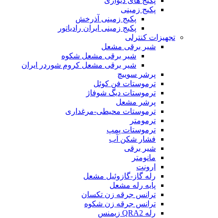
پکیج های دیواری
پکیج زمینی
پکیج زمینی آذرخش
پکیج زمینی ایران رادیاتور
تجهیزات کنترلی
شیر برقی مشعل
شیر برقی مشعل شکوه
شیر برقی مشعل کروم شوردر ایران
پرشر سوییچ
ترموستات فن کوئل
ترموستات دیگ شوفاژ
پرشر مشعل
ترموستات محیطی-مرغداری
ترمومتر
ترموستات پمپ
فشار شکن آب
شیر برقی
مانومتر
ارونت
رله گاز-گازوئیل مشعل
پایه رله مشعل
ترانس جرقه زن تکسان
ترانس جرقه زن شکوه
رله QRA2 زیمنس