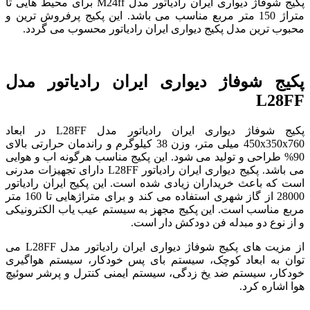
پکیج شوفاژ دیواری ایران رادیاتور مدل M24ff برای محیط هایی تا
متراژ 150 متر مربع مناسب می باشد. این پکیج پرفروش ترین و
محبوب ترین مدل پکیج دیواری ایران رادیاتور محسوب می گردد.
پکیج شوفاژ دیواری ایران رادیاتور مدل
L28FF
پکیج شوفاژ دیواری ایران رادیاتور مدل L28FF در ابعاد
450x350x760 میلی متر، وزن 38 کیلوگرم و راندمان حرارتی بالای
90% طراحی و تولید می شود. این پکیج مناسب هرگونه اب و هوایی
می باشد. پکیج دیواری ایران رادیاتور L28FF دارای تجهیزات مدرنی
است که باعث خریداران زیادی شده است. این پکیج ایران رادیاتور
28000 از گاز شهری استفاده می کند و برای متراژهایی تا 160 متر
مربع مناسب است. این پکیج مجهز به سیستم عیب یاب الکترونیکی
و از نوع دو مبدله فن دودکش دار است.
از مزیت های پکیج شوفاژ دیواری ایران رادیاتور مدل L28FF می
توان به ابعاد کوچک، سیستم بای پس خودکار، سیستم هواگیری
خودکار، سیستم ضد یخ زدگی، سیستم ایمنی کنترل و پرشر سوئیچ
هوا اشاره کرد.