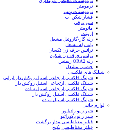
ترموستات محیطی-مرغداری
ترمومتر
ترموستات پمپ
فشار شکن آب
شیر برقی
مانومتر
ارونت
رله گاز-گازوئیل مشعل
پایه رله مشعل
ترانس جرقه زن تکسان
ترانس جرقه زن شکوه
رله QRA2 زیمنس
چشمی مشعل
شیلنگ های فلکسی
شیلنگ فلکسی ارتجاعی استیل روکش دار ایرانی
شیلنگ فلکسی ارتجاعی استیل روکش دار
شیلنگ فلکسی ارتجاعی استیل ساده
شیلنگ فلکسی استیل روکش دار
شیلنگ فلکسی استیل ساده
لوازم جانبی
شیر زانو رادیاتور
شیر زانو دکوراتیو
فیلتر مغناطیسی مدار برگشت
فیلتر مغناطیسی پکیج