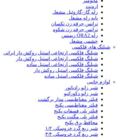
مانومتر
ارونت
رله گاز-گازوئیل مشعل
پایه رله مشعل
ترانس جرقه زن تکسان
ترانس جرقه زن شکوه
رله QRA2 زیمنس
چشمی مشعل
شیلنگ های فلکسی
شیلنگ فلکسی ارتجاعی استیل روکش دار ایرانی
شیلنگ فلکسی ارتجاعی استیل روکش دار
شیلنگ فلکسی ارتجاعی استیل ساده
شیلنگ فلکسی استیل روکش دار
شیلنگ فلکسی استیل ساده
لوازم جانبی
شیر زانو رادیاتور
شیر زانو دکوراتیو
فیلتر مغناطیسی مدار برگشت
فیلتر مغناطیسی پکیج
فیلتر پلی فسفات پکیج
فیلتر پلی مگنت پکیج
محافظ برق پکیج
شیر ربع گرد خروسکی ۱/۲
شیر ربع گرد خروسکی ۳/۴