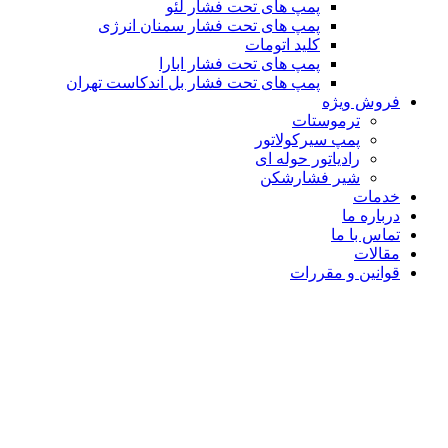
پمپ های تحت فشار لئو
پمپ های تحت فشار سمنان انرژی
کلید اتومات
پمپ های تحت فشار ابارا
پمپ های تحت فشار بل اندکاست تهران
فروش ویژه
ترموستات
پمپ سیرکولاتور
رادیاتور حوله ای
شیر فشارشکن
خدمات
درباره ما
تماس با ما
مقالات
قوانین و مقررات