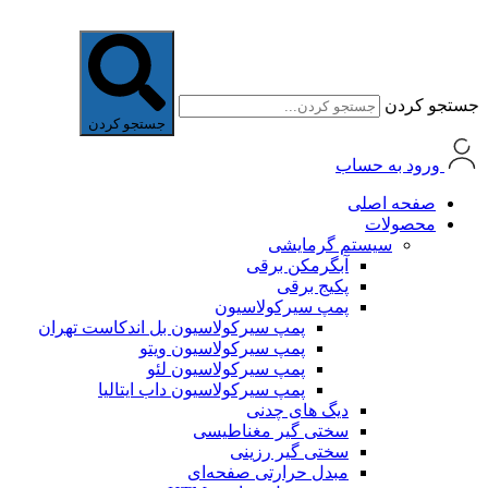
جستجو کردن
جستجو کردن
ورود به حساب
صفحه اصلی
محصولات
سیستم گرمایشی
آبگرمکن برقی
پکیج برقی
پمپ سیرکولاسیون
پمپ سیرکولاسیون بل اندکاست تهران
پمپ سیرکولاسیون ویتو
پمپ سیرکولاسیون لئو
پمپ سیرکولاسیون داب ایتالیا
دیگ های چدنی
سختی گیر مغناطیسی
سختی گیر رزینی
مبدل حرارتی صفحه‌ای