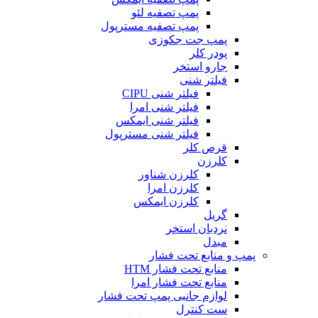
پمپ تصفیه لئو
پمپ تصفیه مسترپول
پمپ جت جکوزی
پودر کلر
جارو استخر
فیلتر شنی
فیلتر شنی CIPU
فیلتر شنی امرا
فیلتر شنی ایمکس
فیلتر شنی مسترپول
قرص کلر
کلرزن
کلرزن شناور
کلرزن امرا
کلرزن ایمکس
گریل
نردبان استخر
مبدل
پمپ و منابع تحت فشار
منابع تحت فشار HTM‎
منابع تحت فشار امرا
لوازم جانبی پمپ تحت فشار
ست کنترل