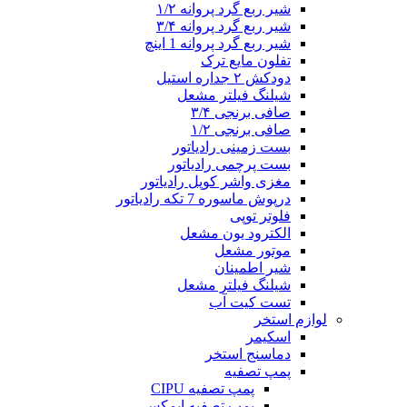
شیر ربع گرد پروانه ۱/۲
شیر ربع گرد پروانه ۳/۴
شیر ربع گرد پروانه 1 اینچ
تفلون مایع ترک
دودکش ۲ جداره استیل
شیلنگ فیلتر مشعل
صافی برنجی ۳/۴
صافی برنجی ۱/۲
بست زمینی رادیاتور
بست پرچمی رادیاتور
مغزی واشر کوپل رادیاتور
درپوش ماسوره 7 تکه رادیاتور
فلوتر توپی
الکترود یون مشعل
موتور مشعل
شیر اطمینان
شیلنگ فیلتر مشعل
تست کیت آب
لوازم استخر
اسکیمر
دماسنج استخر
پمپ تصفیه
پمپ تصفیه CIPU
پمپ تصفیه ایمکس