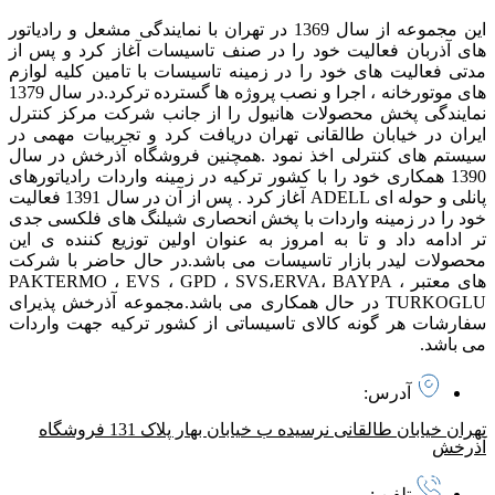
این مجموعه از سال 1369 در تهران با نمایندگی مشعل و رادیاتور
های آذربان فعالیت خود را در صنف تاسیسات آغاز کرد و پس از
مدتی فعالیت های خود را در زمینه تاسیسات با تامین کلیه لوازم
های موتورخانه ، اجرا و نصب پروژه ها گسترده ترکرد. در سال 1379
نمایندگی پخش محصولات هانیول را از جانب شرکت مرکز کنترل
ایران در خیابان طالقانی تهران دریافت کرد و تجربیات مهمی در
سیستم های کنترلی اخذ نمود . همچنین فروشگاه آذرخش در سال
1390 همکاری خود را با کشور ترکیه در زمینه واردات رادیاتورهای
پانلی و حوله ای ADELL آغاز کرد . پس از آن در سال 1391 فعالیت
خود را در زمینه واردات با پخش انحصاری شیلنگ های فلکسی جدی
تر ادامه داد و تا به امروز به عنوان اولین توزیع کننده ی این
محصولات لیدر بازار تاسیسات می باشد. در حال حاضر با شرکت
های معتبر PAKTERMO ، EVS ، GPD ، SVS،ERVA، BAYPA ،
TURKOGLU در حال همکاری می باشد. مجموعه آذرخش پذیرای
سفارشات هر گونه کالای تاسیساتی از کشور ترکیه جهت واردات
می باشد.
آدرس:
تهران خیابان طالقانی نرسیده ب خیابان بهار پلاک 131 فروشگاه
آذرخش
تلفن :