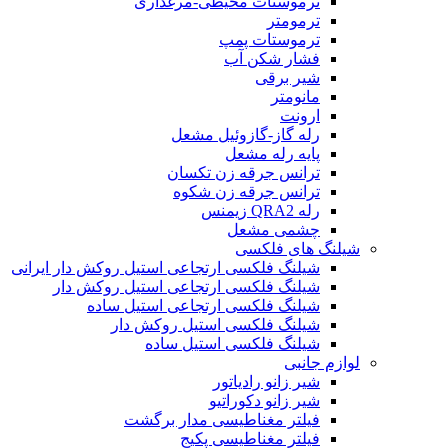
ترموستات محیطی-مرغداری
ترمومتر
ترموستات پمپ
فشار شکن آب
شیر برقی
مانومتر
ارونت
رله گاز-گازوئیل مشعل
پایه رله مشعل
ترانس جرقه زن تکسان
ترانس جرقه زن شکوه
رله QRA2 زیمنس
چشمی مشعل
شیلنگ های فلکسی
شیلنگ فلکسی ارتجاعی استیل روکش دار ایرانی
شیلنگ فلکسی ارتجاعی استیل روکش دار
شیلنگ فلکسی ارتجاعی استیل ساده
شیلنگ فلکسی استیل روکش دار
شیلنگ فلکسی استیل ساده
لوازم جانبی
شیر زانو رادیاتور
شیر زانو دکوراتیو
فیلتر مغناطیسی مدار برگشت
فیلتر مغناطیسی پکیج