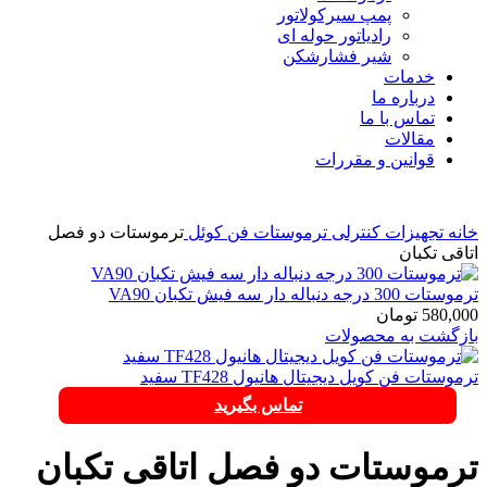
پمپ سیرکولاتور
رادیاتور حوله ای
شیر فشارشکن
خدمات
درباره ما
تماس با ما
مقالات
قوانین و مقررات
برای بزرگنمایی کلیک کنید
خانه
تجهیزات کنترلی
ترموستات فن کوئل
ترموستات دو فصل
اتاقی تکبان
ترموستات 300 درجه دنباله دار سه فیش تکبان VA90
580,000
تومان
بازگشت به محصولات
ترموستات فن کویل دیجیتال هانیول TF428 سفید
تماس بگیرید
ترموستات دو فصل اتاقی تکبان