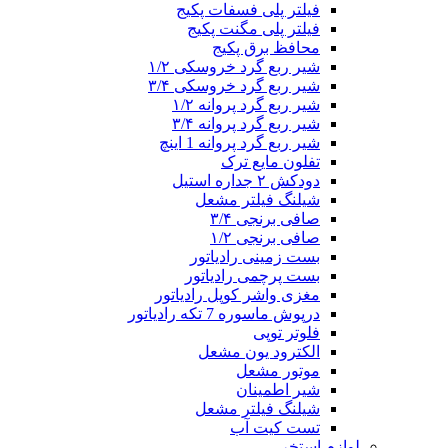
فیلتر پلی فسفات پکیج
فیلتر پلی مگنت پکیج
محافظ برق پکیج
شیر ربع گرد خروسکی ۱/۲
شیر ربع گرد خروسکی ۳/۴
شیر ربع گرد پروانه ۱/۲
شیر ربع گرد پروانه ۳/۴
شیر ربع گرد پروانه 1 اینچ
تفلون مایع ترک
دودکش ۲ جداره استیل
شیلنگ فیلتر مشعل
صافی برنجی ۳/۴
صافی برنجی ۱/۲
بست زمینی رادیاتور
بست پرچمی رادیاتور
مغزی واشر کوپل رادیاتور
درپوش ماسوره 7 تکه رادیاتور
فلوتر توپی
الکترود یون مشعل
موتور مشعل
شیر اطمینان
شیلنگ فیلتر مشعل
تست کیت آب
لوازم استخر