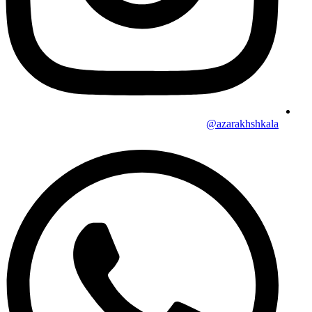
azarakhshkala@