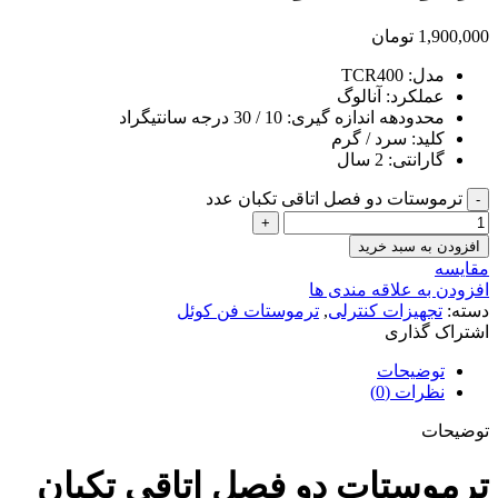
1,900,000
تومان
مدل: TCR400
عملکرد: آنالوگ
محدودهه اندازه گیری: 10 / 30 درجه سانتیگراد
کلید: سرد / گرم
گارانتی: 2 سال
ترموستات دو فصل اتاقی تکبان عدد
افزودن به سبد خرید
مقایسه
افزودن به علاقه مندی ها
دسته:
تجهیزات کنترلی
,
ترموستات فن کوئل
اشتراک گذاری
توضیحات
نظرات (0)
توضیحات
ترموستات دو فصل اتاقی تکبان