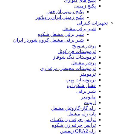
پکیج های دیواری
پکیج زمینی
پکیج زمینی آذرخش
پکیج زمینی ایران رادیاتور
تجهیزات کنترلی
شیر برقی مشعل
شیر برقی مشعل شکوه
شیر برقی مشعل کروم شوردر ایران
پرشر سوییچ
ترموستات فن کوئل
ترموستات دیگ شوفاژ
پرشر مشعل
ترموستات محیطی-مرغداری
ترمومتر
ترموستات پمپ
فشار شکن آب
شیر برقی
مانومتر
ارونت
رله گاز-گازوئیل مشعل
پایه رله مشعل
ترانس جرقه زن تکسان
ترانس جرقه زن شکوه
رله QRA2 زیمنس