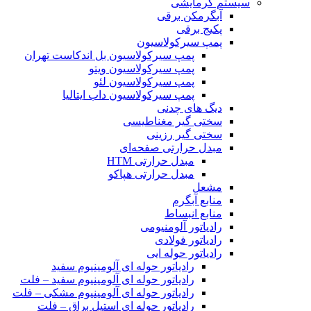
سیستم گرمایشی
آبگرمکن برقی
پکیج برقی
پمپ سیرکولاسیون
پمپ سیرکولاسیون بل اندکاست تهران
پمپ سیرکولاسیون ویتو
پمپ سیرکولاسیون لئو
پمپ سیرکولاسیون داب ایتالیا
دیگ های چدنی
سختی گیر مغناطیسی
سختی گیر رزینی
مبدل حرارتی صفحه‌ای
مبدل حرارتی HTM‎
مبدل حرارتی هپاکو
مشعل
منابع آبگرم
منابع انبساط
رادیاتور آلومنیومی
رادیاتور فولادی
رادیاتور حوله ایی
رادیاتور حوله ای آلومینیوم سفید
رادیاتور حوله ای آلومینیوم سفید – فلت
رادیاتور حوله ای آلومینیوم مشکی – فلت
رادیاتور حوله ای استیل براق – فلت