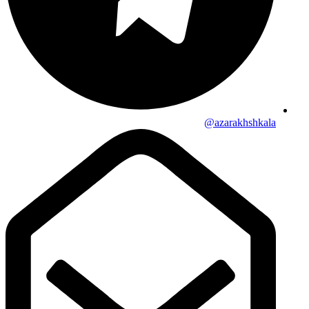
azarakhshkala@