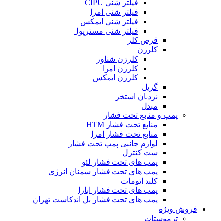
فیلتر شنی CIPU
فیلتر شنی امرا
فیلتر شنی ایمکس
فیلتر شنی مسترپول
قرص کلر
کلرزن
کلرزن شناور
کلرزن امرا
کلرزن ایمکس
گریل
نردبان استخر
مبدل
پمپ و منابع تحت فشار
منابع تحت فشار HTM‎
منابع تحت فشار امرا
لوازم جانبی پمپ تحت فشار
ست کنترل
پمپ های تحت فشار لئو
پمپ های تحت فشار سمنان انرژی
کلید اتومات
پمپ های تحت فشار ابارا
پمپ های تحت فشار بل اندکاست تهران
فروش ویژه
ترموستات