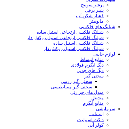
پرشر سوییچ
شیر برقی
فشار شکن آب
مانومتر
شیلنگ های فلکسی
شیلنگ فلکسی ارتجاعی استیل ساده
شیلنگ فلکسی ارتجاعی استیل روکش دار
شیلنگ فلکسی استیل ساده
شیلنگ فلکسی استیل روکش دار
لوازم جانبی
منابع انبساط
دیگ ابگرم فولادی
دیگ های چدنی
سختی گیر
سختی گیر رزینی
سختی گیر مغناطیسی
مبدل های حرارتی
مشعل
منابع آبگرم
سرمایشی
اسپیلیت
داکت اسپیلیت
کولر آبی