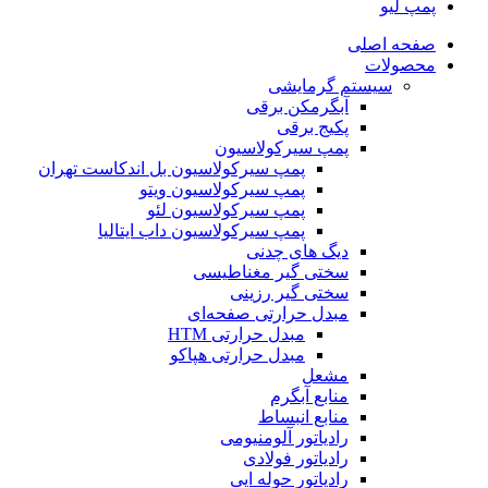
پمپ لیو
صفحه اصلی
محصولات
سیستم گرمایشی
آبگرمکن برقی
پکیج برقی
پمپ سیرکولاسیون
پمپ سیرکولاسیون بل اندکاست تهران
پمپ سیرکولاسیون ویتو
پمپ سیرکولاسیون لئو
پمپ سیرکولاسیون داب ایتالیا
دیگ های چدنی
سختی گیر مغناطیسی
سختی گیر رزینی
مبدل حرارتی صفحه‌ای
مبدل حرارتی HTM‎
مبدل حرارتی هپاکو
مشعل
منابع آبگرم
منابع انبساط
رادیاتور آلومنیومی
رادیاتور فولادی
رادیاتور حوله ایی