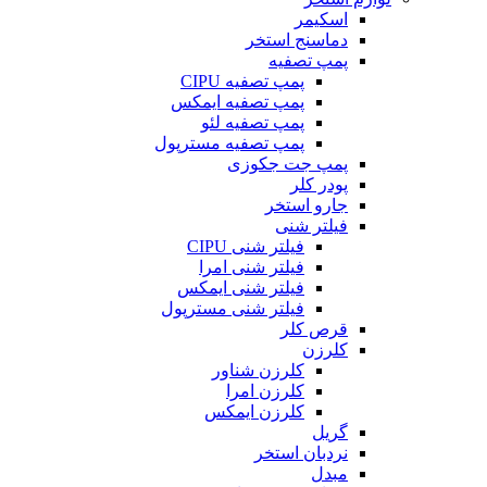
اسکیمر
دماسنج استخر
پمپ تصفیه
پمپ تصفیه CIPU
پمپ تصفیه ایمکس
پمپ تصفیه لئو
پمپ تصفیه مسترپول
پمپ جت جکوزی
پودر کلر
جارو استخر
فیلتر شنی
فیلتر شنی CIPU
فیلتر شنی امرا
فیلتر شنی ایمکس
فیلتر شنی مسترپول
قرص کلر
کلرزن
کلرزن شناور
کلرزن امرا
کلرزن ایمکس
گریل
نردبان استخر
مبدل