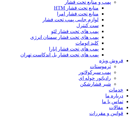
پمپ و منابع تحت فشار
منابع تحت فشار HTM‎
منابع تحت فشار امرا
لوازم جانبی پمپ تحت فشار
ست کنترل
پمپ های تحت فشار لئو
پمپ های تحت فشار سمنان انرژی
کلید اتومات
پمپ های تحت فشار ابارا
پمپ های تحت فشار بل اندکاست تهران
فروش ویژه
ترموستات
پمپ سیرکولاتور
رادیاتور حوله ای
شیر فشارشکن
خدمات
درباره ما
تماس با ما
مقالات
قوانین و مقررات