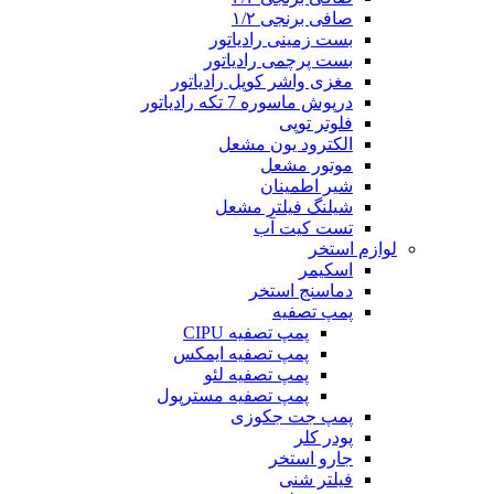
صافی برنجی ۱/۲
بست زمینی رادیاتور
بست پرچمی رادیاتور
مغزی واشر کوپل رادیاتور
درپوش ماسوره 7 تکه رادیاتور
فلوتر توپی
الکترود یون مشعل
موتور مشعل
شیر اطمینان
شیلنگ فیلتر مشعل
تست کیت آب
لوازم استخر
اسکیمر
دماسنج استخر
پمپ تصفیه
پمپ تصفیه CIPU
پمپ تصفیه ایمکس
پمپ تصفیه لئو
پمپ تصفیه مسترپول
پمپ جت جکوزی
پودر کلر
جارو استخر
فیلتر شنی