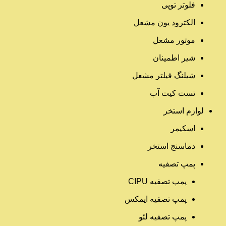
فلوتر توپی
الکترود یون مشعل
موتور مشعل
شیر اطمینان
شیلنگ فیلتر مشعل
تست کیت آب
لوازم استخر
اسکیمر
دماسنج استخر
پمپ تصفیه
پمپ تصفیه CIPU
پمپ تصفیه ایمکس
پمپ تصفیه لئو