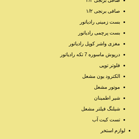
صافی برنجی ۳/۴
صافی برنجی ۱/۲
بست زمینی رادیاتور
بست پرچمی رادیاتور
مغزی واشر کوپل رادیاتور
درپوش ماسوره 7 تکه رادیاتور
فلوتر توپی
الکترود یون مشعل
موتور مشعل
شیر اطمینان
شیلنگ فیلتر مشعل
تست کیت آب
لوازم استخر