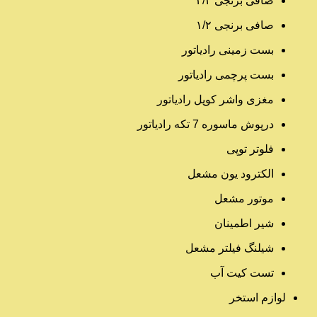
صافی برنجی ۳/۴
صافی برنجی ۱/۲
بست زمینی رادیاتور
بست پرچمی رادیاتور
مغزی واشر کوپل رادیاتور
درپوش ماسوره 7 تکه رادیاتور
فلوتر توپی
الکترود یون مشعل
موتور مشعل
شیر اطمینان
شیلنگ فیلتر مشعل
تست کیت آب
لوازم استخر