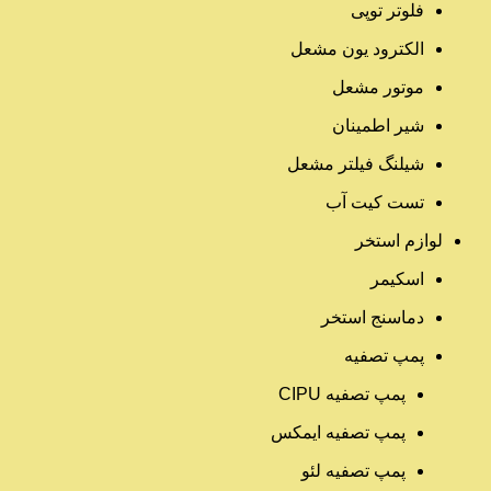
فلوتر توپی
الکترود یون مشعل
موتور مشعل
شیر اطمینان
شیلنگ فیلتر مشعل
تست کیت آب
لوازم استخر
اسکیمر
دماسنج استخر
پمپ تصفیه
پمپ تصفیه CIPU
پمپ تصفیه ایمکس
پمپ تصفیه لئو