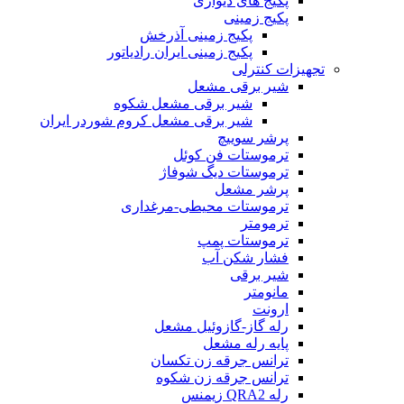
پکیج های دیواری
پکیج زمینی
پکیج زمینی آذرخش
پکیج زمینی ایران رادیاتور
تجهیزات کنترلی
شیر برقی مشعل
شیر برقی مشعل شکوه
شیر برقی مشعل کروم شوردر ایران
پرشر سوییچ
ترموستات فن کوئل
ترموستات دیگ شوفاژ
پرشر مشعل
ترموستات محیطی-مرغداری
ترمومتر
ترموستات پمپ
فشار شکن آب
شیر برقی
مانومتر
ارونت
رله گاز-گازوئیل مشعل
پایه رله مشعل
ترانس جرقه زن تکسان
ترانس جرقه زن شکوه
رله QRA2 زیمنس