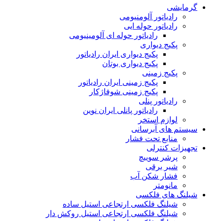
گرمایشی
رادیاتور آلومنیومی
رادیاتور حوله ایی
رادیاتور حوله ای آلومینیومی
پکیج دیواری
پکیج دیواری ایران رادیاتور
پکیج دیواری بوتان
پکیج زمینی
پکیج زمینی ایران رادیاتور
پکیج زمینی شوفاژکار
رادیاتور پنلی
رادیاتور پانلی ایران نوین
لوازم استخر
سیستم های آبرسانی
منابع تحت فشار
تجهیزات کنترلی
پرشر سوییچ
شیر برقی
فشار شکن آب
مانومتر
شیلنگ های فلکسی
شیلنگ فلکسی ارتجاعی استیل ساده
شیلنگ فلکسی ارتجاعی استیل روکش دار