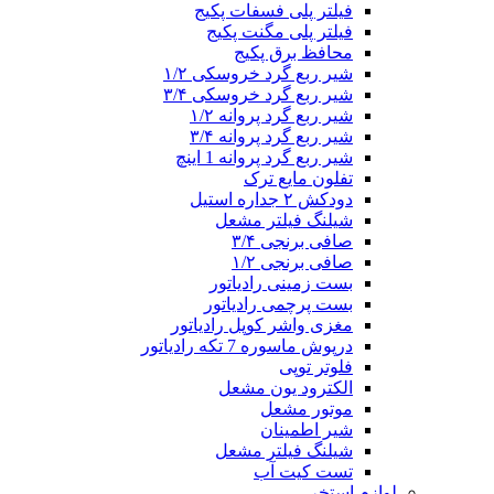
فیلتر پلی فسفات پکیج
فیلتر پلی مگنت پکیج
محافظ برق پکیج
شیر ربع گرد خروسکی ۱/۲
شیر ربع گرد خروسکی ۳/۴
شیر ربع گرد پروانه ۱/۲
شیر ربع گرد پروانه ۳/۴
شیر ربع گرد پروانه 1 اینچ
تفلون مایع ترک
دودکش ۲ جداره استیل
شیلنگ فیلتر مشعل
صافی برنجی ۳/۴
صافی برنجی ۱/۲
بست زمینی رادیاتور
بست پرچمی رادیاتور
مغزی واشر کوپل رادیاتور
درپوش ماسوره 7 تکه رادیاتور
فلوتر توپی
الکترود یون مشعل
موتور مشعل
شیر اطمینان
شیلنگ فیلتر مشعل
تست کیت آب
لوازم استخر