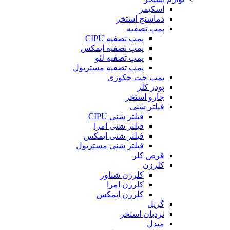
اسکیمر
دماسنج استخر
پمپ تصفیه
پمپ تصفیه CIPU
پمپ تصفیه ایمکس
پمپ تصفیه لئو
پمپ تصفیه مسترپول
پمپ جت جکوزی
پودر کلر
جارو استخر
فیلتر شنی
فیلتر شنی CIPU
فیلتر شنی امرا
فیلتر شنی ایمکس
فیلتر شنی مسترپول
قرص کلر
کلرزن
کلرزن شناور
کلرزن امرا
کلرزن ایمکس
گریل
نردبان استخر
مبدل