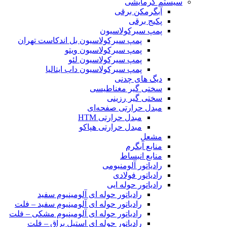
سیستم گرمایشی
آبگرمکن برقی
پکیج برقی
پمپ سیرکولاسیون
پمپ سیرکولاسیون بل اندکاست تهران
پمپ سیرکولاسیون ویتو
پمپ سیرکولاسیون لئو
پمپ سیرکولاسیون داب ایتالیا
دیگ های چدنی
سختی گیر مغناطیسی
سختی گیر رزینی
مبدل حرارتی صفحه‌ای
مبدل حرارتی HTM‎
مبدل حرارتی هپاکو
مشعل
منابع آبگرم
منابع انبساط
رادیاتور آلومنیومی
رادیاتور فولادی
رادیاتور حوله ایی
رادیاتور حوله ای آلومینیوم سفید
رادیاتور حوله ای آلومینیوم سفید – فلت
رادیاتور حوله ای آلومینیوم مشکی – فلت
رادیاتور حوله ای استیل براق – فلت