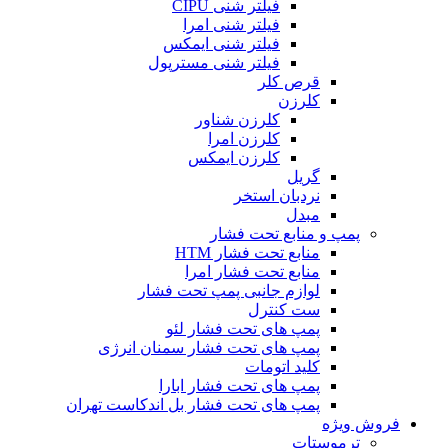
فیلتر شنی CIPU
فیلتر شنی امرا
فیلتر شنی ایمکس
فیلتر شنی مسترپول
قرص کلر
کلرزن
کلرزن شناور
کلرزن امرا
کلرزن ایمکس
گریل
نردبان استخر
مبدل
پمپ و منابع تحت فشار
منابع تحت فشار HTM‎
منابع تحت فشار امرا
لوازم جانبی پمپ تحت فشار
ست کنترل
پمپ های تحت فشار لئو
پمپ های تحت فشار سمنان انرژی
کلید اتومات
پمپ های تحت فشار ابارا
پمپ های تحت فشار بل اندکاست تهران
فروش ویژه
ترموستات