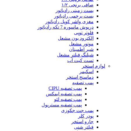
صافی برنجی ۱/۲
بست زمینی رادیاتور
بست پرچمی رادیاتور
مغزی واشر کوپل رادیاتور
درپوش ماسوره 7 تکه رادیاتور
فلوتر توپی
الکترود یون مشعل
موتور مشعل
شیر اطمینان
شیلنگ فیلتر مشعل
تست کیت آب
لوازم استخر
اسکیمر
دماسنج استخر
پمپ تصفیه
پمپ تصفیه CIPU
پمپ تصفیه ایمکس
پمپ تصفیه لئو
پمپ تصفیه مسترپول
پمپ جت جکوزی
پودر کلر
جارو استخر
فیلتر شنی