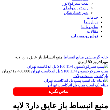
پمپ سیرکولاتور
رادیاتور حوله ای
شیر فشارشکن
خدمات
درباره ما
تماس با ما
مقالات
قوانین و مقررات
برای بزرگنمایی کلیک کنید
خانه
گرمایشی
منابع انبساط
منبع انبساط باز عایق دار3 لایه
مهرافروز 80 لیتری
پمپ سیرکولاسیون S100 11/4 بل اندکاست تهران
12,480,000
تومان
بازگشت به محصولات
دینام یک اسب پمپ بل اندکاست تهران
تماس بگیرید
منبع انبساط باز عایق دار3 لایه