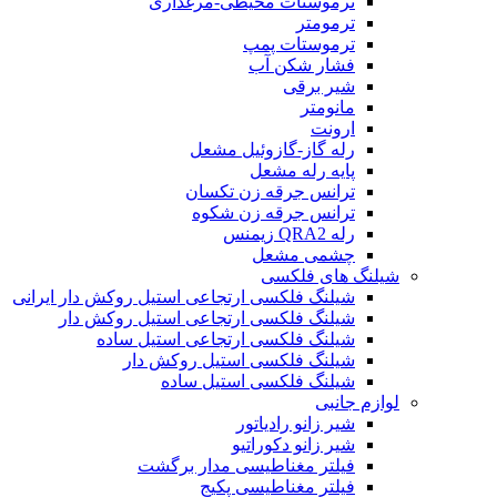
ترموستات محیطی-مرغداری
ترمومتر
ترموستات پمپ
فشار شکن آب
شیر برقی
مانومتر
ارونت
رله گاز-گازوئیل مشعل
پایه رله مشعل
ترانس جرقه زن تکسان
ترانس جرقه زن شکوه
رله QRA2 زیمنس
چشمی مشعل
شیلنگ های فلکسی
شیلنگ فلکسی ارتجاعی استیل روکش دار ایرانی
شیلنگ فلکسی ارتجاعی استیل روکش دار
شیلنگ فلکسی ارتجاعی استیل ساده
شیلنگ فلکسی استیل روکش دار
شیلنگ فلکسی استیل ساده
لوازم جانبی
شیر زانو رادیاتور
شیر زانو دکوراتیو
فیلتر مغناطیسی مدار برگشت
فیلتر مغناطیسی پکیج