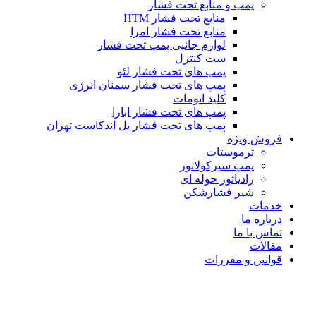
پمپ و منابع تحت فشار
منابع تحت فشار HTM‎
منابع تحت فشار امرا
لوازم جانبی پمپ تحت فشار
ست کنترل
پمپ های تحت فشار لئو
پمپ های تحت فشار سمنان انرژی
کلید اتومات
پمپ های تحت فشار ابارا
پمپ های تحت فشار بل اندکاست تهران
فروش ویژه
ترموستات
پمپ سیرکولاتور
رادیاتور حوله ای
شیر فشارشکن
خدمات
درباره ما
تماس با ما
مقالات
قوانین و مقررات