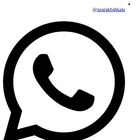
azarakhshkala@