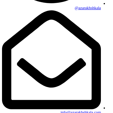
azarakhshkala@
info@azarakhshkala.com