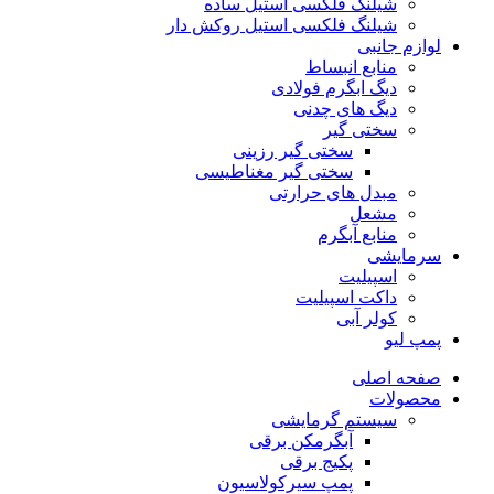
شیلنگ فلکسی استیل ساده
شیلنگ فلکسی استیل روکش دار
لوازم جانبی
منابع انبساط
دیگ ابگرم فولادی
دیگ های چدنی
سختی گیر
سختی گیر رزینی
سختی گیر مغناطیسی
مبدل های حرارتی
مشعل
منابع آبگرم
سرمایشی
اسپیلیت
داکت اسپیلیت
کولر آبی
پمپ لیو
صفحه اصلی
محصولات
سیستم گرمایشی
آبگرمکن برقی
پکیج برقی
پمپ سیرکولاسیون