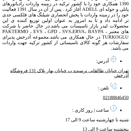
1390 همکاری خود را با کشور ترکیه در زمینه واردات رادیاتورهای
پانلی و حوله ای ADELL آغاز کرد . پس از آن در سال 1391 فعالیت
خود را در زمینه واردات با پخش انحصاری شیلنگ های فلکسی جدی
تر ادامه داد و تا به امروز به عنوان اولین توزیع کننده ی این
محصولات لیدر بازار تاسیسات می باشد. در حال حاضر با شرکت
های معتبر PAKTERMO ، EVS ، GPD ، SVS،ERVA، BAYPA ،
TURKOGLU در حال همکاری می باشد. مجموعه آذرخش پذیرای
سفارشات هر گونه کالای تاسیساتی از کشور ترکیه جهت واردات
می باشد.
آدرس:
تهران خیابان طالقانی نرسیده ب خیابان بهار پلاک 131 فروشگاه
آذرخش
تلفن :
02188846450
ساعت | روز کاری :
شنبه تا چهارشنبه ساعت 9 الی 17
پنجشنبه ساعت 9 الی 13