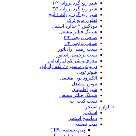
شیر ربع گرد پروانه ۱/۲
شیر ربع گرد پروانه ۳/۴
شیر ربع گرد پروانه 1 اینچ
تفلون مایع ترک
دودکش ۲ جداره استیل
شیلنگ فیلتر مشعل
صافی برنجی ۳/۴
صافی برنجی ۱/۲
بست زمینی رادیاتور
بست پرچمی رادیاتور
مغزی واشر کوپل رادیاتور
درپوش ماسوره 7 تکه رادیاتور
فلوتر توپی
الکترود یون مشعل
موتور مشعل
شیر اطمینان
شیلنگ فیلتر مشعل
تست کیت آب
لوازم استخر
اسکیمر
دماسنج استخر
پمپ تصفیه
پمپ تصفیه CIPU
پمپ تصفیه ایمکس