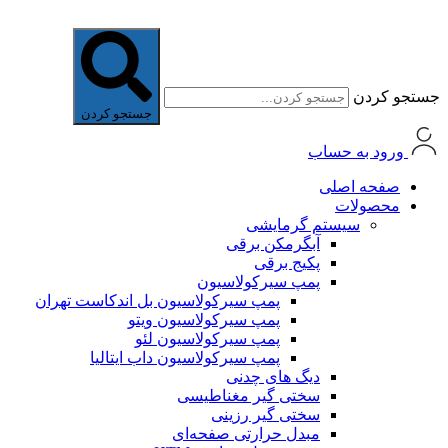
جستجو کردن
جستجو کردن
ورود به حساب
صفحه اصلی
محصولات
سیستم گرمایشی
آبگرمکن برقی
پکیج برقی
پمپ سیرکولاسیون
پمپ سیرکولاسیون بل اندکاست تهران
پمپ سیرکولاسیون ویتو
پمپ سیرکولاسیون لئو
پمپ سیرکولاسیون داب ایتالیا
دیگ های چدنی
سختی گیر مغناطیسی
سختی گیر رزینی
مبدل حرارتی صفحه‌ای