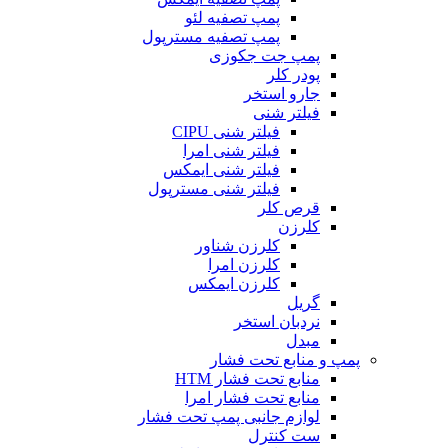
پمپ تصفیه لئو
پمپ تصفیه مسترپول
پمپ جت جکوزی
پودر کلر
جارو استخر
فیلتر شنی
فیلتر شنی CIPU
فیلتر شنی امرا
فیلتر شنی ایمکس
فیلتر شنی مسترپول
قرص کلر
کلرزن
کلرزن شناور
کلرزن امرا
کلرزن ایمکس
گریل
نردبان استخر
مبدل
پمپ و منابع تحت فشار
منابع تحت فشار HTM‎
منابع تحت فشار امرا
لوازم جانبی پمپ تحت فشار
ست کنترل