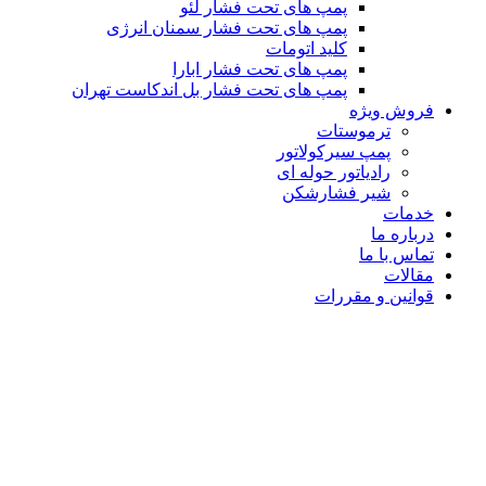
پمپ های تحت فشار لئو
پمپ های تحت فشار سمنان انرژی
کلید اتومات
پمپ های تحت فشار ابارا
پمپ های تحت فشار بل اندکاست تهران
فروش ویژه
ترموستات
پمپ سیرکولاتور
رادیاتور حوله ای
شیر فشارشکن
خدمات
درباره ما
تماس با ما
مقالات
قوانین و مقررات