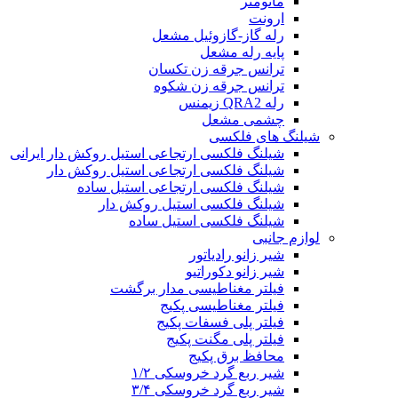
مانومتر
ارونت
رله گاز-گازوئیل مشعل
پایه رله مشعل
ترانس جرقه زن تکسان
ترانس جرقه زن شکوه
رله QRA2 زیمنس
چشمی مشعل
شیلنگ های فلکسی
شیلنگ فلکسی ارتجاعی استیل روکش دار ایرانی
شیلنگ فلکسی ارتجاعی استیل روکش دار
شیلنگ فلکسی ارتجاعی استیل ساده
شیلنگ فلکسی استیل روکش دار
شیلنگ فلکسی استیل ساده
لوازم جانبی
شیر زانو رادیاتور
شیر زانو دکوراتیو
فیلتر مغناطیسی مدار برگشت
فیلتر مغناطیسی پکیج
فیلتر پلی فسفات پکیج
فیلتر پلی مگنت پکیج
محافظ برق پکیج
شیر ربع گرد خروسکی ۱/۲
شیر ربع گرد خروسکی ۳/۴